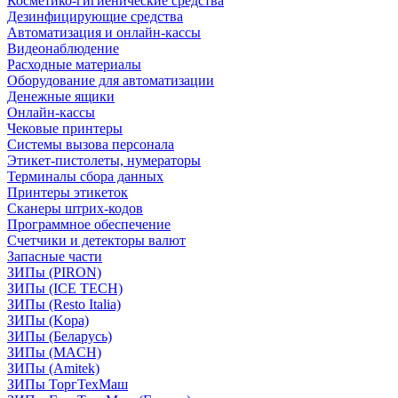
Косметико-гигиенические средства
Дезинфицирующие средства
Автоматизация и онлайн-кассы
Видеонаблюдение
Расходные материалы
Оборудование для автоматизации
Денежные ящики
Онлайн-кассы
Чековые принтеры
Системы вызова персонала
Этикет-пистолеты, нумераторы
Терминалы сбора данных
Принтеры этикеток
Сканеры штрих-кодов
Программное обеспечение
Счетчики и детекторы валют
Запасные части
ЗИПы (PIRON)
ЗИПы (ICE TECH)
ЗИПы (Resto Italia)
ЗИПы (Kopa)
ЗИПы (Беларусь)
ЗИПы (MACH)
ЗИПы (Amitek)
ЗИПы ТоргТехМаш