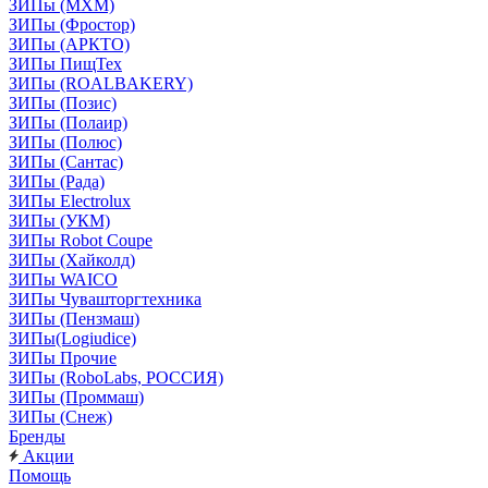
ЗИПы (МХМ)
ЗИПы (Фростор)
ЗИПы (АРКТО)
ЗИПы ПищТех
ЗИПы (ROALBAKERY)
ЗИПы (Позис)
ЗИПы (Полаир)
ЗИПы (Полюс)
ЗИПы (Сантас)
ЗИПы (Рада)
ЗИПы Electrolux
ЗИПы (УКМ)
ЗИПы Robot Coupe
ЗИПы (Хайколд)
ЗИПы WAICO
ЗИПы Чувашторгтехника
ЗИПы (Пензмаш)
ЗИПы(Logiudice)
ЗИПы Прочие
ЗИПы (RoboLabs, РОССИЯ)
ЗИПы (Проммаш)
ЗИПы (Снеж)
Бренды
Акции
Помощь