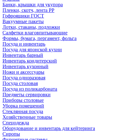
Банки, крышки для укупора
Пленки, скотч, лента РР
Гофроящики ГОСТ
Вакуумные пакеты
Лотки, стаканы, подложки
Салфетки влаговпитывающие
Формы, бумага, пергамент, фольга
Посуда и инвентарь
Посуда для японской кухни
Инвентарь барный
Инвентарь кондитерский
Инвентарь кухонный
Ножи и аксессуары
Посуда одноразовая
Посуда столовая
Посуда из поликарбоната
Предметы сервировки
Приборы столовые
Уборка помещений
Стеклянная посуда
Хозяйственные товары
Спецодежда
Оборудование и инвентарь для кейтеринга
Сиропы
Фуршетные системы