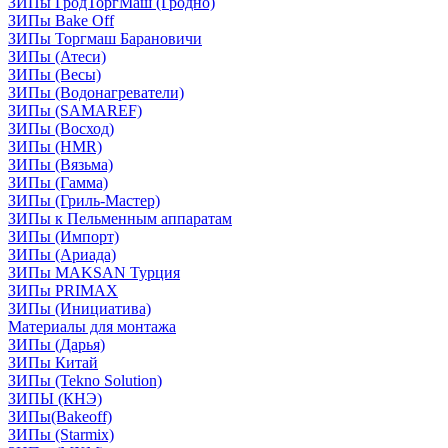
ЗИПы ГродТоргМаш (Гродно)
ЗИПы Bake Off
ЗИПы Торгмаш Барановичи
ЗИПы (Атеси)
ЗИПы (Весы)
ЗИПы (Водонагреватели)
ЗИПы (SAMAREF)
ЗИПы (Восход)
ЗИПы (HMR)
ЗИПы (Вязьма)
ЗИПы (Гамма)
ЗИПы (Гриль-Мастер)
ЗИПы к Пельменным аппаратам
ЗИПы (Импорт)
ЗИПы (Ариада)
ЗИПы MAKSAN Турция
ЗИПы PRIMAX
ЗИПы (Инициатива)
Материалы для монтажа
ЗИПы (Дарья)
ЗИПы Китай
ЗИПы (Tekno Solution)
ЗИПЫ (КНЭ)
ЗИПы(Bakeoff)
ЗИПы (Starmix)