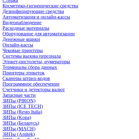
Стирка
Косметико-гигиенические средства
Дезинфицирующие средства
Автоматизация и онлайн-кассы
Видеонаблюдение
Расходные материалы
Оборудование для автоматизации
Денежные ящики
Онлайн-кассы
Чековые принтеры
Системы вызова персонала
Этикет-пистолеты, нумераторы
Терминалы сбора данных
Принтеры этикеток
Сканеры штрих-кодов
Программное обеспечение
Счетчики и детекторы валют
Запасные части
ЗИПы (PIRON)
ЗИПы (ICE TECH)
ЗИПы (Resto Italia)
ЗИПы (Kopa)
ЗИПы (Беларусь)
ЗИПы (MACH)
ЗИПы (Amitek)