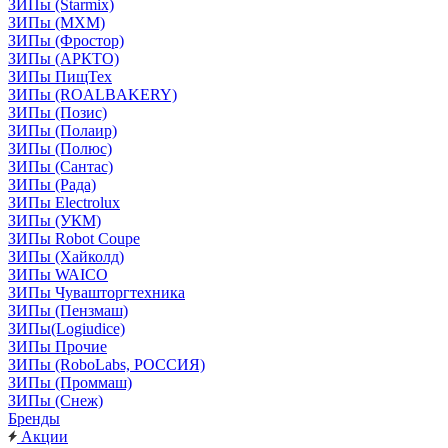
ЗИПы (Starmix)
ЗИПы (МХМ)
ЗИПы (Фростор)
ЗИПы (АРКТО)
ЗИПы ПищТех
ЗИПы (ROALBAKERY)
ЗИПы (Позис)
ЗИПы (Полаир)
ЗИПы (Полюс)
ЗИПы (Сантас)
ЗИПы (Рада)
ЗИПы Electrolux
ЗИПы (УКМ)
ЗИПы Robot Coupe
ЗИПы (Хайколд)
ЗИПы WAICO
ЗИПы Чувашторгтехника
ЗИПы (Пензмаш)
ЗИПы(Logiudice)
ЗИПы Прочие
ЗИПы (RoboLabs, РОССИЯ)
ЗИПы (Проммаш)
ЗИПы (Снеж)
Бренды
Акции