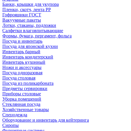
Банки, крышки для укупора
Пленки, скотч, лента РР
Гофроящики ГОСТ
Вакуумные пакеты
Лотки, стаканы, подложки
Салфетки влаговпитывающие
Формы, бумага, пергамент, фольга
Посуда и инвентарь
Посуда для японской кухни
Инвентарь барный
Инвентарь кондитерский
Инвентарь кухонный
Ножи и аксессуары
Посуда одноразовая
Посуда столовая
Посуда из поликарбоната
Предметы сервировки
Приборы столовые
Уборка помещений
Стеклянная посуда
Хозяйственные товары
Спецодежда
Оборудование и инвентарь для кейтеринга
Сиропы
Фуршетные системы