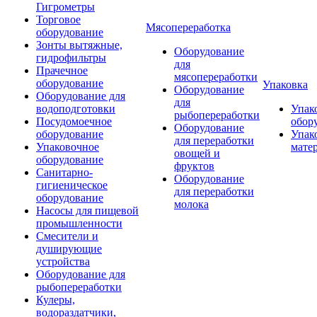
Гигрометры
Торговое
Мясопереработка
оборудование
Зонты вытяжные,
Оборудование
гидрофильтры
для
Прачечное
мясопереработки
оборудование
Упаковка
Оборудование
Оборудование для
для
водоподготовки
Упак
рыбопереработки
Посудомоечное
обор
Оборудование
оборудование
Упак
для переработки
Упаковочное
мате
овощей и
оборудование
фруктов
Санитарно-
Оборудование
гигиеническое
для переработки
оборудование
молока
Насосы для пищевой
промышленности
Смесители и
душирующие
устройства
Оборудование для
рыбопереработки
Кулеры,
водораздатчики,