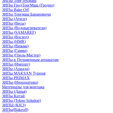
ЗИПы ТоргТехМаш
ЗИПы ГродТоргМаш (Гродно)
ЗИПы Bake Off
ЗИПы Торгмаш Барановичи
ЗИПы (Атеси)
ЗИПы (Весы)
ЗИПы (Водонагреватели)
ЗИПы (SAMAREF)
ЗИПы (Восход)
ЗИПы (HMR)
ЗИПы (Вязьма)
ЗИПы (Гамма)
ЗИПы (Гриль-Мастер)
ЗИПы к Пельменным аппаратам
ЗИПы (Импорт)
ЗИПы (Ариада)
ЗИПы MAKSAN Турция
ЗИПы PRIMAX
ЗИПы (Инициатива)
Материалы для монтажа
ЗИПы (Дарья)
ЗИПы Китай
ЗИПы (Tekno Solution)
ЗИПЫ (КНЭ)
ЗИПы(Bakeoff)