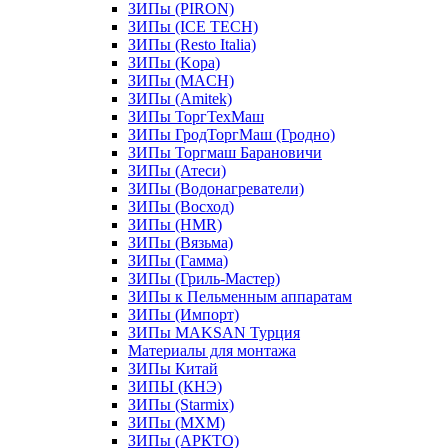
ЗИПы (PIRON)
ЗИПы (ICE TECH)
ЗИПы (Resto Italia)
ЗИПы (Kopa)
ЗИПы (MACH)
ЗИПы (Amitek)
ЗИПы ТоргТехМаш
ЗИПы ГродТоргМаш (Гродно)
ЗИПы Торгмаш Барановичи
ЗИПы (Атеси)
ЗИПы (Водонагреватели)
ЗИПы (Восход)
ЗИПы (HMR)
ЗИПы (Вязьма)
ЗИПы (Гамма)
ЗИПы (Гриль-Мастер)
ЗИПы к Пельменным аппаратам
ЗИПы (Импорт)
ЗИПы MAKSAN Турция
Материалы для монтажа
ЗИПы Китай
ЗИПЫ (КНЭ)
ЗИПы (Starmix)
ЗИПы (МХМ)
ЗИПы (АРКТО)