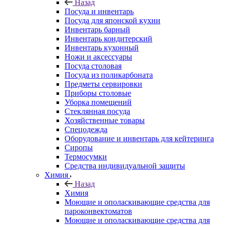
Назад
Посуда и инвентарь
Посуда для японской кухни
Инвентарь барный
Инвентарь кондитерский
Инвентарь кухонный
Ножи и аксессуары
Посуда столовая
Посуда из поликарбоната
Предметы сервировки
Приборы столовые
Уборка помещений
Стеклянная посуда
Хозяйственные товары
Спецодежда
Оборудование и инвентарь для кейтеринга
Сиропы
Термосумки
Средства индивидуальной защиты
Химия
Назад
Химия
Моющие и ополаскивающие средства для
пароконвектоматов
Моющие и ополаскивающие средства для