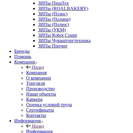
ЗИПы ПищТех
ЗИПы (ROALBAKERY)
ЗИПы (Позис)
ЗИПы (Полаир)
ЗИПы (Полюс)
ЗИПы (УКМ)
ЗИПы Robot Coupe
ЗИПы Чувашторгтехника
ЗИПы Прочие
Бренды
Помощь
Компания
Назад
Компания
О компании
Торговля
Производство
Наши объекты
Карьера
Оценка условий труда
Сертификаты
Контакты
Информация
Назад
Информация