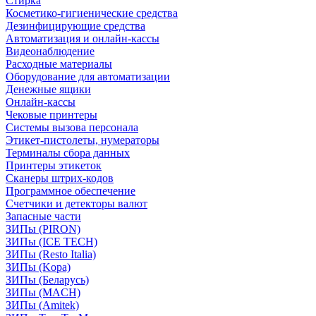
Стирка
Косметико-гигиенические средства
Дезинфицирующие средства
Автоматизация и онлайн-кассы
Видеонаблюдение
Расходные материалы
Оборудование для автоматизации
Денежные ящики
Онлайн-кассы
Чековые принтеры
Системы вызова персонала
Этикет-пистолеты, нумераторы
Терминалы сбора данных
Принтеры этикеток
Сканеры штрих-кодов
Программное обеспечение
Счетчики и детекторы валют
Запасные части
ЗИПы (PIRON)
ЗИПы (ICE TECH)
ЗИПы (Resto Italia)
ЗИПы (Kopa)
ЗИПы (Беларусь)
ЗИПы (MACH)
ЗИПы (Amitek)