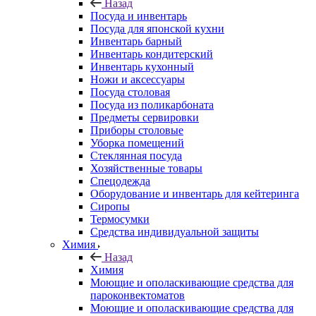
Назад
Посуда и инвентарь
Посуда для японской кухни
Инвентарь барный
Инвентарь кондитерский
Инвентарь кухонный
Ножи и аксессуары
Посуда столовая
Посуда из поликарбоната
Предметы сервировки
Приборы столовые
Уборка помещений
Стеклянная посуда
Хозяйственные товары
Спецодежда
Оборудование и инвентарь для кейтеринга
Сиропы
Термосумки
Средства индивидуальной защиты
Химия
Назад
Химия
Моющие и ополаскивающие средства для
пароконвектоматов
Моющие и ополаскивающие средства для