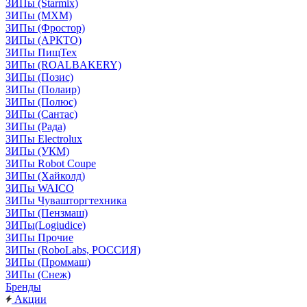
ЗИПы (Starmix)
ЗИПы (МХМ)
ЗИПы (Фростор)
ЗИПы (АРКТО)
ЗИПы ПищТех
ЗИПы (ROALBAKERY)
ЗИПы (Позис)
ЗИПы (Полаир)
ЗИПы (Полюс)
ЗИПы (Сантас)
ЗИПы (Рада)
ЗИПы Electrolux
ЗИПы (УКМ)
ЗИПы Robot Coupe
ЗИПы (Хайколд)
ЗИПы WAICO
ЗИПы Чувашторгтехника
ЗИПы (Пензмаш)
ЗИПы(Logiudice)
ЗИПы Прочие
ЗИПы (RoboLabs, РОССИЯ)
ЗИПы (Проммаш)
ЗИПы (Снеж)
Бренды
Акции