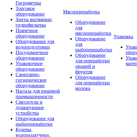
Гигрометры
Торговое
Мясопереработка
оборудование
Зонты вытяжные,
Оборудование
гидрофильтры
для
Прачечное
мясопереработки
оборудование
Упаковка
Оборудование
Оборудование для
для
водоподготовки
Упак
рыбопереработки
Посудомоечное
обор
Оборудование
оборудование
Упак
для переработки
Упаковочное
мате
овощей и
оборудование
фруктов
Санитарно-
Оборудование
гигиеническое
для переработки
оборудование
молока
Насосы для пищевой
промышленности
Смесители и
душирующие
устройства
Оборудование для
рыбопереработки
Кулеры,
водораздатчики,