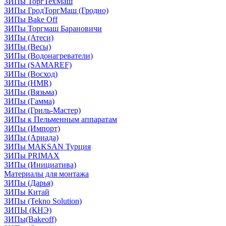
ЗИПы ТоргТехМаш
ЗИПы ГродТоргМаш (Гродно)
ЗИПы Bake Off
ЗИПы Торгмаш Барановичи
ЗИПы (Атеси)
ЗИПы (Весы)
ЗИПы (Водонагреватели)
ЗИПы (SAMAREF)
ЗИПы (Восход)
ЗИПы (HMR)
ЗИПы (Вязьма)
ЗИПы (Гамма)
ЗИПы (Гриль-Мастер)
ЗИПы к Пельменным аппаратам
ЗИПы (Импорт)
ЗИПы (Ариада)
ЗИПы MAKSAN Турция
ЗИПы PRIMAX
ЗИПы (Инициатива)
Материалы для монтажа
ЗИПы (Дарья)
ЗИПы Китай
ЗИПы (Tekno Solution)
ЗИПЫ (КНЭ)
ЗИПы(Bakeoff)