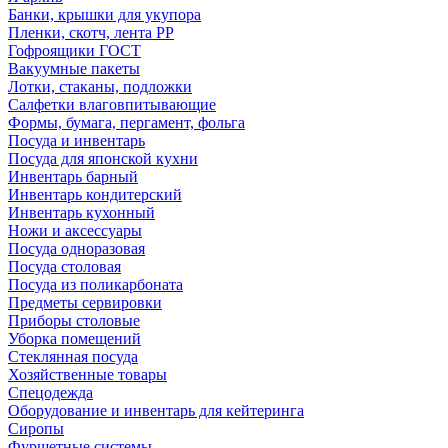
Банки, крышки для укупора
Пленки, скотч, лента РР
Гофроящики ГОСТ
Вакуумные пакеты
Лотки, стаканы, подложки
Салфетки влаговпитывающие
Формы, бумага, пергамент, фольга
Посуда и инвентарь
Посуда для японской кухни
Инвентарь барный
Инвентарь кондитерский
Инвентарь кухонный
Ножи и аксессуары
Посуда одноразовая
Посуда столовая
Посуда из поликарбоната
Предметы сервировки
Приборы столовые
Уборка помещений
Стеклянная посуда
Хозяйственные товары
Спецодежда
Оборудование и инвентарь для кейтеринга
Сиропы
Фуршетные системы