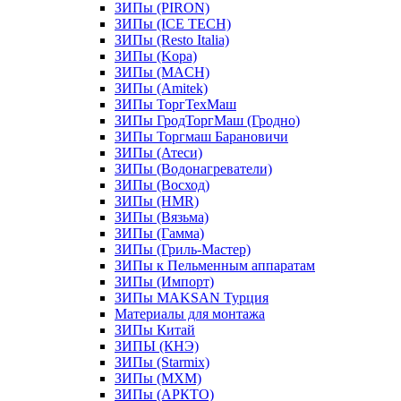
ЗИПы (PIRON)
ЗИПы (ICE TECH)
ЗИПы (Resto Italia)
ЗИПы (Kopa)
ЗИПы (MACH)
ЗИПы (Amitek)
ЗИПы ТоргТехМаш
ЗИПы ГродТоргМаш (Гродно)
ЗИПы Торгмаш Барановичи
ЗИПы (Атеси)
ЗИПы (Водонагреватели)
ЗИПы (Восход)
ЗИПы (HMR)
ЗИПы (Вязьма)
ЗИПы (Гамма)
ЗИПы (Гриль-Мастер)
ЗИПы к Пельменным аппаратам
ЗИПы (Импорт)
ЗИПы MAKSAN Турция
Материалы для монтажа
ЗИПы Китай
ЗИПЫ (КНЭ)
ЗИПы (Starmix)
ЗИПы (МХМ)
ЗИПы (АРКТО)