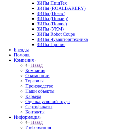
ЗИПы ПищТех
ЗИПы (ROALBAKERY)
ЗИПы (Позис)
ЗИПы (Полаир)
ЗИПы (Полюс)
ЗИПы (УКМ)
ЗИПы Robot Coupe
ЗИПы Чувашторгтехника
ЗИПы Прочие
Бренды
Помощь
Компания
Назад
Компания
О компании
Торговля
Производство
Наши объекты
Карьера
Оценка условий труда
Сертификаты
Контакты
Информация
Назад
Информация