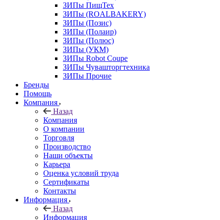
ЗИПы ПищТех
ЗИПы (ROALBAKERY)
ЗИПы (Позис)
ЗИПы (Полаир)
ЗИПы (Полюс)
ЗИПы (УКМ)
ЗИПы Robot Coupe
ЗИПы Чувашторгтехника
ЗИПы Прочие
Бренды
Помощь
Компания
Назад
Компания
О компании
Торговля
Производство
Наши объекты
Карьера
Оценка условий труда
Сертификаты
Контакты
Информация
Назад
Информация