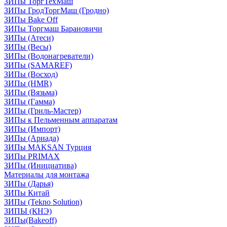
ЗИПы ТоргТехМаш
ЗИПы ГродТоргМаш (Гродно)
ЗИПы Bake Off
ЗИПы Торгмаш Барановичи
ЗИПы (Атеси)
ЗИПы (Весы)
ЗИПы (Водонагреватели)
ЗИПы (SAMAREF)
ЗИПы (Восход)
ЗИПы (HMR)
ЗИПы (Вязьма)
ЗИПы (Гамма)
ЗИПы (Гриль-Мастер)
ЗИПы к Пельменным аппаратам
ЗИПы (Импорт)
ЗИПы (Ариада)
ЗИПы MAKSAN Турция
ЗИПы PRIMAX
ЗИПы (Инициатива)
Материалы для монтажа
ЗИПы (Дарья)
ЗИПы Китай
ЗИПы (Tekno Solution)
ЗИПЫ (КНЭ)
ЗИПы(Bakeoff)