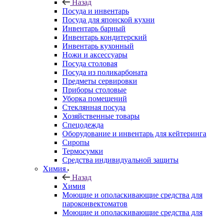
Назад
Посуда и инвентарь
Посуда для японской кухни
Инвентарь барный
Инвентарь кондитерский
Инвентарь кухонный
Ножи и аксессуары
Посуда столовая
Посуда из поликарбоната
Предметы сервировки
Приборы столовые
Уборка помещений
Стеклянная посуда
Хозяйственные товары
Спецодежда
Оборудование и инвентарь для кейтеринга
Сиропы
Термосумки
Средства индивидуальной защиты
Химия
Назад
Химия
Моющие и ополаскивающие средства для
пароконвектоматов
Моющие и ополаскивающие средства для