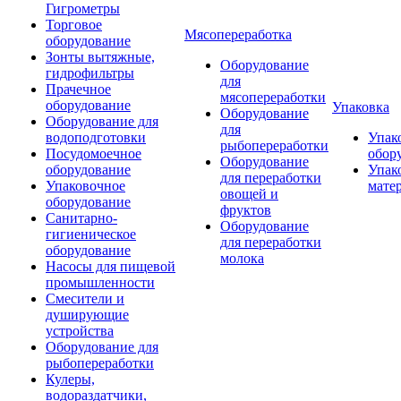
Гигрометры
Торговое
Мясопереработка
оборудование
Зонты вытяжные,
Оборудование
гидрофильтры
для
Прачечное
мясопереработки
оборудование
Упаковка
Оборудование
Оборудование для
для
водоподготовки
Упак
рыбопереработки
Посудомоечное
обор
Оборудование
оборудование
Упак
для переработки
Упаковочное
мате
овощей и
оборудование
фруктов
Санитарно-
Оборудование
гигиеническое
для переработки
оборудование
молока
Насосы для пищевой
промышленности
Смесители и
душирующие
устройства
Оборудование для
рыбопереработки
Кулеры,
водораздатчики,