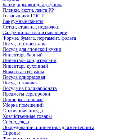
Банки, крышки для укупора
Пленки, скотч, лента РР
Гофроящики ГОСТ
Вакуумные пакеты
Лотки, стаканы, подложки
Салфетки влаговпитывающие
Формы, бумага, пергамент, фольга
Посуда и инвентарь
Посуда для японской кухни
Инвентарь барный
Инвентарь кондитерский
Инвентарь кухонный
Ножи и аксессуары
Посуда одноразовая
Посуда столовая
Посуда из поликарбоната
Предметы сервировки
Приборы столовые
Уборка помещений
Стеклянная посуда
Хозяйственные товары
Спецодежда
Оборудование и инвентарь для кейтеринга
Сиропы
Фуршетные системы