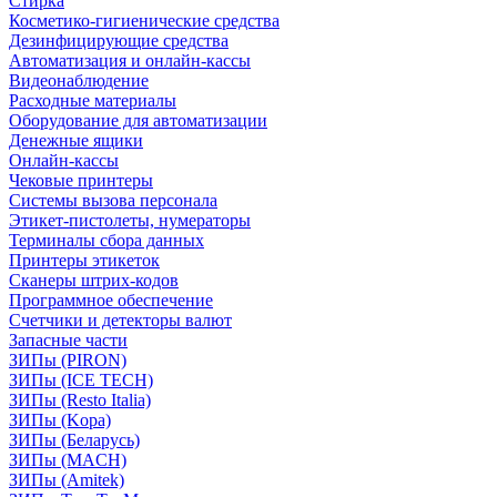
Стирка
Косметико-гигиенические средства
Дезинфицирующие средства
Автоматизация и онлайн-кассы
Видеонаблюдение
Расходные материалы
Оборудование для автоматизации
Денежные ящики
Онлайн-кассы
Чековые принтеры
Системы вызова персонала
Этикет-пистолеты, нумераторы
Терминалы сбора данных
Принтеры этикеток
Сканеры штрих-кодов
Программное обеспечение
Счетчики и детекторы валют
Запасные части
ЗИПы (PIRON)
ЗИПы (ICE TECH)
ЗИПы (Resto Italia)
ЗИПы (Kopa)
ЗИПы (Беларусь)
ЗИПы (MACH)
ЗИПы (Amitek)