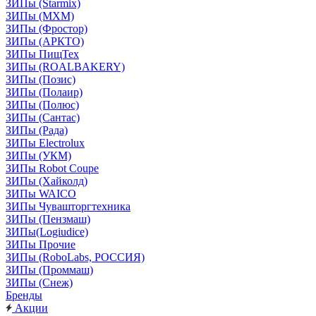
ЗИПы (Starmix)
ЗИПы (МХМ)
ЗИПы (Фростор)
ЗИПы (АРКТО)
ЗИПы ПищТех
ЗИПы (ROALBAKERY)
ЗИПы (Позис)
ЗИПы (Полаир)
ЗИПы (Полюс)
ЗИПы (Сантас)
ЗИПы (Рада)
ЗИПы Electrolux
ЗИПы (УКМ)
ЗИПы Robot Coupe
ЗИПы (Хайколд)
ЗИПы WAICO
ЗИПы Чувашторгтехника
ЗИПы (Пензмаш)
ЗИПы(Logiudice)
ЗИПы Прочие
ЗИПы (RoboLabs, РОССИЯ)
ЗИПы (Проммаш)
ЗИПы (Снеж)
Бренды
Акции