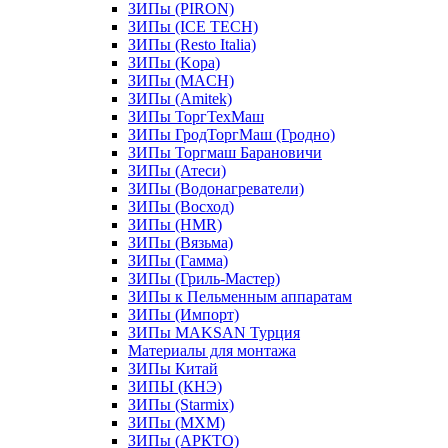
ЗИПы (PIRON)
ЗИПы (ICE TECH)
ЗИПы (Resto Italia)
ЗИПы (Kopa)
ЗИПы (MACH)
ЗИПы (Amitek)
ЗИПы ТоргТехМаш
ЗИПы ГродТоргМаш (Гродно)
ЗИПы Торгмаш Барановичи
ЗИПы (Атеси)
ЗИПы (Водонагреватели)
ЗИПы (Восход)
ЗИПы (HMR)
ЗИПы (Вязьма)
ЗИПы (Гамма)
ЗИПы (Гриль-Мастер)
ЗИПы к Пельменным аппаратам
ЗИПы (Импорт)
ЗИПы MAKSAN Турция
Материалы для монтажа
ЗИПы Китай
ЗИПЫ (КНЭ)
ЗИПы (Starmix)
ЗИПы (МХМ)
ЗИПы (АРКТО)