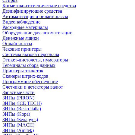
Стирка
Косметико-гигиенические средства
Дезинфицирующие средства
Автоматизация и онлайн-кассы
Видеонаблюдение
Расходные материалы
Оборудование для автоматизации
Денежные ящики
Онлайн-кассы
Чековые принтеры
Системы вызова персонала
Этикет-пистолеты, нумераторы
Терминалы сбора данных
Принтеры этикеток
Сканеры штрих-кодов
Программное обеспечение
Счетчики и детекторы валют
Запасные части
ЗИПы (PIRON)
ЗИПы (ICE TECH)
ЗИПы (Resto Italia)
ЗИПы (Kopa)
ЗИПы (Беларусь)
ЗИПы (MACH)
ЗИПы (Amitek)