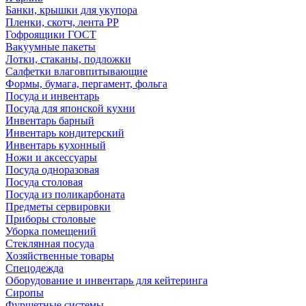
Банки, крышки для укупора
Пленки, скотч, лента РР
Гофроящики ГОСТ
Вакуумные пакеты
Лотки, стаканы, подложки
Салфетки влаговпитывающие
Формы, бумага, пергамент, фольга
Посуда и инвентарь
Посуда для японской кухни
Инвентарь барный
Инвентарь кондитерский
Инвентарь кухонный
Ножи и аксессуары
Посуда одноразовая
Посуда столовая
Посуда из поликарбоната
Предметы сервировки
Приборы столовые
Уборка помещений
Стеклянная посуда
Хозяйственные товары
Спецодежда
Оборудование и инвентарь для кейтеринга
Сиропы
Фуршетные системы