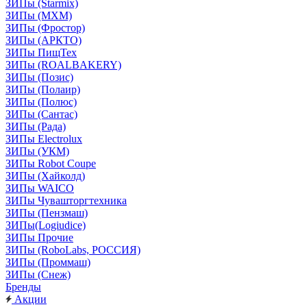
ЗИПы (Starmix)
ЗИПы (МХМ)
ЗИПы (Фростор)
ЗИПы (АРКТО)
ЗИПы ПищТех
ЗИПы (ROALBAKERY)
ЗИПы (Позис)
ЗИПы (Полаир)
ЗИПы (Полюс)
ЗИПы (Сантас)
ЗИПы (Рада)
ЗИПы Electrolux
ЗИПы (УКМ)
ЗИПы Robot Coupe
ЗИПы (Хайколд)
ЗИПы WAICO
ЗИПы Чувашторгтехника
ЗИПы (Пензмаш)
ЗИПы(Logiudice)
ЗИПы Прочие
ЗИПы (RoboLabs, РОССИЯ)
ЗИПы (Проммаш)
ЗИПы (Снеж)
Бренды
Акции