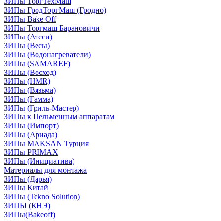
ЗИПы ТоргТехМаш
ЗИПы ГродТоргМаш (Гродно)
ЗИПы Bake Off
ЗИПы Торгмаш Барановичи
ЗИПы (Атеси)
ЗИПы (Весы)
ЗИПы (Водонагреватели)
ЗИПы (SAMAREF)
ЗИПы (Восход)
ЗИПы (HMR)
ЗИПы (Вязьма)
ЗИПы (Гамма)
ЗИПы (Гриль-Мастер)
ЗИПы к Пельменным аппаратам
ЗИПы (Импорт)
ЗИПы (Ариада)
ЗИПы MAKSAN Турция
ЗИПы PRIMAX
ЗИПы (Инициатива)
Материалы для монтажа
ЗИПы (Дарья)
ЗИПы Китай
ЗИПы (Tekno Solution)
ЗИПЫ (КНЭ)
ЗИПы(Bakeoff)