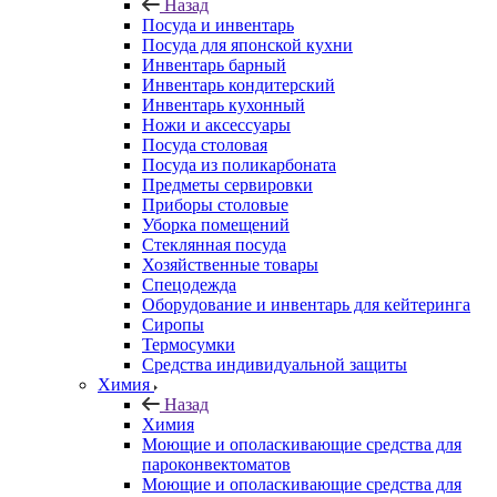
Назад
Посуда и инвентарь
Посуда для японской кухни
Инвентарь барный
Инвентарь кондитерский
Инвентарь кухонный
Ножи и аксессуары
Посуда столовая
Посуда из поликарбоната
Предметы сервировки
Приборы столовые
Уборка помещений
Стеклянная посуда
Хозяйственные товары
Спецодежда
Оборудование и инвентарь для кейтеринга
Сиропы
Термосумки
Средства индивидуальной защиты
Химия
Назад
Химия
Моющие и ополаскивающие средства для
пароконвектоматов
Моющие и ополаскивающие средства для