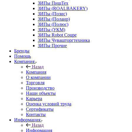
ЗИПы ПищТех
ЗИПы (ROALBAKERY)
ЗИПы (Позис)
ЗИПы (Полаир)
ЗИПы (Полюс)
ЗИПы (УКМ)
ЗИПы Robot Coupe
ЗИПы Чувашторгтехника
ЗИПы Прочие
Бренды
Помощь
Компания
Назад
Компания
О компании
Торговля
Производство
Наши объекты
Карьера
Оценка условий труда
Сертификаты
Контакты
Информация
Назад
Информация