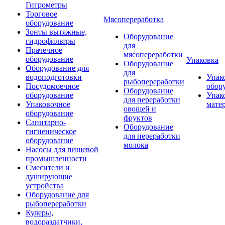
Гигрометры
Торговое
Мясопереработка
оборудование
Зонты вытяжные,
Оборудование
гидрофильтры
для
Прачечное
мясопереработки
оборудование
Упаковка
Оборудование
Оборудование для
для
водоподготовки
Упак
рыбопереработки
Посудомоечное
обор
Оборудование
оборудование
Упак
для переработки
Упаковочное
мате
овощей и
оборудование
фруктов
Санитарно-
Оборудование
гигиеническое
для переработки
оборудование
молока
Насосы для пищевой
промышленности
Смесители и
душирующие
устройства
Оборудование для
рыбопереработки
Кулеры,
водораздатчики,