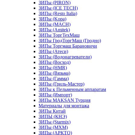
ЗИПы (PIRON)
ЗИПы (ICE TECH)
ЗИПы (Resto Italia)
ЗИПы (Kopa)
ЗИПы (MACH)
ЗИПы (Amitek)
ЗИПы ТоргТехМаш
ЗИПы ГродТоргМаш (Гродно)
ЗИПы Торгмаш Барановичи
ЗИПы (Атеси)
ЗИПы (Водонагреватели)
ЗИПы (Восход)
ЗИПы (HMR)
ЗИПы (Вязьма)
ЗИПы (Гамма)
ЗИПы (Гриль-Мастер)
ЗИПы к Пельменным аппаратам
ЗИПы (Импорт)
ЗИПы MAKSAN Турция
Материалы для монтажа
ЗИПы Китай
ЗИПЫ (КНЭ)
ЗИПы (Starmix)
ЗИПы (МХМ)
ЗИПы (АРКТО)