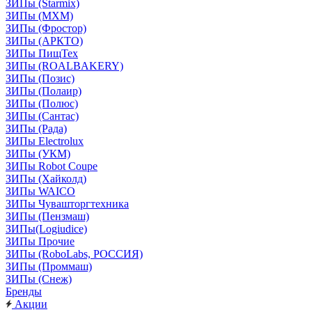
ЗИПы (Starmix)
ЗИПы (МХМ)
ЗИПы (Фростор)
ЗИПы (АРКТО)
ЗИПы ПищТех
ЗИПы (ROALBAKERY)
ЗИПы (Позис)
ЗИПы (Полаир)
ЗИПы (Полюс)
ЗИПы (Сантас)
ЗИПы (Рада)
ЗИПы Electrolux
ЗИПы (УКМ)
ЗИПы Robot Coupe
ЗИПы (Хайколд)
ЗИПы WAICO
ЗИПы Чувашторгтехника
ЗИПы (Пензмаш)
ЗИПы(Logiudice)
ЗИПы Прочие
ЗИПы (RoboLabs, РОССИЯ)
ЗИПы (Проммаш)
ЗИПы (Снеж)
Бренды
Акции