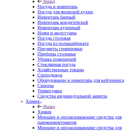
Назад
Посуда и инвентарь
Посуда для японской кухни
Инвентарь барный
Инвентарь кондитерский
Инвентарь кухонный
Ножи и аксессуары
Посуда столовая
Посуда из поликарбоната
Предметы сервировки
Приборы столовые
Уборка помещений
Стеклянная посуда
Хозяйственные товары
Спецодежда
Оборудование и инвентарь для кейтеринга
Сиропы
Термосумки
Средства индивидуальной защиты
Химия
Назад
Химия
Моющие и ополаскивающие средства для
пароконвектоматов
Моющие и ополаскивающие средства для