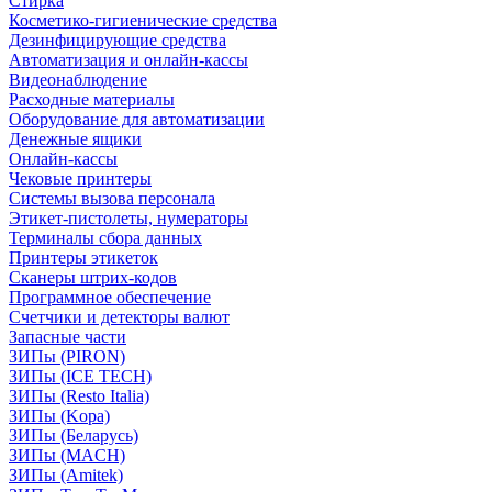
Стирка
Косметико-гигиенические средства
Дезинфицирующие средства
Автоматизация и онлайн-кассы
Видеонаблюдение
Расходные материалы
Оборудование для автоматизации
Денежные ящики
Онлайн-кассы
Чековые принтеры
Системы вызова персонала
Этикет-пистолеты, нумераторы
Терминалы сбора данных
Принтеры этикеток
Сканеры штрих-кодов
Программное обеспечение
Счетчики и детекторы валют
Запасные части
ЗИПы (PIRON)
ЗИПы (ICE TECH)
ЗИПы (Resto Italia)
ЗИПы (Kopa)
ЗИПы (Беларусь)
ЗИПы (MACH)
ЗИПы (Amitek)