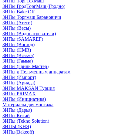
ЗИПы ТоргТехМаш
ЗИПы ГродТоргМаш (Гродно)
ЗИПы Bake Off
ЗИПы Торгмаш Барановичи
ЗИПы (Атеси)
ЗИПы (Весы)
ЗИПы (Водонагреватели)
ЗИПы (SAMAREF)
ЗИПы (Восход)
ЗИПы (HMR)
ЗИПы (Вязьма)
ЗИПы (Гамма)
ЗИПы (Гриль-Мастер)
ЗИПы к Пельменным аппаратам
ЗИПы (Импорт)
ЗИПы (Ариада)
ЗИПы MAKSAN Турция
ЗИПы PRIMAX
ЗИПы (Инициатива)
Материалы для монтажа
ЗИПы (Дарья)
ЗИПы Китай
ЗИПы (Tekno Solution)
ЗИПЫ (КНЭ)
ЗИПы(Bakeoff)