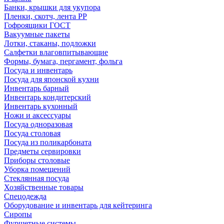
Банки, крышки для укупора
Пленки, скотч, лента РР
Гофроящики ГОСТ
Вакуумные пакеты
Лотки, стаканы, подложки
Салфетки влаговпитывающие
Формы, бумага, пергамент, фольга
Посуда и инвентарь
Посуда для японской кухни
Инвентарь барный
Инвентарь кондитерский
Инвентарь кухонный
Ножи и аксессуары
Посуда одноразовая
Посуда столовая
Посуда из поликарбоната
Предметы сервировки
Приборы столовые
Уборка помещений
Стеклянная посуда
Хозяйственные товары
Спецодежда
Оборудование и инвентарь для кейтеринга
Сиропы
Фуршетные системы