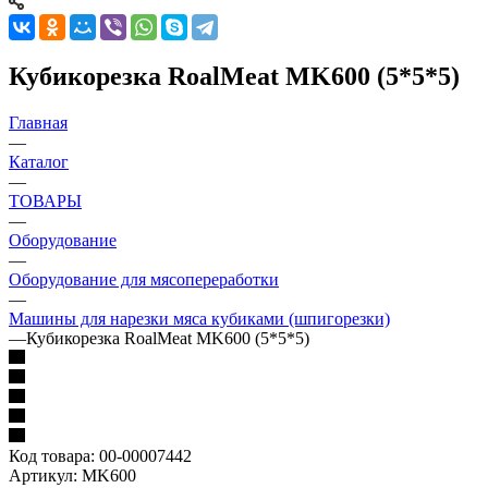
Кубикорезка RoalMeat MK600 (5*5*5)
Главная
—
Каталог
—
ТОВАРЫ
—
Оборудование
—
Оборудование для мясопереработки
—
Машины для нарезки мяса кубиками (шпигорезки)
—
Кубикорезка RoalMeat MK600 (5*5*5)
Код товара:
00-00007442
Артикул:
MK600