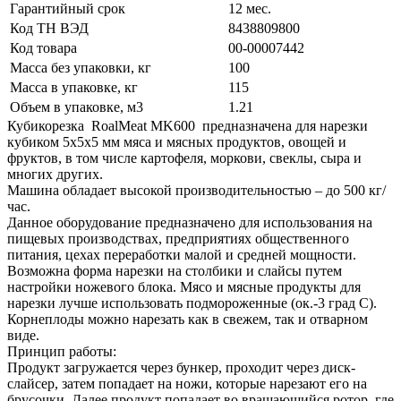
Гарантийный срок
12 мес.
Код ТН ВЭД
8438809800
Код товара
00-00007442
Масса без упаковки, кг
100
Масса в упаковке, кг
115
Объем в упаковке, м3
1.21
Кубикорезка RoalMeat MK600 предназначена для нарезки
кубиком 5х5х5 мм мяса и мясных продуктов, овощей и
фруктов, в том числе картофеля, моркови, свеклы, сыра и
многих других.
Машина обладает высокой производительностью – до 500 кг/
час.
Данное оборудование предназначено для использования на
пищевых производствах, предприятиях общественного
питания, цехах переработки малой и средней мощности.
Возможна форма нарезки на столбики и слайсы путем
настройки ножевого блока. Мясо и мясные продукты для
нарезки лучше использовать подмороженные (ок.-3 град С).
Корнеплоды можно нарезать как в свежем, так и отварном
виде.
Принцип работы:
Продукт загружается через бункер, проходит через диск-
слайсер, затем попадает на ножи, которые нарезают его на
брусочки. Далее продукт попадает во вращающийся ротор, где