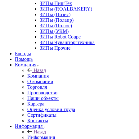
ЗИПы ПищТех
ЗИПы (ROALBAKERY)
ЗИПы (Позис)
ЗИПы (Полаир)
ЗИПы (Полюс)
ЗИПы (УКМ)
ЗИПы Robot Coupe
ЗИПы Чувашторгтехника
ЗИПы Прочие
Бренды
Помощь
Компания
Назад
Компания
О компании
Торговля
Производство
Наши объекты
Карьера
Оценка условий труда
Сертификаты
Контакты
Информация
Назад
Информация