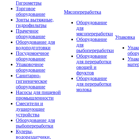
Гигрометры
Торговое
Мясопереработка
оборудование
Зонты вытяжные,
Оборудование
гидрофильтры
для
Прачечное
мясопереработки
оборудование
Упаковка
Оборудование
Оборудование для
для
водоподготовки
Упак
рыбопереработки
Посудомоечное
обор
Оборудование
оборудование
Упак
для переработки
Упаковочное
мате
овощей и
оборудование
фруктов
Санитарно-
Оборудование
гигиеническое
для переработки
оборудование
молока
Насосы для пищевой
промышленности
Смесители и
душирующие
устройства
Оборудование для
рыбопереработки
Кулеры,
водораздатчики,