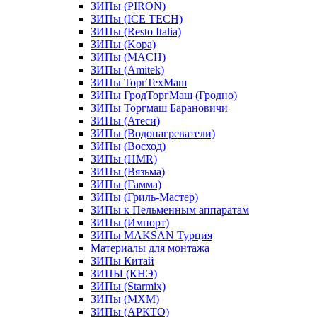
ЗИПы (PIRON)
ЗИПы (ICE TECH)
ЗИПы (Resto Italia)
ЗИПы (Kopa)
ЗИПы (MACH)
ЗИПы (Amitek)
ЗИПы ТоргТехМаш
ЗИПы ГродТоргМаш (Гродно)
ЗИПы Торгмаш Барановичи
ЗИПы (Атеси)
ЗИПы (Водонагреватели)
ЗИПы (Восход)
ЗИПы (HMR)
ЗИПы (Вязьма)
ЗИПы (Гамма)
ЗИПы (Гриль-Мастер)
ЗИПы к Пельменным аппаратам
ЗИПы (Импорт)
ЗИПы MAKSAN Турция
Материалы для монтажа
ЗИПы Китай
ЗИПЫ (КНЭ)
ЗИПы (Starmix)
ЗИПы (МХМ)
ЗИПы (АРКТО)