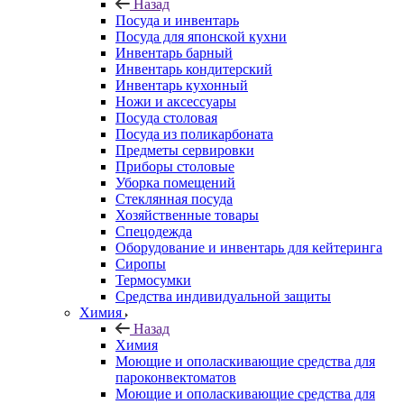
Назад
Посуда и инвентарь
Посуда для японской кухни
Инвентарь барный
Инвентарь кондитерский
Инвентарь кухонный
Ножи и аксессуары
Посуда столовая
Посуда из поликарбоната
Предметы сервировки
Приборы столовые
Уборка помещений
Стеклянная посуда
Хозяйственные товары
Спецодежда
Оборудование и инвентарь для кейтеринга
Сиропы
Термосумки
Средства индивидуальной защиты
Химия
Назад
Химия
Моющие и ополаскивающие средства для
пароконвектоматов
Моющие и ополаскивающие средства для