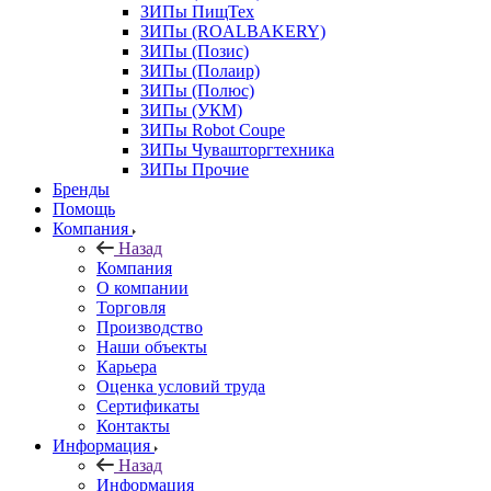
ЗИПы ПищТех
ЗИПы (ROALBAKERY)
ЗИПы (Позис)
ЗИПы (Полаир)
ЗИПы (Полюс)
ЗИПы (УКМ)
ЗИПы Robot Coupe
ЗИПы Чувашторгтехника
ЗИПы Прочие
Бренды
Помощь
Компания
Назад
Компания
О компании
Торговля
Производство
Наши объекты
Карьера
Оценка условий труда
Сертификаты
Контакты
Информация
Назад
Информация