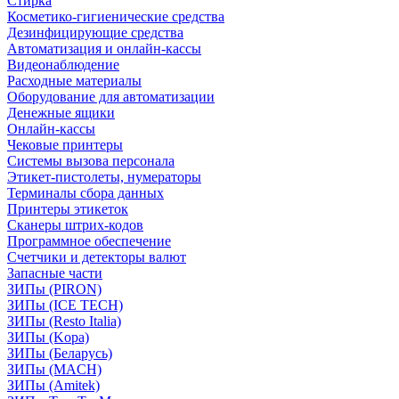
Стирка
Косметико-гигиенические средства
Дезинфицирующие средства
Автоматизация и онлайн-кассы
Видеонаблюдение
Расходные материалы
Оборудование для автоматизации
Денежные ящики
Онлайн-кассы
Чековые принтеры
Системы вызова персонала
Этикет-пистолеты, нумераторы
Терминалы сбора данных
Принтеры этикеток
Сканеры штрих-кодов
Программное обеспечение
Счетчики и детекторы валют
Запасные части
ЗИПы (PIRON)
ЗИПы (ICE TECH)
ЗИПы (Resto Italia)
ЗИПы (Kopa)
ЗИПы (Беларусь)
ЗИПы (MACH)
ЗИПы (Amitek)