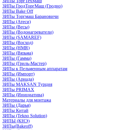
ЗИПы ТоргТехМаш
ЗИПы ГродТоргМаш (Гродно)
ЗИПы Bake Off
ЗИПы Торгмаш Барановичи
ЗИПы (Атеси)
ЗИПы (Весы)
ЗИПы (Водонагреватели)
ЗИПы (SAMAREF)
ЗИПы (Восход)
ЗИПы (HMR)
ЗИПы (Вязьма)
ЗИПы (Гамма)
ЗИПы (Гриль-Мастер)
ЗИПы к Пельменным аппаратам
ЗИПы (Импорт)
ЗИПы (Ариада)
ЗИПы MAKSAN Турция
ЗИПы PRIMAX
ЗИПы (Инициатива)
Материалы для монтажа
ЗИПы (Дарья)
ЗИПы Китай
ЗИПы (Tekno Solution)
ЗИПЫ (КНЭ)
ЗИПы(Bakeoff)