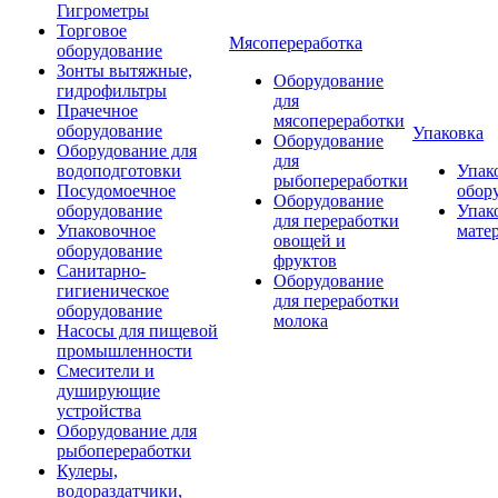
Гигрометры
Торговое
Мясопереработка
оборудование
Зонты вытяжные,
Оборудование
гидрофильтры
для
Прачечное
мясопереработки
оборудование
Упаковка
Оборудование
Оборудование для
для
водоподготовки
Упак
рыбопереработки
Посудомоечное
обор
Оборудование
оборудование
Упак
для переработки
Упаковочное
мате
овощей и
оборудование
фруктов
Санитарно-
Оборудование
гигиеническое
для переработки
оборудование
молока
Насосы для пищевой
промышленности
Смесители и
душирующие
устройства
Оборудование для
рыбопереработки
Кулеры,
водораздатчики,