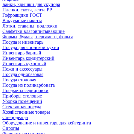
Банки, крышки для укупора
Пленки, скотч, лента РР
Гофроящики ГОСТ
Вакуумные пакеты
Лотки, стаканы, подложки
Салфетки влаговпитывающие
Формы, бумага, пергамент, фольга
Посуда и инвентарь
Посуда для японской кухни
Инвентарь барный
Инвентарь кондитерский
Инвентарь кухонный
Ножи и аксессуары
Посуда одноразовая
Посуда столовая
Посуда из поликарбоната
Предметы сервировки
Приборы столовые
Уборка помещений
Стеклянная посуда
Хозяйственные товары
Спецодежда
Оборудование и инвентарь для кейтеринга
Сиропы
Фуршетные системы