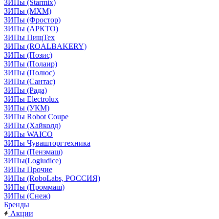
ЗИПы (Starmix)
ЗИПы (МХМ)
ЗИПы (Фростор)
ЗИПы (АРКТО)
ЗИПы ПищТех
ЗИПы (ROALBAKERY)
ЗИПы (Позис)
ЗИПы (Полаир)
ЗИПы (Полюс)
ЗИПы (Сантас)
ЗИПы (Рада)
ЗИПы Electrolux
ЗИПы (УКМ)
ЗИПы Robot Coupe
ЗИПы (Хайколд)
ЗИПы WAICO
ЗИПы Чувашторгтехника
ЗИПы (Пензмаш)
ЗИПы(Logiudice)
ЗИПы Прочие
ЗИПы (RoboLabs, РОССИЯ)
ЗИПы (Проммаш)
ЗИПы (Снеж)
Бренды
Акции