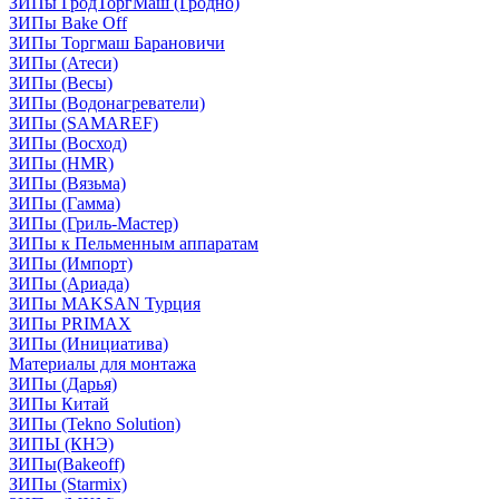
ЗИПы ГродТоргМаш (Гродно)
ЗИПы Bake Off
ЗИПы Торгмаш Барановичи
ЗИПы (Атеси)
ЗИПы (Весы)
ЗИПы (Водонагреватели)
ЗИПы (SAMAREF)
ЗИПы (Восход)
ЗИПы (HMR)
ЗИПы (Вязьма)
ЗИПы (Гамма)
ЗИПы (Гриль-Мастер)
ЗИПы к Пельменным аппаратам
ЗИПы (Импорт)
ЗИПы (Ариада)
ЗИПы MAKSAN Турция
ЗИПы PRIMAX
ЗИПы (Инициатива)
Материалы для монтажа
ЗИПы (Дарья)
ЗИПы Китай
ЗИПы (Tekno Solution)
ЗИПЫ (КНЭ)
ЗИПы(Bakeoff)
ЗИПы (Starmix)