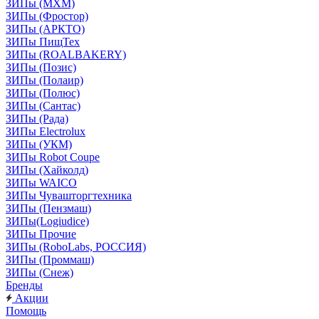
ЗИПы (МХМ)
ЗИПы (Фростор)
ЗИПы (АРКТО)
ЗИПы ПищТех
ЗИПы (ROALBAKERY)
ЗИПы (Позис)
ЗИПы (Полаир)
ЗИПы (Полюс)
ЗИПы (Сантас)
ЗИПы (Рада)
ЗИПы Electrolux
ЗИПы (УКМ)
ЗИПы Robot Coupe
ЗИПы (Хайколд)
ЗИПы WAICO
ЗИПы Чувашторгтехника
ЗИПы (Пензмаш)
ЗИПы(Logiudice)
ЗИПы Прочие
ЗИПы (RoboLabs, РОССИЯ)
ЗИПы (Проммаш)
ЗИПы (Снеж)
Бренды
Акции
Помощь