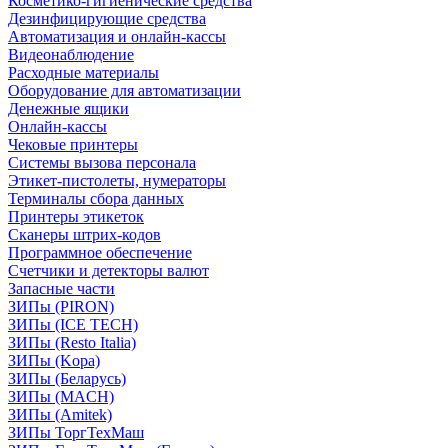
Косметико-гигиенические средства
Дезинфицирующие средства
Автоматизация и онлайн-кассы
Видеонаблюдение
Расходные материалы
Оборудование для автоматизации
Денежные ящики
Онлайн-кассы
Чековые принтеры
Системы вызова персонала
Этикет-пистолеты, нумераторы
Терминалы сбора данных
Принтеры этикеток
Сканеры штрих-кодов
Программное обеспечение
Счетчики и детекторы валют
Запасные части
ЗИПы (PIRON)
ЗИПы (ICE TECH)
ЗИПы (Resto Italia)
ЗИПы (Kopa)
ЗИПы (Беларусь)
ЗИПы (MACH)
ЗИПы (Amitek)
ЗИПы ТоргТехМаш