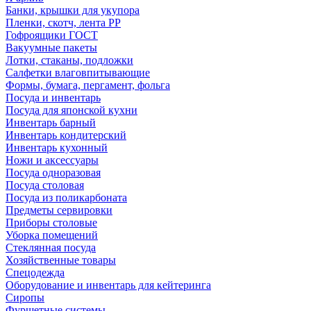
Банки, крышки для укупора
Пленки, скотч, лента РР
Гофроящики ГОСТ
Вакуумные пакеты
Лотки, стаканы, подложки
Салфетки влаговпитывающие
Формы, бумага, пергамент, фольга
Посуда и инвентарь
Посуда для японской кухни
Инвентарь барный
Инвентарь кондитерский
Инвентарь кухонный
Ножи и аксессуары
Посуда одноразовая
Посуда столовая
Посуда из поликарбоната
Предметы сервировки
Приборы столовые
Уборка помещений
Стеклянная посуда
Хозяйственные товары
Спецодежда
Оборудование и инвентарь для кейтеринга
Сиропы
Фуршетные системы