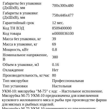
Габариты без упаковки
700х300х480
(ДхШхВ), мм
Габариты в упаковке
758х446х477
(ДхШхВ), мм
Гарантийный срок
12 мес.
Код ТН ВЭД
8509400000
Код товара
н0000036100
Масса без упаковки, кг
39
Масса в упаковке, кг
69
Мощность, кВт
0.8
Номинальное напряжение,
380
В
Объем в упаковке, м3
0.16
Охлаждение
Нет
Производительность, кг/час
80
Тип мясорубки
Профессиональная
Тип установки
Настольная
УКМ-10: мясорубка "М-75" с ндс - Настольное исполнение.
Мясорубка М-75 УКМ-10 предназначена для измельчения
кускового жилованного мяса и рыбы при производстве фарша
для мясных и рыбных изделий.
Мясорубка М-75 УКМ-10 применяется на предприятиях