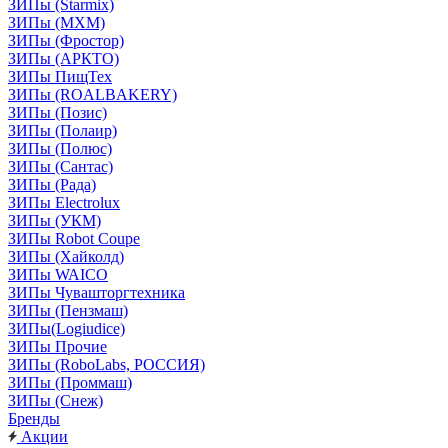
ЗИПы (Starmix)
ЗИПы (МХМ)
ЗИПы (Фростор)
ЗИПы (АРКТО)
ЗИПы ПищТех
ЗИПы (ROALBAKERY)
ЗИПы (Позис)
ЗИПы (Полаир)
ЗИПы (Полюс)
ЗИПы (Сантас)
ЗИПы (Рада)
ЗИПы Electrolux
ЗИПы (УКМ)
ЗИПы Robot Coupe
ЗИПы (Хайколд)
ЗИПы WAICO
ЗИПы Чувашторгтехника
ЗИПы (Пензмаш)
ЗИПы(Logiudice)
ЗИПы Прочие
ЗИПы (RoboLabs, РОССИЯ)
ЗИПы (Проммаш)
ЗИПы (Снеж)
Бренды
Акции