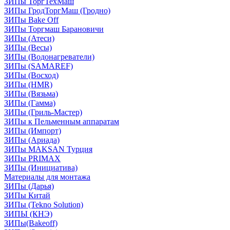
ЗИПы ТоргТехМаш
ЗИПы ГродТоргМаш (Гродно)
ЗИПы Bake Off
ЗИПы Торгмаш Барановичи
ЗИПы (Атеси)
ЗИПы (Весы)
ЗИПы (Водонагреватели)
ЗИПы (SAMAREF)
ЗИПы (Восход)
ЗИПы (HMR)
ЗИПы (Вязьма)
ЗИПы (Гамма)
ЗИПы (Гриль-Мастер)
ЗИПы к Пельменным аппаратам
ЗИПы (Импорт)
ЗИПы (Ариада)
ЗИПы MAKSAN Турция
ЗИПы PRIMAX
ЗИПы (Инициатива)
Материалы для монтажа
ЗИПы (Дарья)
ЗИПы Китай
ЗИПы (Tekno Solution)
ЗИПЫ (КНЭ)
ЗИПы(Bakeoff)