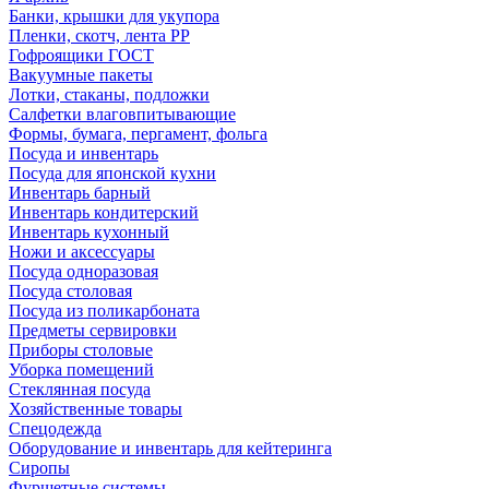
Банки, крышки для укупора
Пленки, скотч, лента РР
Гофроящики ГОСТ
Вакуумные пакеты
Лотки, стаканы, подложки
Салфетки влаговпитывающие
Формы, бумага, пергамент, фольга
Посуда и инвентарь
Посуда для японской кухни
Инвентарь барный
Инвентарь кондитерский
Инвентарь кухонный
Ножи и аксессуары
Посуда одноразовая
Посуда столовая
Посуда из поликарбоната
Предметы сервировки
Приборы столовые
Уборка помещений
Стеклянная посуда
Хозяйственные товары
Спецодежда
Оборудование и инвентарь для кейтеринга
Сиропы
Фуршетные системы