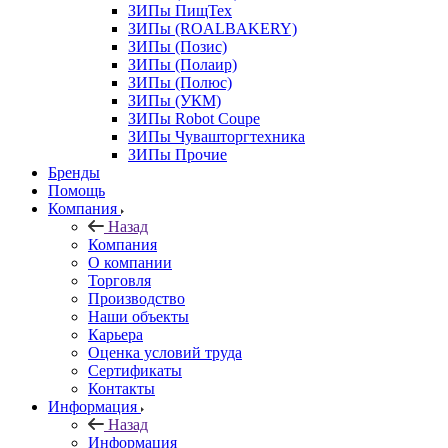
ЗИПы ПищТех
ЗИПы (ROALBAKERY)
ЗИПы (Позис)
ЗИПы (Полаир)
ЗИПы (Полюс)
ЗИПы (УКМ)
ЗИПы Robot Coupe
ЗИПы Чувашторгтехника
ЗИПы Прочие
Бренды
Помощь
Компания
Назад
Компания
О компании
Торговля
Производство
Наши объекты
Карьера
Оценка условий труда
Сертификаты
Контакты
Информация
Назад
Информация