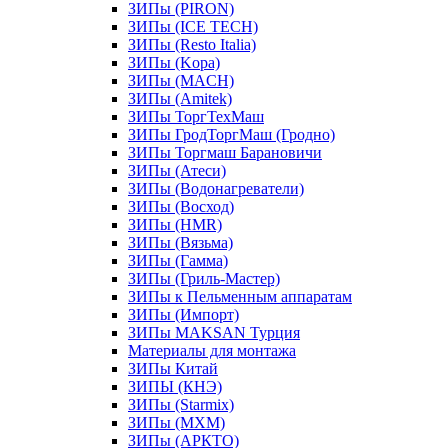
ЗИПы (PIRON)
ЗИПы (ICE TECH)
ЗИПы (Resto Italia)
ЗИПы (Kopa)
ЗИПы (MACH)
ЗИПы (Amitek)
ЗИПы ТоргТехМаш
ЗИПы ГродТоргМаш (Гродно)
ЗИПы Торгмаш Барановичи
ЗИПы (Атеси)
ЗИПы (Водонагреватели)
ЗИПы (Восход)
ЗИПы (HMR)
ЗИПы (Вязьма)
ЗИПы (Гамма)
ЗИПы (Гриль-Мастер)
ЗИПы к Пельменным аппаратам
ЗИПы (Импорт)
ЗИПы MAKSAN Турция
Материалы для монтажа
ЗИПы Китай
ЗИПЫ (КНЭ)
ЗИПы (Starmix)
ЗИПы (МХМ)
ЗИПы (АРКТО)