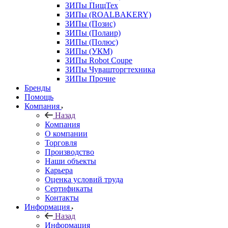
ЗИПы ПищТех
ЗИПы (ROALBAKERY)
ЗИПы (Позис)
ЗИПы (Полаир)
ЗИПы (Полюс)
ЗИПы (УКМ)
ЗИПы Robot Coupe
ЗИПы Чувашторгтехника
ЗИПы Прочие
Бренды
Помощь
Компания
Назад
Компания
О компании
Торговля
Производство
Наши объекты
Карьера
Оценка условий труда
Сертификаты
Контакты
Информация
Назад
Информация