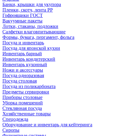
Банки, крышки для укупора
Пленки, скотч, лента РР
Гофроящики ГОСТ
Вакуумные пакеты
Лотки, стаканы, подложки
Салфетки влаговпитывающие
Формы, бумага, пергамент, фольга
Посуда и инвентарь
Посуда для японской кухни
Инвентарь барный
Инвентарь кондитерский
Инвентарь кухонный
Ножи и аксессуары
Посуда одноразовая
Посуда столовая
Посуда из поликарбоната
Предметы сервировки
Приборы столовые
Уборка помещений
Стеклянная посуда
Хозяйственные товары
Спецодежда
Оборудование и инвентарь для кейтеринга
Сиропы
Фуршетные системы