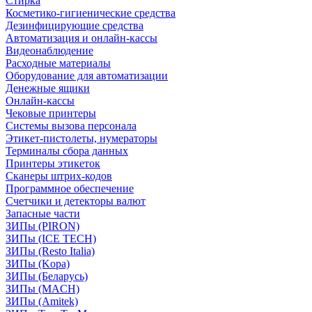
Стирка
Косметико-гигиенические средства
Дезинфицирующие средства
Автоматизация и онлайн-кассы
Видеонаблюдение
Расходные материалы
Оборудование для автоматизации
Денежные ящики
Онлайн-кассы
Чековые принтеры
Системы вызова персонала
Этикет-пистолеты, нумераторы
Терминалы сбора данных
Принтеры этикеток
Сканеры штрих-кодов
Программное обеспечение
Счетчики и детекторы валют
Запасные части
ЗИПы (PIRON)
ЗИПы (ICE TECH)
ЗИПы (Resto Italia)
ЗИПы (Kopa)
ЗИПы (Беларусь)
ЗИПы (MACH)
ЗИПы (Amitek)