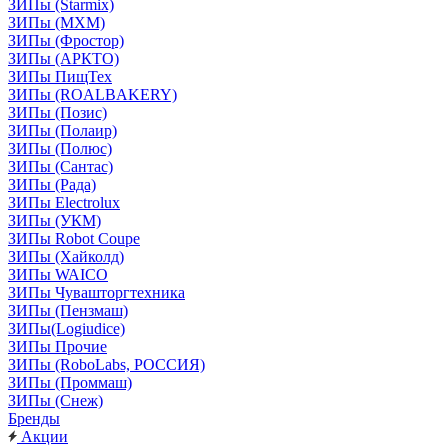
ЗИПы (Starmix)
ЗИПы (МХМ)
ЗИПы (Фростор)
ЗИПы (АРКТО)
ЗИПы ПищТех
ЗИПы (ROALBAKERY)
ЗИПы (Позис)
ЗИПы (Полаир)
ЗИПы (Полюс)
ЗИПы (Сантас)
ЗИПы (Рада)
ЗИПы Electrolux
ЗИПы (УКМ)
ЗИПы Robot Coupe
ЗИПы (Хайколд)
ЗИПы WAICO
ЗИПы Чувашторгтехника
ЗИПы (Пензмаш)
ЗИПы(Logiudice)
ЗИПы Прочие
ЗИПы (RoboLabs, РОССИЯ)
ЗИПы (Проммаш)
ЗИПы (Снеж)
Бренды
Акции