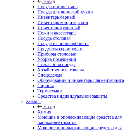
Назад
Посуда и инвентарь
Посуда для японской кухни
Инвентарь барный
Инвентарь кондитерский
Инвентарь кухонный
Ножи и аксессуары
Посуда столовая
Посуда из поликарбоната
Предметы сервировки
Приборы столовые
Уборка помещений
Стеклянная посуда
Хозяйственные товары
Спецодежда
Оборудование и инвентарь для кейтеринга
Сиропы
Термосумки
Средства индивидуальной защиты
Химия
Назад
Химия
Моющие и ополаскивающие средства для
пароконвектоматов
Моющие и ополаскивающие средства для