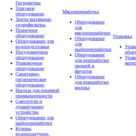
Гигрометры
Торговое
Мясопереработка
оборудование
Зонты вытяжные,
Оборудование
гидрофильтры
для
Прачечное
мясопереработки
оборудование
Упаковка
Оборудование
Оборудование для
для
водоподготовки
Упак
рыбопереработки
Посудомоечное
обор
Оборудование
оборудование
Упак
для переработки
Упаковочное
мате
овощей и
оборудование
фруктов
Санитарно-
Оборудование
гигиеническое
для переработки
оборудование
молока
Насосы для пищевой
промышленности
Смесители и
душирующие
устройства
Оборудование для
рыбопереработки
Кулеры,
водораздатчики,