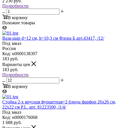
2 230
руб.
Подробности
В корзину
Похожие товары
Ваза-шар d=12 см, h=10,3 см Флора Б арт.43417, /12/
Под заказ
Россия
Код: н0000138397
183
руб.
Варианты цен
183
руб.
Подробности
В корзину
Стойка 2-х ярусная фуршетная+2 блюда фарфор 26х26 см,
22х22 см P.L. арт. 81223500, /1/4/
Под заказ
Код: н0000176068
1 688
руб.