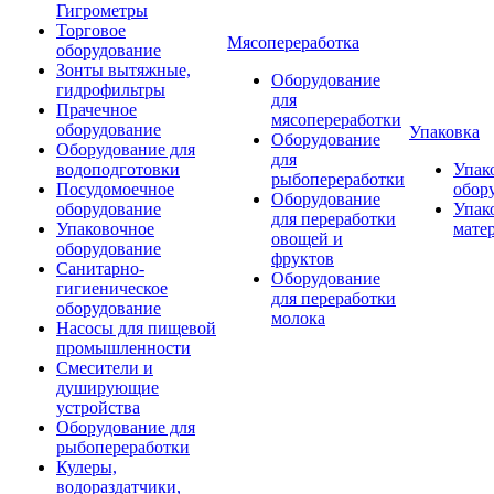
Гигрометры
Торговое
Мясопереработка
оборудование
Зонты вытяжные,
Оборудование
гидрофильтры
для
Прачечное
мясопереработки
оборудование
Упаковка
Оборудование
Оборудование для
для
водоподготовки
Упак
рыбопереработки
Посудомоечное
обор
Оборудование
оборудование
Упак
для переработки
Упаковочное
мате
овощей и
оборудование
фруктов
Санитарно-
Оборудование
гигиеническое
для переработки
оборудование
молока
Насосы для пищевой
промышленности
Смесители и
душирующие
устройства
Оборудование для
рыбопереработки
Кулеры,
водораздатчики,