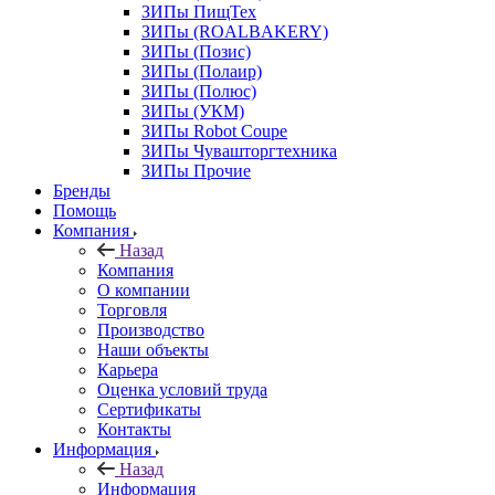
ЗИПы ПищТех
ЗИПы (ROALBAKERY)
ЗИПы (Позис)
ЗИПы (Полаир)
ЗИПы (Полюс)
ЗИПы (УКМ)
ЗИПы Robot Coupe
ЗИПы Чувашторгтехника
ЗИПы Прочие
Бренды
Помощь
Компания
Назад
Компания
О компании
Торговля
Производство
Наши объекты
Карьера
Оценка условий труда
Сертификаты
Контакты
Информация
Назад
Информация