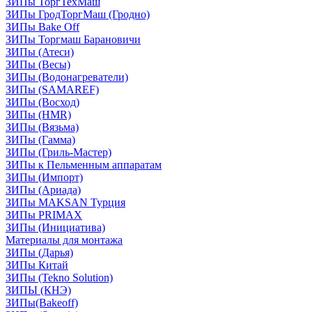
ЗИПы ТоргТехМаш
ЗИПы ГродТоргМаш (Гродно)
ЗИПы Bake Off
ЗИПы Торгмаш Барановичи
ЗИПы (Атеси)
ЗИПы (Весы)
ЗИПы (Водонагреватели)
ЗИПы (SAMAREF)
ЗИПы (Восход)
ЗИПы (HMR)
ЗИПы (Вязьма)
ЗИПы (Гамма)
ЗИПы (Гриль-Мастер)
ЗИПы к Пельменным аппаратам
ЗИПы (Импорт)
ЗИПы (Ариада)
ЗИПы MAKSAN Турция
ЗИПы PRIMAX
ЗИПы (Инициатива)
Материалы для монтажа
ЗИПы (Дарья)
ЗИПы Китай
ЗИПы (Tekno Solution)
ЗИПЫ (КНЭ)
ЗИПы(Bakeoff)