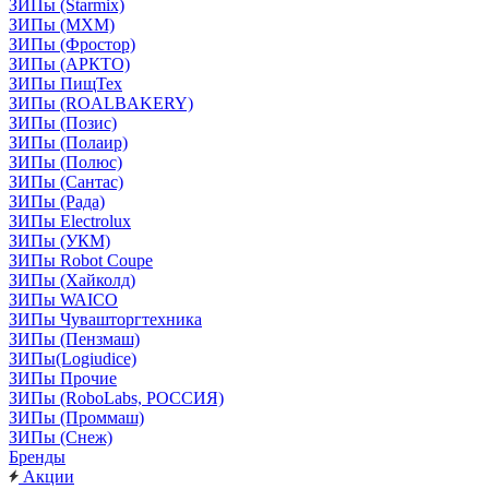
ЗИПы (Starmix)
ЗИПы (МХМ)
ЗИПы (Фростор)
ЗИПы (АРКТО)
ЗИПы ПищТех
ЗИПы (ROALBAKERY)
ЗИПы (Позис)
ЗИПы (Полаир)
ЗИПы (Полюс)
ЗИПы (Сантас)
ЗИПы (Рада)
ЗИПы Electrolux
ЗИПы (УКМ)
ЗИПы Robot Coupe
ЗИПы (Хайколд)
ЗИПы WAICO
ЗИПы Чувашторгтехника
ЗИПы (Пензмаш)
ЗИПы(Logiudice)
ЗИПы Прочие
ЗИПы (RoboLabs, РОССИЯ)
ЗИПы (Проммаш)
ЗИПы (Снеж)
Бренды
Акции