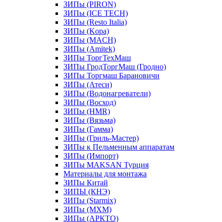
ЗИПы (PIRON)
ЗИПы (ICE TECH)
ЗИПы (Resto Italia)
ЗИПы (Kopa)
ЗИПы (MACH)
ЗИПы (Amitek)
ЗИПы ТоргТехМаш
ЗИПы ГродТоргМаш (Гродно)
ЗИПы Торгмаш Барановичи
ЗИПы (Атеси)
ЗИПы (Водонагреватели)
ЗИПы (Восход)
ЗИПы (HMR)
ЗИПы (Вязьма)
ЗИПы (Гамма)
ЗИПы (Гриль-Мастер)
ЗИПы к Пельменным аппаратам
ЗИПы (Импорт)
ЗИПы MAKSAN Турция
Материалы для монтажа
ЗИПы Китай
ЗИПЫ (КНЭ)
ЗИПы (Starmix)
ЗИПы (МХМ)
ЗИПы (АРКТО)