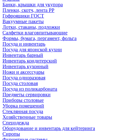
Банки, крышки для укупора
Пленки, скотч, лента РР
Гофроящики ГОСТ
Вакуумные пакеты
Лотки, стаканы, подложки
Салфетки влаговпитывающие
Формы, бумага, пергамент, фольга
Посуда и инвентарь
Посуда для японской кухни
Инвентарь барный
Инвентарь кондитерский
Инвентарь кухонный
Ножи и аксессуары
Посуда одноразовая
Посуда столовая
Посуда из поликарбоната
Предметы сервировки
Приборы столовые
Уборка помещений
Стеклянная посуда
Хозяйственные товары
Спецодежда
Оборудование и инвентарь для кейтеринга
Сиропы
Фуршетные системы