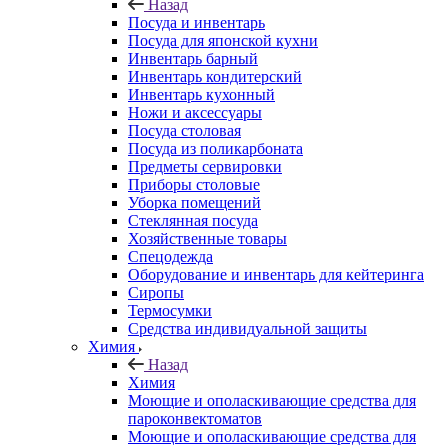
Назад
Посуда и инвентарь
Посуда для японской кухни
Инвентарь барный
Инвентарь кондитерский
Инвентарь кухонный
Ножи и аксессуары
Посуда столовая
Посуда из поликарбоната
Предметы сервировки
Приборы столовые
Уборка помещений
Стеклянная посуда
Хозяйственные товары
Спецодежда
Оборудование и инвентарь для кейтеринга
Сиропы
Термосумки
Средства индивидуальной защиты
Химия
Назад
Химия
Моющие и ополаскивающие средства для
пароконвектоматов
Моющие и ополаскивающие средства для