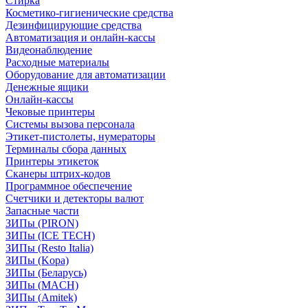
Стирка
Косметико-гигиенические средства
Дезинфицирующие средства
Автоматизация и онлайн-кассы
Видеонаблюдение
Расходные материалы
Оборудование для автоматизации
Денежные ящики
Онлайн-кассы
Чековые принтеры
Системы вызова персонала
Этикет-пистолеты, нумераторы
Терминалы сбора данных
Принтеры этикеток
Сканеры штрих-кодов
Программное обеспечение
Счетчики и детекторы валют
Запасные части
ЗИПы (PIRON)
ЗИПы (ICE TECH)
ЗИПы (Resto Italia)
ЗИПы (Kopa)
ЗИПы (Беларусь)
ЗИПы (MACH)
ЗИПы (Amitek)