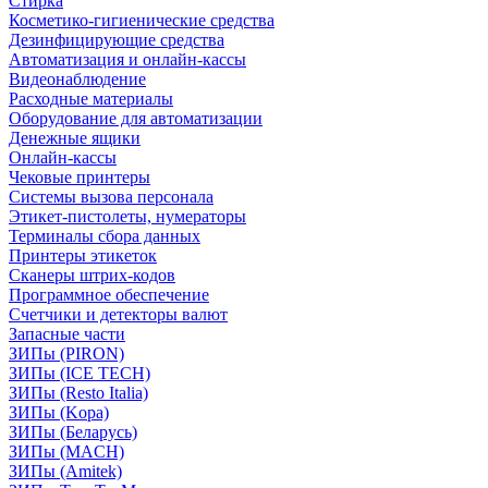
Стирка
Косметико-гигиенические средства
Дезинфицирующие средства
Автоматизация и онлайн-кассы
Видеонаблюдение
Расходные материалы
Оборудование для автоматизации
Денежные ящики
Онлайн-кассы
Чековые принтеры
Системы вызова персонала
Этикет-пистолеты, нумераторы
Терминалы сбора данных
Принтеры этикеток
Сканеры штрих-кодов
Программное обеспечение
Счетчики и детекторы валют
Запасные части
ЗИПы (PIRON)
ЗИПы (ICE TECH)
ЗИПы (Resto Italia)
ЗИПы (Kopa)
ЗИПы (Беларусь)
ЗИПы (MACH)
ЗИПы (Amitek)