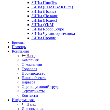
ЗИПы ПищТех
ЗИПы (ROALBAKERY)
ЗИПы (Позис)
ЗИПы (Полаир)
ЗИПы (Полюс)
ЗИПы (УКМ)
ЗИПы Robot Coupe
ЗИПы Чувашторгтехника
ЗИПы Прочие
Бренды
Помощь
Компания
Назад
Компания
О компании
Торговля
Производство
Наши объекты
Карьера
Оценка условий труда
Сертификаты
Контакты
Информация
Назад
Информация