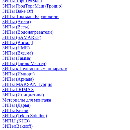
ЗИПы ТоргТехМаш
ЗИПы ГродТоргМаш (Гродно)
ЗИПы Bake Off
ЗИПы Торгмаш Барановичи
ЗИПы (Атеси)
ЗИПы (Весы)
ЗИПы (Водонагреватели)
ЗИПы (SAMAREF)
ЗИПы (Восход)
ЗИПы (HMR)
ЗИПы (Вязьма)
ЗИПы (Гамма)
ЗИПы (Гриль-Мастер)
ЗИПы к Пельменным аппаратам
ЗИПы (Импорт)
ЗИПы (Ариада)
ЗИПы MAKSAN Турция
ЗИПы PRIMAX
ЗИПы (Инициатива)
Материалы для монтажа
ЗИПы (Дарья)
ЗИПы Китай
ЗИПы (Tekno Solution)
ЗИПЫ (КНЭ)
ЗИПы(Bakeoff)