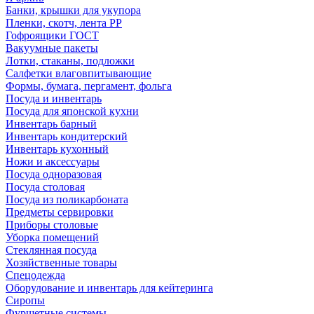
Банки, крышки для укупора
Пленки, скотч, лента РР
Гофроящики ГОСТ
Вакуумные пакеты
Лотки, стаканы, подложки
Салфетки влаговпитывающие
Формы, бумага, пергамент, фольга
Посуда и инвентарь
Посуда для японской кухни
Инвентарь барный
Инвентарь кондитерский
Инвентарь кухонный
Ножи и аксессуары
Посуда одноразовая
Посуда столовая
Посуда из поликарбоната
Предметы сервировки
Приборы столовые
Уборка помещений
Стеклянная посуда
Хозяйственные товары
Спецодежда
Оборудование и инвентарь для кейтеринга
Сиропы
Фуршетные системы