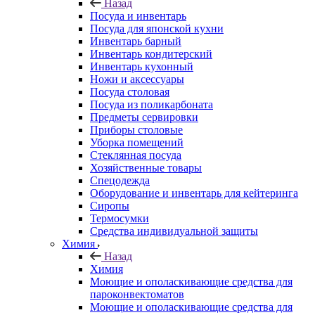
Назад
Посуда и инвентарь
Посуда для японской кухни
Инвентарь барный
Инвентарь кондитерский
Инвентарь кухонный
Ножи и аксессуары
Посуда столовая
Посуда из поликарбоната
Предметы сервировки
Приборы столовые
Уборка помещений
Стеклянная посуда
Хозяйственные товары
Спецодежда
Оборудование и инвентарь для кейтеринга
Сиропы
Термосумки
Средства индивидуальной защиты
Химия
Назад
Химия
Моющие и ополаскивающие средства для
пароконвектоматов
Моющие и ополаскивающие средства для