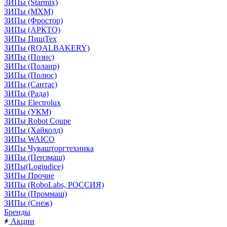
ЗИПы (Starmix)
ЗИПы (МХМ)
ЗИПы (Фростор)
ЗИПы (АРКТО)
ЗИПы ПищТех
ЗИПы (ROALBAKERY)
ЗИПы (Позис)
ЗИПы (Полаир)
ЗИПы (Полюс)
ЗИПы (Сантас)
ЗИПы (Рада)
ЗИПы Electrolux
ЗИПы (УКМ)
ЗИПы Robot Coupe
ЗИПы (Хайколд)
ЗИПы WAICO
ЗИПы Чувашторгтехника
ЗИПы (Пензмаш)
ЗИПы(Logiudice)
ЗИПы Прочие
ЗИПы (RoboLabs, РОССИЯ)
ЗИПы (Проммаш)
ЗИПы (Снеж)
Бренды
Акции