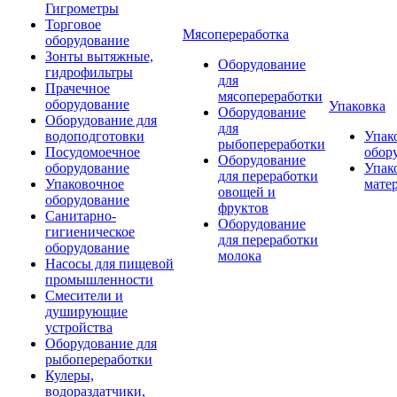
Гигрометры
Торговое
Мясопереработка
оборудование
Зонты вытяжные,
Оборудование
гидрофильтры
для
Прачечное
мясопереработки
оборудование
Упаковка
Оборудование
Оборудование для
для
водоподготовки
Упак
рыбопереработки
Посудомоечное
обор
Оборудование
оборудование
Упак
для переработки
Упаковочное
мате
овощей и
оборудование
фруктов
Санитарно-
Оборудование
гигиеническое
для переработки
оборудование
молока
Насосы для пищевой
промышленности
Смесители и
душирующие
устройства
Оборудование для
рыбопереработки
Кулеры,
водораздатчики,