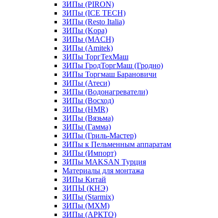
ЗИПы (PIRON)
ЗИПы (ICE TECH)
ЗИПы (Resto Italia)
ЗИПы (Kopa)
ЗИПы (MACH)
ЗИПы (Amitek)
ЗИПы ТоргТехМаш
ЗИПы ГродТоргМаш (Гродно)
ЗИПы Торгмаш Барановичи
ЗИПы (Атеси)
ЗИПы (Водонагреватели)
ЗИПы (Восход)
ЗИПы (HMR)
ЗИПы (Вязьма)
ЗИПы (Гамма)
ЗИПы (Гриль-Мастер)
ЗИПы к Пельменным аппаратам
ЗИПы (Импорт)
ЗИПы MAKSAN Турция
Материалы для монтажа
ЗИПы Китай
ЗИПЫ (КНЭ)
ЗИПы (Starmix)
ЗИПы (МХМ)
ЗИПы (АРКТО)