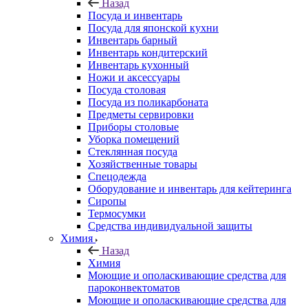
Назад
Посуда и инвентарь
Посуда для японской кухни
Инвентарь барный
Инвентарь кондитерский
Инвентарь кухонный
Ножи и аксессуары
Посуда столовая
Посуда из поликарбоната
Предметы сервировки
Приборы столовые
Уборка помещений
Стеклянная посуда
Хозяйственные товары
Спецодежда
Оборудование и инвентарь для кейтеринга
Сиропы
Термосумки
Средства индивидуальной защиты
Химия
Назад
Химия
Моющие и ополаскивающие средства для
пароконвектоматов
Моющие и ополаскивающие средства для