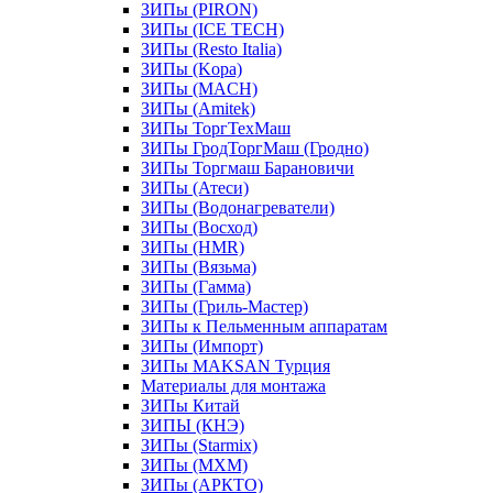
ЗИПы (PIRON)
ЗИПы (ICE TECH)
ЗИПы (Resto Italia)
ЗИПы (Kopa)
ЗИПы (MACH)
ЗИПы (Amitek)
ЗИПы ТоргТехМаш
ЗИПы ГродТоргМаш (Гродно)
ЗИПы Торгмаш Барановичи
ЗИПы (Атеси)
ЗИПы (Водонагреватели)
ЗИПы (Восход)
ЗИПы (HMR)
ЗИПы (Вязьма)
ЗИПы (Гамма)
ЗИПы (Гриль-Мастер)
ЗИПы к Пельменным аппаратам
ЗИПы (Импорт)
ЗИПы MAKSAN Турция
Материалы для монтажа
ЗИПы Китай
ЗИПЫ (КНЭ)
ЗИПы (Starmix)
ЗИПы (МХМ)
ЗИПы (АРКТО)