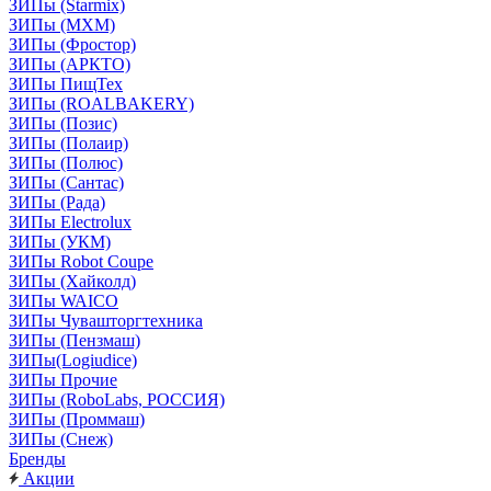
ЗИПы (Starmix)
ЗИПы (МХМ)
ЗИПы (Фростор)
ЗИПы (АРКТО)
ЗИПы ПищТех
ЗИПы (ROALBAKERY)
ЗИПы (Позис)
ЗИПы (Полаир)
ЗИПы (Полюс)
ЗИПы (Сантас)
ЗИПы (Рада)
ЗИПы Electrolux
ЗИПы (УКМ)
ЗИПы Robot Coupe
ЗИПы (Хайколд)
ЗИПы WAICO
ЗИПы Чувашторгтехника
ЗИПы (Пензмаш)
ЗИПы(Logiudice)
ЗИПы Прочие
ЗИПы (RoboLabs, РОССИЯ)
ЗИПы (Проммаш)
ЗИПы (Снеж)
Бренды
Акции