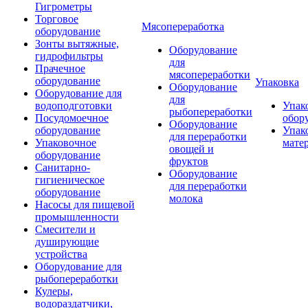
Гигрометры
Торговое
Мясопереработка
оборудование
Зонты вытяжные,
Оборудование
гидрофильтры
для
Прачечное
мясопереработки
оборудование
Упаковка
Оборудование
Оборудование для
для
водоподготовки
Упак
рыбопереработки
Посудомоечное
обор
Оборудование
оборудование
Упак
для переработки
Упаковочное
мате
овощей и
оборудование
фруктов
Санитарно-
Оборудование
гигиеническое
для переработки
оборудование
молока
Насосы для пищевой
промышленности
Смесители и
душирующие
устройства
Оборудование для
рыбопереработки
Кулеры,
водораздатчики,