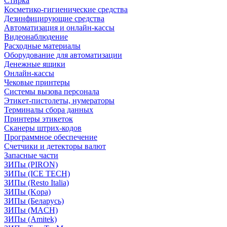
Стирка
Косметико-гигиенические средства
Дезинфицирующие средства
Автоматизация и онлайн-кассы
Видеонаблюдение
Расходные материалы
Оборудование для автоматизации
Денежные ящики
Онлайн-кассы
Чековые принтеры
Системы вызова персонала
Этикет-пистолеты, нумераторы
Терминалы сбора данных
Принтеры этикеток
Сканеры штрих-кодов
Программное обеспечение
Счетчики и детекторы валют
Запасные части
ЗИПы (PIRON)
ЗИПы (ICE TECH)
ЗИПы (Resto Italia)
ЗИПы (Kopa)
ЗИПы (Беларусь)
ЗИПы (MACH)
ЗИПы (Amitek)