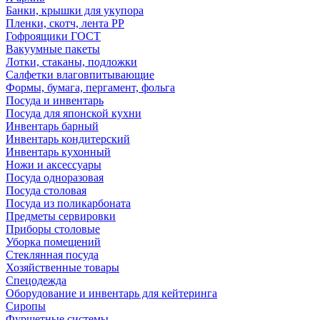
Банки, крышки для укупора
Пленки, скотч, лента РР
Гофроящики ГОСТ
Вакуумные пакеты
Лотки, стаканы, подложки
Салфетки влаговпитывающие
Формы, бумага, пергамент, фольга
Посуда и инвентарь
Посуда для японской кухни
Инвентарь барный
Инвентарь кондитерский
Инвентарь кухонный
Ножи и аксессуары
Посуда одноразовая
Посуда столовая
Посуда из поликарбоната
Предметы сервировки
Приборы столовые
Уборка помещений
Стеклянная посуда
Хозяйственные товары
Спецодежда
Оборудование и инвентарь для кейтеринга
Сиропы
Фуршетные системы