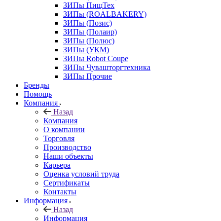
ЗИПы ПищТех
ЗИПы (ROALBAKERY)
ЗИПы (Позис)
ЗИПы (Полаир)
ЗИПы (Полюс)
ЗИПы (УКМ)
ЗИПы Robot Coupe
ЗИПы Чувашторгтехника
ЗИПы Прочие
Бренды
Помощь
Компания
Назад
Компания
О компании
Торговля
Производство
Наши объекты
Карьера
Оценка условий труда
Сертификаты
Контакты
Информация
Назад
Информация