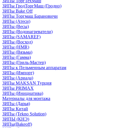
ЗИПы ТоргТехМаш
ЗИПы ГродТоргМаш (Гродно)
ЗИПы Bake Off
ЗИПы Торгмаш Барановичи
ЗИПы (Атеси)
ЗИПы (Весы)
ЗИПы (Водонагреватели)
ЗИПы (SAMAREF)
ЗИПы (Восход)
ЗИПы (HMR)
ЗИПы (Вязьма)
ЗИПы (Гамма)
ЗИПы (Гриль-Мастер)
ЗИПы к Пельменным аппаратам
ЗИПы (Импорт)
ЗИПы (Ариада)
ЗИПы MAKSAN Турция
ЗИПы PRIMAX
ЗИПы (Инициатива)
Материалы для монтажа
ЗИПы (Дарья)
ЗИПы Китай
ЗИПы (Tekno Solution)
ЗИПЫ (КНЭ)
ЗИПы(Bakeoff)