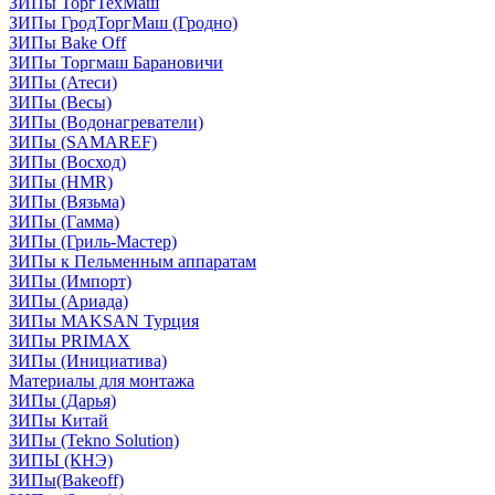
ЗИПы ТоргТехМаш
ЗИПы ГродТоргМаш (Гродно)
ЗИПы Bake Off
ЗИПы Торгмаш Барановичи
ЗИПы (Атеси)
ЗИПы (Весы)
ЗИПы (Водонагреватели)
ЗИПы (SAMAREF)
ЗИПы (Восход)
ЗИПы (HMR)
ЗИПы (Вязьма)
ЗИПы (Гамма)
ЗИПы (Гриль-Мастер)
ЗИПы к Пельменным аппаратам
ЗИПы (Импорт)
ЗИПы (Ариада)
ЗИПы MAKSAN Турция
ЗИПы PRIMAX
ЗИПы (Инициатива)
Материалы для монтажа
ЗИПы (Дарья)
ЗИПы Китай
ЗИПы (Tekno Solution)
ЗИПЫ (КНЭ)
ЗИПы(Bakeoff)