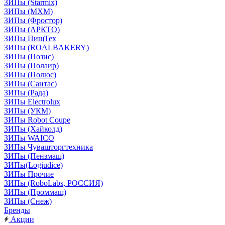
ЗИПы (Starmix)
ЗИПы (МХМ)
ЗИПы (Фростор)
ЗИПы (АРКТО)
ЗИПы ПищТех
ЗИПы (ROALBAKERY)
ЗИПы (Позис)
ЗИПы (Полаир)
ЗИПы (Полюс)
ЗИПы (Сантас)
ЗИПы (Рада)
ЗИПы Electrolux
ЗИПы (УКМ)
ЗИПы Robot Coupe
ЗИПы (Хайколд)
ЗИПы WAICO
ЗИПы Чувашторгтехника
ЗИПы (Пензмаш)
ЗИПы(Logiudice)
ЗИПы Прочие
ЗИПы (RoboLabs, РОССИЯ)
ЗИПы (Проммаш)
ЗИПы (Снеж)
Бренды
Акции