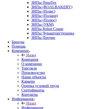
ЗИПы ПищТех
ЗИПы (ROALBAKERY)
ЗИПы (Позис)
ЗИПы (Полаир)
ЗИПы (Полюс)
ЗИПы (УКМ)
ЗИПы Robot Coupe
ЗИПы Чувашторгтехника
ЗИПы Прочие
Бренды
Помощь
Компания
Назад
Компания
О компании
Торговля
Производство
Наши объекты
Карьера
Оценка условий труда
Сертификаты
Контакты
Информация
Назад
Информация