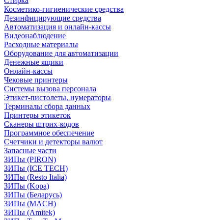
Стирка
Косметико-гигиенические средства
Дезинфицирующие средства
Автоматизация и онлайн-кассы
Видеонаблюдение
Расходные материалы
Оборудование для автоматизации
Денежные ящики
Онлайн-кассы
Чековые принтеры
Системы вызова персонала
Этикет-пистолеты, нумераторы
Терминалы сбора данных
Принтеры этикеток
Сканеры штрих-кодов
Программное обеспечение
Счетчики и детекторы валют
Запасные части
ЗИПы (PIRON)
ЗИПы (ICE TECH)
ЗИПы (Resto Italia)
ЗИПы (Kopa)
ЗИПы (Беларусь)
ЗИПы (MACH)
ЗИПы (Amitek)