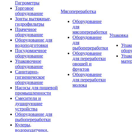
Гигрометры
Торговое
Мясопереработка
оборудование
Зонты вытяжные,
Оборудование
гидрофильтры
для
Прачечное
мясопереработки
оборудование
Упаковка
Оборудование
Оборудование для
для
водоподготовки
Упак
рыбопереработки
Посудомоечное
обор
Оборудование
оборудование
Упак
для переработки
Упаковочное
мате
овощей и
оборудование
фруктов
Санитарно-
Оборудование
гигиеническое
для переработки
оборудование
молока
Насосы для пищевой
промышленности
Смесители и
душирующие
устройства
Оборудование для
рыбопереработки
Кулеры,
водораздатчики,