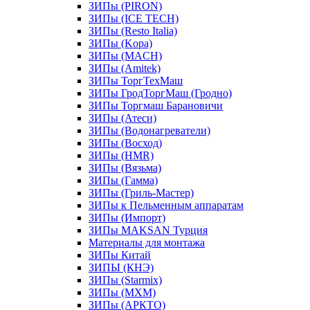
ЗИПы (PIRON)
ЗИПы (ICE TECH)
ЗИПы (Resto Italia)
ЗИПы (Kopa)
ЗИПы (MACH)
ЗИПы (Amitek)
ЗИПы ТоргТехМаш
ЗИПы ГродТоргМаш (Гродно)
ЗИПы Торгмаш Барановичи
ЗИПы (Атеси)
ЗИПы (Водонагреватели)
ЗИПы (Восход)
ЗИПы (HMR)
ЗИПы (Вязьма)
ЗИПы (Гамма)
ЗИПы (Гриль-Мастер)
ЗИПы к Пельменным аппаратам
ЗИПы (Импорт)
ЗИПы MAKSAN Турция
Материалы для монтажа
ЗИПы Китай
ЗИПЫ (КНЭ)
ЗИПы (Starmix)
ЗИПы (МХМ)
ЗИПы (АРКТО)