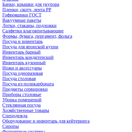
Банки, крышки для укупора
Пленки, скотч, лента РР
Гофроящики ГОСТ
Вакуумные пакеты
Лотки, стаканы, подложки
Салфетки влаговпитывающие
Формы, бумага, пергамент, фольга
Посуда и инвентарь
Посуда для японской кухни
Инвентарь барный
Инвентарь кондитерский
Инвентарь кухонный
Ножи и аксессуары
Посуда одноразовая
Посуда столовая
Посуда из поликарбоната
Предметы сервировки
Приборы столовые
Уборка помещений
Стеклянная посуда
Хозяйственные товары
Спецодежда
Оборудование и инвентарь для кейтеринга
Сиропы
Фуршетные системы