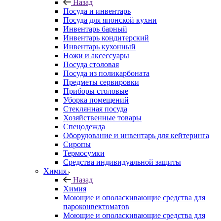
Назад
Посуда и инвентарь
Посуда для японской кухни
Инвентарь барный
Инвентарь кондитерский
Инвентарь кухонный
Ножи и аксессуары
Посуда столовая
Посуда из поликарбоната
Предметы сервировки
Приборы столовые
Уборка помещений
Стеклянная посуда
Хозяйственные товары
Спецодежда
Оборудование и инвентарь для кейтеринга
Сиропы
Термосумки
Средства индивидуальной защиты
Химия
Назад
Химия
Моющие и ополаскивающие средства для
пароконвектоматов
Моющие и ополаскивающие средства для