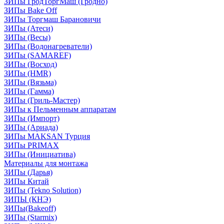
ЗИПы ГродТоргМаш (Гродно)
ЗИПы Bake Off
ЗИПы Торгмаш Барановичи
ЗИПы (Атеси)
ЗИПы (Весы)
ЗИПы (Водонагреватели)
ЗИПы (SAMAREF)
ЗИПы (Восход)
ЗИПы (HMR)
ЗИПы (Вязьма)
ЗИПы (Гамма)
ЗИПы (Гриль-Мастер)
ЗИПы к Пельменным аппаратам
ЗИПы (Импорт)
ЗИПы (Ариада)
ЗИПы MAKSAN Турция
ЗИПы PRIMAX
ЗИПы (Инициатива)
Материалы для монтажа
ЗИПы (Дарья)
ЗИПы Китай
ЗИПы (Tekno Solution)
ЗИПЫ (КНЭ)
ЗИПы(Bakeoff)
ЗИПы (Starmix)