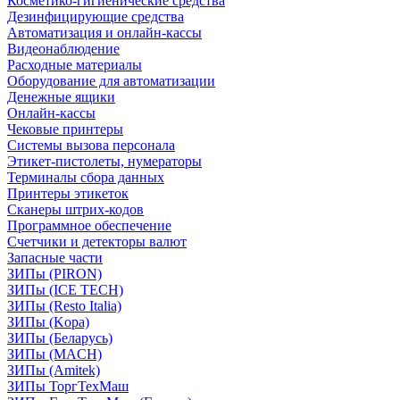
Косметико-гигиенические средства
Дезинфицирующие средства
Автоматизация и онлайн-кассы
Видеонаблюдение
Расходные материалы
Оборудование для автоматизации
Денежные ящики
Онлайн-кассы
Чековые принтеры
Системы вызова персонала
Этикет-пистолеты, нумераторы
Терминалы сбора данных
Принтеры этикеток
Сканеры штрих-кодов
Программное обеспечение
Счетчики и детекторы валют
Запасные части
ЗИПы (PIRON)
ЗИПы (ICE TECH)
ЗИПы (Resto Italia)
ЗИПы (Kopa)
ЗИПы (Беларусь)
ЗИПы (MACH)
ЗИПы (Amitek)
ЗИПы ТоргТехМаш