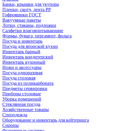
Банки, крышки для укупора
Пленки, скотч, лента РР
Гофроящики ГОСТ
Вакуумные пакеты
Лотки, стаканы, подложки
Салфетки влаговпитывающие
Формы, бумага, пергамент, фольга
Посуда и инвентарь
Посуда для японской кухни
Инвентарь барный
Инвентарь кондитерский
Инвентарь кухонный
Ножи и аксессуары
Посуда одноразовая
Посуда столовая
Посуда из поликарбоната
Предметы сервировки
Приборы столовые
Уборка помещений
Стеклянная посуда
Хозяйственные товары
Спецодежда
Оборудование и инвентарь для кейтеринга
Сиропы
Фуршетные системы