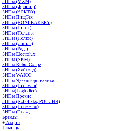
ЗИПы (МХМ)
ЗИПы (Фростор)
ЗИПы (АРКТО)
ЗИПы ПищТех
ЗИПы (ROALBAKERY)
ЗИПы (Позис)
ЗИПы (Полаир)
ЗИПы (Полюс)
ЗИПы (Сантас)
ЗИПы (Рада)
ЗИПы Electrolux
ЗИПы (УКМ)
ЗИПы Robot Coupe
ЗИПы (Хайколд)
ЗИПы WAICO
ЗИПы Чувашторгтехника
ЗИПы (Пензмаш)
ЗИПы(Logiudice)
ЗИПы Прочие
ЗИПы (RoboLabs, РОССИЯ)
ЗИПы (Проммаш)
ЗИПы (Снеж)
Бренды
Акции
Помощь