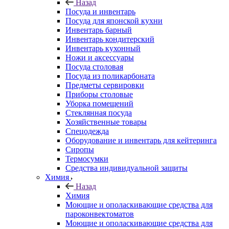
Назад
Посуда и инвентарь
Посуда для японской кухни
Инвентарь барный
Инвентарь кондитерский
Инвентарь кухонный
Ножи и аксессуары
Посуда столовая
Посуда из поликарбоната
Предметы сервировки
Приборы столовые
Уборка помещений
Стеклянная посуда
Хозяйственные товары
Спецодежда
Оборудование и инвентарь для кейтеринга
Сиропы
Термосумки
Средства индивидуальной защиты
Химия
Назад
Химия
Моющие и ополаскивающие средства для
пароконвектоматов
Моющие и ополаскивающие средства для