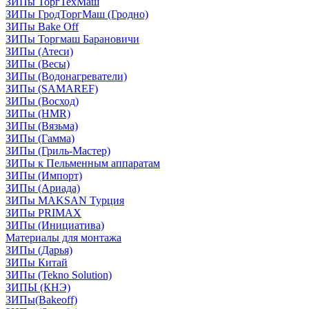
ЗИПы ТоргТехМаш
ЗИПы ГродТоргМаш (Гродно)
ЗИПы Bake Off
ЗИПы Торгмаш Барановичи
ЗИПы (Атеси)
ЗИПы (Весы)
ЗИПы (Водонагреватели)
ЗИПы (SAMAREF)
ЗИПы (Восход)
ЗИПы (HMR)
ЗИПы (Вязьма)
ЗИПы (Гамма)
ЗИПы (Гриль-Мастер)
ЗИПы к Пельменным аппаратам
ЗИПы (Импорт)
ЗИПы (Ариада)
ЗИПы MAKSAN Турция
ЗИПы PRIMAX
ЗИПы (Инициатива)
Материалы для монтажа
ЗИПы (Дарья)
ЗИПы Китай
ЗИПы (Tekno Solution)
ЗИПЫ (КНЭ)
ЗИПы(Bakeoff)