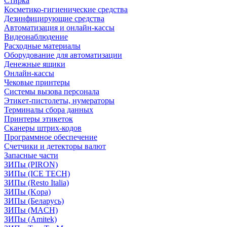
Стирка
Косметико-гигиенические средства
Дезинфицирующие средства
Автоматизация и онлайн-кассы
Видеонаблюдение
Расходные материалы
Оборудование для автоматизации
Денежные ящики
Онлайн-кассы
Чековые принтеры
Системы вызова персонала
Этикет-пистолеты, нумераторы
Терминалы сбора данных
Принтеры этикеток
Сканеры штрих-кодов
Программное обеспечение
Счетчики и детекторы валют
Запасные части
ЗИПы (PIRON)
ЗИПы (ICE TECH)
ЗИПы (Resto Italia)
ЗИПы (Kopa)
ЗИПы (Беларусь)
ЗИПы (MACH)
ЗИПы (Amitek)