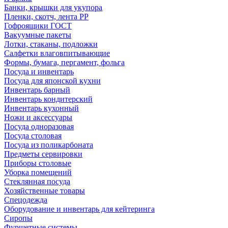
Банки, крышки для укупора
Пленки, скотч, лента РР
Гофроящики ГОСТ
Вакуумные пакеты
Лотки, стаканы, подложки
Салфетки влаговпитывающие
Формы, бумага, пергамент, фольга
Посуда и инвентарь
Посуда для японской кухни
Инвентарь барный
Инвентарь кондитерский
Инвентарь кухонный
Ножи и аксессуары
Посуда одноразовая
Посуда столовая
Посуда из поликарбоната
Предметы сервировки
Приборы столовые
Уборка помещений
Стеклянная посуда
Хозяйственные товары
Спецодежда
Оборудование и инвентарь для кейтеринга
Сиропы
Фуршетные системы