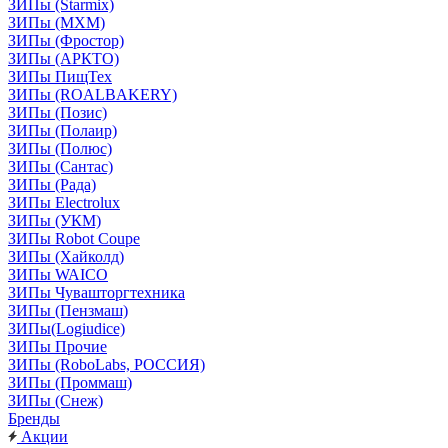
ЗИПы (Starmix)
ЗИПы (МХМ)
ЗИПы (Фростор)
ЗИПы (АРКТО)
ЗИПы ПищТех
ЗИПы (ROALBAKERY)
ЗИПы (Позис)
ЗИПы (Полаир)
ЗИПы (Полюс)
ЗИПы (Сантас)
ЗИПы (Рада)
ЗИПы Electrolux
ЗИПы (УКМ)
ЗИПы Robot Coupe
ЗИПы (Хайколд)
ЗИПы WAICO
ЗИПы Чувашторгтехника
ЗИПы (Пензмаш)
ЗИПы(Logiudice)
ЗИПы Прочие
ЗИПы (RoboLabs, РОССИЯ)
ЗИПы (Проммаш)
ЗИПы (Снеж)
Бренды
Акции