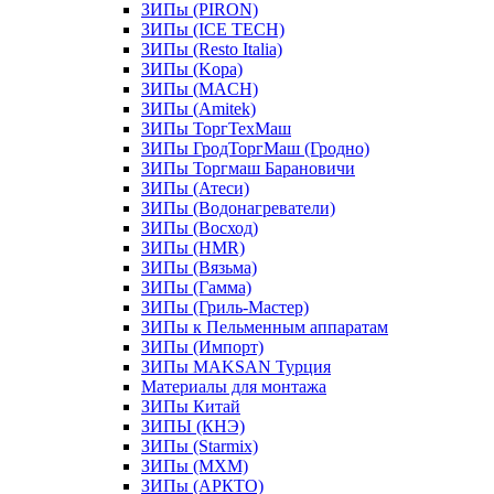
ЗИПы (PIRON)
ЗИПы (ICE TECH)
ЗИПы (Resto Italia)
ЗИПы (Kopa)
ЗИПы (MACH)
ЗИПы (Amitek)
ЗИПы ТоргТехМаш
ЗИПы ГродТоргМаш (Гродно)
ЗИПы Торгмаш Барановичи
ЗИПы (Атеси)
ЗИПы (Водонагреватели)
ЗИПы (Восход)
ЗИПы (HMR)
ЗИПы (Вязьма)
ЗИПы (Гамма)
ЗИПы (Гриль-Мастер)
ЗИПы к Пельменным аппаратам
ЗИПы (Импорт)
ЗИПы MAKSAN Турция
Материалы для монтажа
ЗИПы Китай
ЗИПЫ (КНЭ)
ЗИПы (Starmix)
ЗИПы (МХМ)
ЗИПы (АРКТО)