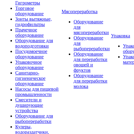
Гигрометры
Торговое
Мясопереработка
оборудование
Зонты вытяжные,
Оборудование
гидрофильтры
для
Прачечное
мясопереработки
оборудование
Упаковка
Оборудование
Оборудование для
для
водоподготовки
Упак
рыбопереработки
Посудомоечное
обор
Оборудование
оборудование
Упак
для переработки
Упаковочное
мате
овощей и
оборудование
фруктов
Санитарно-
Оборудование
гигиеническое
для переработки
оборудование
молока
Насосы для пищевой
промышленности
Смесители и
душирующие
устройства
Оборудование для
рыбопереработки
Кулеры,
водораздатчики,