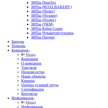
ЗИПы ПищТех
ЗИПы (ROALBAKERY)
ЗИПы (Позис)
ЗИПы (Полаир)
ЗИПы (Полюс)
ЗИПы (УКМ)
ЗИПы Robot Coupe
ЗИПы Чувашторгтехника
ЗИПы Прочие
Бренды
Помощь
Компания
Назад
Компания
О компании
Торговля
Производство
Наши объекты
Карьера
Оценка условий труда
Сертификаты
Контакты
Информация
Назад
Информация