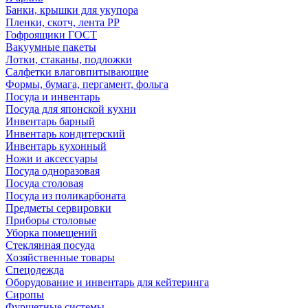
Банки, крышки для укупора
Пленки, скотч, лента РР
Гофроящики ГОСТ
Вакуумные пакеты
Лотки, стаканы, подложки
Салфетки влаговпитывающие
Формы, бумага, пергамент, фольга
Посуда и инвентарь
Посуда для японской кухни
Инвентарь барный
Инвентарь кондитерский
Инвентарь кухонный
Ножи и аксессуары
Посуда одноразовая
Посуда столовая
Посуда из поликарбоната
Предметы сервировки
Приборы столовые
Уборка помещений
Стеклянная посуда
Хозяйственные товары
Спецодежда
Оборудование и инвентарь для кейтеринга
Сиропы
Фуршетные системы