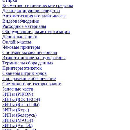
Стирка
Косметико-гигиенические средства
Дезинфицирующие средства
Автоматизация и онлайн-кассы
Видеонаблюдение
Расходные материалы
Оборудование для автоматизации
Денежные ящики
Онлайн-кассы
Чековые принтеры
Системы вызова персонала
Этикет-пистолеты, нумераторы
Терминалы сбора данных
Принтеры этикеток
Сканеры штрих-кодов
Программное обеспечение
Счетчики и детекторы валют
Запасные части
ЗИПы (PIRON)
ЗИПы (ICE TECH)
ЗИПы (Resto Italia)
ЗИПы (Kopa)
ЗИПы (Беларусь)
ЗИПы (MACH)
ЗИПы (Amitek)