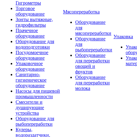
Гигрометры
Торговое
Мясопереработка
оборудование
Зонты вытяжные,
Оборудование
гидрофильтры
для
Прачечное
мясопереработки
оборудование
Упаковка
Оборудование
Оборудование для
для
водоподготовки
Упак
рыбопереработки
Посудомоечное
обор
Оборудование
оборудование
Упак
для переработки
Упаковочное
мате
овощей и
оборудование
фруктов
Санитарно-
Оборудование
гигиеническое
для переработки
оборудование
молока
Насосы для пищевой
промышленности
Смесители и
душирующие
устройства
Оборудование для
рыбопереработки
Кулеры,
водораздатчики,