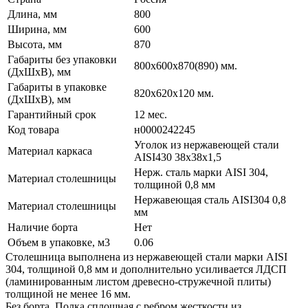
Длина, мм
800
Ширина, мм
600
Высота, мм
870
Габариты без упаковки
800х600х870(890) мм.
(ДхШхВ), мм
Габариты в упаковке
820х620х120 мм.
(ДхШхВ), мм
Гарантийный срок
12 мес.
Код товара
н0000242245
Уголок из нержавеющей стали
Материал каркаса
AISI430 38х38х1,5
Нерж. сталь марки AISI 304,
Материал столешницы
толщиной 0,8 мм
Нержавеющая сталь AISI304 0,8
Материал столешницы
мм
Наличие борта
Нет
Объем в упаковке, м3
0.06
Столешница выполнена из нержавеющей стали марки AISI
304, толщиной 0,8 мм и дополнительно усиливается ЛДСП
(ламинированным листом древесно-стружечной плиты)
толщиной не менее 16 мм.
Без борта. Полка сплошная с ребром жесткости из