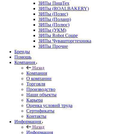
ЗИПы ПищТех
ЗИПы (ROALBAKERY)
ЗИПы (Позис)
ЗИПы (Полаир)
ЗИПы (Полюс)
ЗИПы (УКМ)
ЗИПы Robot Coupe
ЗИПы Чувашторгтехника
ЗИПы Прочие
Бренды
Помощь
Компания
Назад
Компания
О компании
Торговля
Производство
Наши объекты
Карьера
Оценка условий труда
Сертификаты
Контакты
Информация
Назад
Информация