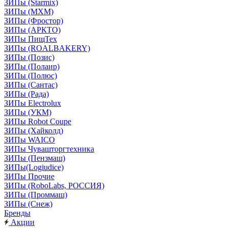
ЗИПы (Starmix)
ЗИПы (МХМ)
ЗИПы (Фростор)
ЗИПы (АРКТО)
ЗИПы ПищТех
ЗИПы (ROALBAKERY)
ЗИПы (Позис)
ЗИПы (Полаир)
ЗИПы (Полюс)
ЗИПы (Сантас)
ЗИПы (Рада)
ЗИПы Electrolux
ЗИПы (УКМ)
ЗИПы Robot Coupe
ЗИПы (Хайколд)
ЗИПы WAICO
ЗИПы Чувашторгтехника
ЗИПы (Пензмаш)
ЗИПы(Logiudice)
ЗИПы Прочие
ЗИПы (RoboLabs, РОССИЯ)
ЗИПы (Проммаш)
ЗИПы (Снеж)
Бренды
Акции