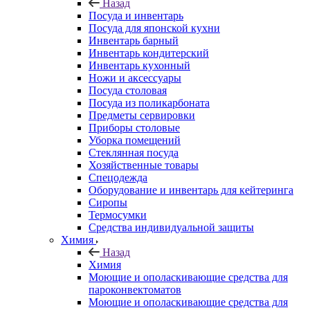
Назад
Посуда и инвентарь
Посуда для японской кухни
Инвентарь барный
Инвентарь кондитерский
Инвентарь кухонный
Ножи и аксессуары
Посуда столовая
Посуда из поликарбоната
Предметы сервировки
Приборы столовые
Уборка помещений
Стеклянная посуда
Хозяйственные товары
Спецодежда
Оборудование и инвентарь для кейтеринга
Сиропы
Термосумки
Средства индивидуальной защиты
Химия
Назад
Химия
Моющие и ополаскивающие средства для
пароконвектоматов
Моющие и ополаскивающие средства для