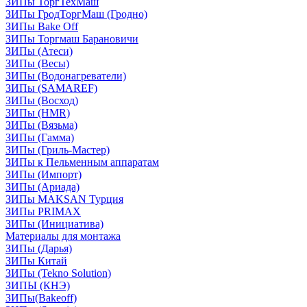
ЗИПы ТоргТехМаш
ЗИПы ГродТоргМаш (Гродно)
ЗИПы Bake Off
ЗИПы Торгмаш Барановичи
ЗИПы (Атеси)
ЗИПы (Весы)
ЗИПы (Водонагреватели)
ЗИПы (SAMAREF)
ЗИПы (Восход)
ЗИПы (HMR)
ЗИПы (Вязьма)
ЗИПы (Гамма)
ЗИПы (Гриль-Мастер)
ЗИПы к Пельменным аппаратам
ЗИПы (Импорт)
ЗИПы (Ариада)
ЗИПы MAKSAN Турция
ЗИПы PRIMAX
ЗИПы (Инициатива)
Материалы для монтажа
ЗИПы (Дарья)
ЗИПы Китай
ЗИПы (Tekno Solution)
ЗИПЫ (КНЭ)
ЗИПы(Bakeoff)