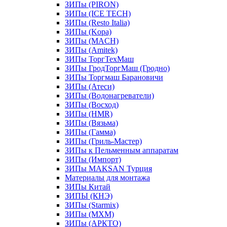
ЗИПы (PIRON)
ЗИПы (ICE TECH)
ЗИПы (Resto Italia)
ЗИПы (Kopa)
ЗИПы (MACH)
ЗИПы (Amitek)
ЗИПы ТоргТехМаш
ЗИПы ГродТоргМаш (Гродно)
ЗИПы Торгмаш Барановичи
ЗИПы (Атеси)
ЗИПы (Водонагреватели)
ЗИПы (Восход)
ЗИПы (HMR)
ЗИПы (Вязьма)
ЗИПы (Гамма)
ЗИПы (Гриль-Мастер)
ЗИПы к Пельменным аппаратам
ЗИПы (Импорт)
ЗИПы MAKSAN Турция
Материалы для монтажа
ЗИПы Китай
ЗИПЫ (КНЭ)
ЗИПы (Starmix)
ЗИПы (МХМ)
ЗИПы (АРКТО)