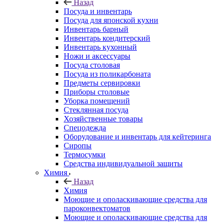
Назад
Посуда и инвентарь
Посуда для японской кухни
Инвентарь барный
Инвентарь кондитерский
Инвентарь кухонный
Ножи и аксессуары
Посуда столовая
Посуда из поликарбоната
Предметы сервировки
Приборы столовые
Уборка помещений
Стеклянная посуда
Хозяйственные товары
Спецодежда
Оборудование и инвентарь для кейтеринга
Сиропы
Термосумки
Средства индивидуальной защиты
Химия
Назад
Химия
Моющие и ополаскивающие средства для
пароконвектоматов
Моющие и ополаскивающие средства для