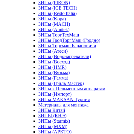
ЗИПы (PIRON)
ЗИПы (ICE TECH)
ЗИПы (Resto Italia)
ЗИПы (Kopa)
ЗИПы (MACH)
ЗИПы (Amitek)
ЗИПы ТоргТехМаш
ЗИПы ГродТоргМаш (Гродно)
ЗИПы Торгмаш Барановичи
ЗИПы (Атеси)
ЗИПы (Водонагреватели)
ЗИПы (Восход)
ЗИПы (HMR)
ЗИПы (Вязьма)
ЗИПы (Гамма)
ЗИПы (Гриль-Мастер)
ЗИПы к Пельменным аппаратам
ЗИПы (Импорт)
ЗИПы MAKSAN Турция
Материалы для монтажа
ЗИПы Китай
ЗИПЫ (КНЭ)
ЗИПы (Starmix)
ЗИПы (МХМ)
ЗИПы (АРКТО)