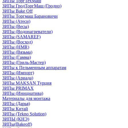
ЗИПы ТоргТехМаш
ЗИПы ГродТоргМаш (Гродно)
ЗИПы Bake Off
ЗИПы Торгмаш Барановичи
ЗИПы (Атеси)
ЗИПы (Весы)
ЗИПы (Водонагреватели)
ЗИПы (SAMAREF)
ЗИПы (Восход)
ЗИПы (HMR)
ЗИПы (Вязьма)
ЗИПы (Гамма)
ЗИПы (Гриль-Мастер)
ЗИПы к Пельменным аппаратам
ЗИПы (Импорт)
ЗИПы (Ариада)
ЗИПы MAKSAN Турция
ЗИПы PRIMAX
ЗИПы (Инициатива)
Материалы для монтажа
ЗИПы (Дарья)
ЗИПы Китай
ЗИПы (Tekno Solution)
ЗИПЫ (КНЭ)
ЗИПы(Bakeoff)