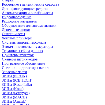
Стирка
Косметико-гигиенические средства
Дезинфицирующие средства
Автоматизация и онлайн-кассы
Видеонаблюдение
Расходные материалы
Оборудование для автоматизации
Денежные ящики
Онлайн-кассы
Чековые принтеры
Системы вызова персонала
Этикет-пистолеты, нумераторы
Терминалы сбора данных
Принтеры этикеток
Сканеры штрих-кодов
Программное обеспечение
Счетчики и детекторы валют
Запасные части
ЗИПы (PIRON)
ЗИПы (ICE TECH)
ЗИПы (Resto Italia)
ЗИПы (Kopa)
ЗИПы (Беларусь)
ЗИПы (MACH)
ЗИПы (Amitek)