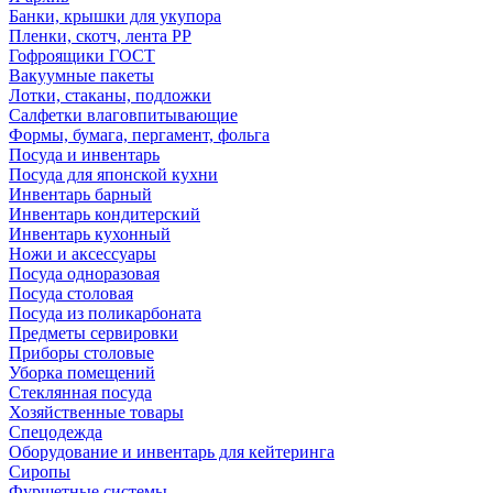
Банки, крышки для укупора
Пленки, скотч, лента РР
Гофроящики ГОСТ
Вакуумные пакеты
Лотки, стаканы, подложки
Салфетки влаговпитывающие
Формы, бумага, пергамент, фольга
Посуда и инвентарь
Посуда для японской кухни
Инвентарь барный
Инвентарь кондитерский
Инвентарь кухонный
Ножи и аксессуары
Посуда одноразовая
Посуда столовая
Посуда из поликарбоната
Предметы сервировки
Приборы столовые
Уборка помещений
Стеклянная посуда
Хозяйственные товары
Спецодежда
Оборудование и инвентарь для кейтеринга
Сиропы
Фуршетные системы