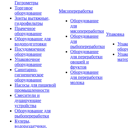
Гигрометры
Торговое
Мясопереработка
оборудование
Зонты вытяжные,
Оборудование
гидрофильтры
для
Прачечное
мясопереработки
оборудование
Упаковка
Оборудование
Оборудование для
для
водоподготовки
Упак
рыбопереработки
Посудомоечное
обор
Оборудование
оборудование
Упак
для переработки
Упаковочное
мате
овощей и
оборудование
фруктов
Санитарно-
Оборудование
гигиеническое
для переработки
оборудование
молока
Насосы для пищевой
промышленности
Смесители и
душирующие
устройства
Оборудование для
рыбопереработки
Кулеры,
водораздатчики,