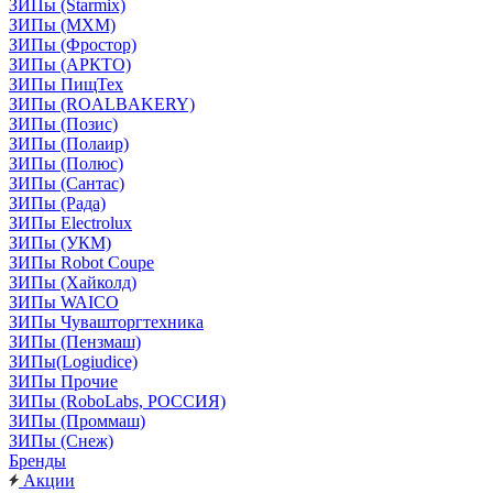
ЗИПы (Starmix)
ЗИПы (МХМ)
ЗИПы (Фростор)
ЗИПы (АРКТО)
ЗИПы ПищТех
ЗИПы (ROALBAKERY)
ЗИПы (Позис)
ЗИПы (Полаир)
ЗИПы (Полюс)
ЗИПы (Сантас)
ЗИПы (Рада)
ЗИПы Electrolux
ЗИПы (УКМ)
ЗИПы Robot Coupe
ЗИПы (Хайколд)
ЗИПы WAICO
ЗИПы Чувашторгтехника
ЗИПы (Пензмаш)
ЗИПы(Logiudice)
ЗИПы Прочие
ЗИПы (RoboLabs, РОССИЯ)
ЗИПы (Проммаш)
ЗИПы (Снеж)
Бренды
Акции