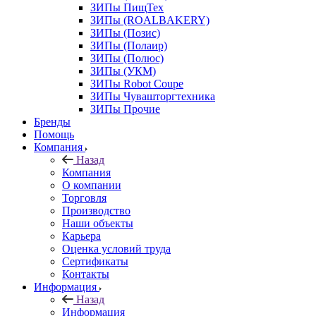
ЗИПы ПищТех
ЗИПы (ROALBAKERY)
ЗИПы (Позис)
ЗИПы (Полаир)
ЗИПы (Полюс)
ЗИПы (УКМ)
ЗИПы Robot Coupe
ЗИПы Чувашторгтехника
ЗИПы Прочие
Бренды
Помощь
Компания
Назад
Компания
О компании
Торговля
Производство
Наши объекты
Карьера
Оценка условий труда
Сертификаты
Контакты
Информация
Назад
Информация