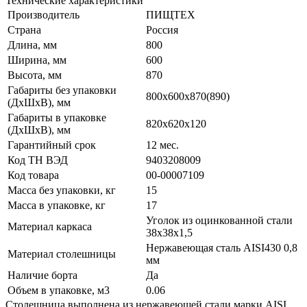
Технические характеристики
Производитель
ПИЩТЕХ
Страна
Россия
Длина, мм
800
Ширина, мм
600
Высота, мм
870
Габариты без упаковки
800х600х870(890)
(ДхШхВ), мм
Габариты в упаковке
820х620х120
(ДхШхВ), мм
Гарантийный срок
12 мес.
Код ТН ВЭД
9403208009
Код товара
00-00007109
Масса без упаковки, кг
15
Масса в упаковке, кг
17
Уголок из оцинкованной стали
Материал каркаса
38х38х1,5
Нержавеющая сталь AISI430 0,8
Материал столешницы
мм
Наличие борта
Да
Объем в упаковке, м3
0.06
Столешница выполнена из нержавеющей стали марки AISI