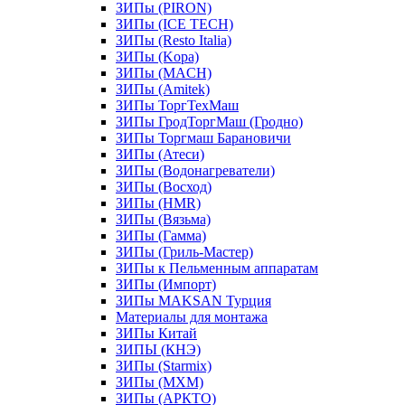
ЗИПы (PIRON)
ЗИПы (ICE TECH)
ЗИПы (Resto Italia)
ЗИПы (Kopa)
ЗИПы (MACH)
ЗИПы (Amitek)
ЗИПы ТоргТехМаш
ЗИПы ГродТоргМаш (Гродно)
ЗИПы Торгмаш Барановичи
ЗИПы (Атеси)
ЗИПы (Водонагреватели)
ЗИПы (Восход)
ЗИПы (HMR)
ЗИПы (Вязьма)
ЗИПы (Гамма)
ЗИПы (Гриль-Мастер)
ЗИПы к Пельменным аппаратам
ЗИПы (Импорт)
ЗИПы MAKSAN Турция
Материалы для монтажа
ЗИПы Китай
ЗИПЫ (КНЭ)
ЗИПы (Starmix)
ЗИПы (МХМ)
ЗИПы (АРКТО)