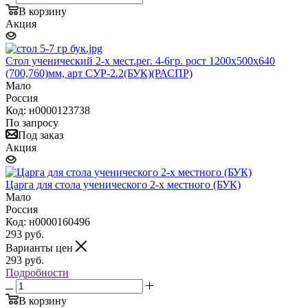
В корзину
Акция
Стол ученический 2-х мест.рег. 4-6гр. рост 1200х500х640
(700,760)мм, арт СУР-2.2(БУК)(РАСПР)
Мало
Россия
Код: н0000123738
По запросу
Под заказ
Акция
Царга для стола ученического 2-х местного (БУК)
Мало
Россия
Код: н0000160496
293
руб.
Варианты цен
293
руб.
Подробности
В корзину