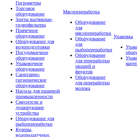
Гигрометры
Торговое
Мясопереработка
оборудование
Зонты вытяжные,
Оборудование
гидрофильтры
для
Прачечное
мясопереработки
оборудование
Упаковка
Оборудование
Оборудование для
для
водоподготовки
Упак
рыбопереработки
Посудомоечное
обор
Оборудование
оборудование
Упак
для переработки
Упаковочное
мате
овощей и
оборудование
фруктов
Санитарно-
Оборудование
гигиеническое
для переработки
оборудование
молока
Насосы для пищевой
промышленности
Смесители и
душирующие
устройства
Оборудование для
рыбопереработки
Кулеры,
водораздатчики,