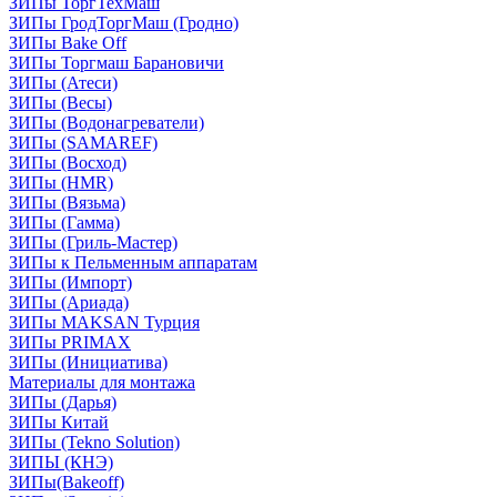
ЗИПы ТоргТехМаш
ЗИПы ГродТоргМаш (Гродно)
ЗИПы Bake Off
ЗИПы Торгмаш Барановичи
ЗИПы (Атеси)
ЗИПы (Весы)
ЗИПы (Водонагреватели)
ЗИПы (SAMAREF)
ЗИПы (Восход)
ЗИПы (HMR)
ЗИПы (Вязьма)
ЗИПы (Гамма)
ЗИПы (Гриль-Мастер)
ЗИПы к Пельменным аппаратам
ЗИПы (Импорт)
ЗИПы (Ариада)
ЗИПы MAKSAN Турция
ЗИПы PRIMAX
ЗИПы (Инициатива)
Материалы для монтажа
ЗИПы (Дарья)
ЗИПы Китай
ЗИПы (Tekno Solution)
ЗИПЫ (КНЭ)
ЗИПы(Bakeoff)