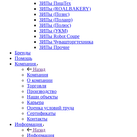
ЗИПы ПищТех
ЗИПы (ROALBAKERY)
ЗИПы (Позис)
ЗИПы (Полаир)
ЗИПы (Полюс)
ЗИПы (УКМ)
ЗИПы Robot Coupe
ЗИПы Чувашторгтехника
ЗИПы Прочие
Бренды
Помощь
Компания
Назад
Компания
О компании
Торговля
Производство
Наши объекты
Карьера
Оценка условий труда
Сертификаты
Контакты
Информация
Назад
Информация