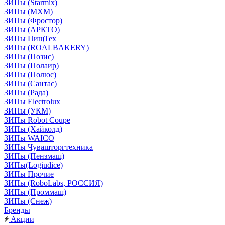
ЗИПы (Starmix)
ЗИПы (МХМ)
ЗИПы (Фростор)
ЗИПы (АРКТО)
ЗИПы ПищТех
ЗИПы (ROALBAKERY)
ЗИПы (Позис)
ЗИПы (Полаир)
ЗИПы (Полюс)
ЗИПы (Сантас)
ЗИПы (Рада)
ЗИПы Electrolux
ЗИПы (УКМ)
ЗИПы Robot Coupe
ЗИПы (Хайколд)
ЗИПы WAICO
ЗИПы Чувашторгтехника
ЗИПы (Пензмаш)
ЗИПы(Logiudice)
ЗИПы Прочие
ЗИПы (RoboLabs, РОССИЯ)
ЗИПы (Проммаш)
ЗИПы (Снеж)
Бренды
Акции