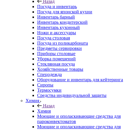
Назад
Посуда и инвентарь
Посуда для японской кухни
Инвентарь барный
Инвентарь кондитерский
Инвентарь кухонный
Ножи и аксессуары
Посуда столовая
Посуда из поликарбоната
Предметы сервировки
Приборы столовые
Уборка помещений
Стеклянная посуда
Хозяйственные товары
Спецодежда
Оборудование и инвентарь для кейтеринга
Сиропы
Термосумки
Средства индивидуальной защиты
Химия
Назад
Химия
Моющие и ополаскивающие средства для
пароконвектоматов
Моющие и ополаскивающие средства для