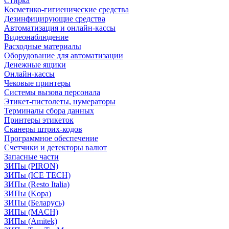
Стирка
Косметико-гигиенические средства
Дезинфицирующие средства
Автоматизация и онлайн-кассы
Видеонаблюдение
Расходные материалы
Оборудование для автоматизации
Денежные ящики
Онлайн-кассы
Чековые принтеры
Системы вызова персонала
Этикет-пистолеты, нумераторы
Терминалы сбора данных
Принтеры этикеток
Сканеры штрих-кодов
Программное обеспечение
Счетчики и детекторы валют
Запасные части
ЗИПы (PIRON)
ЗИПы (ICE TECH)
ЗИПы (Resto Italia)
ЗИПы (Kopa)
ЗИПы (Беларусь)
ЗИПы (MACH)
ЗИПы (Amitek)