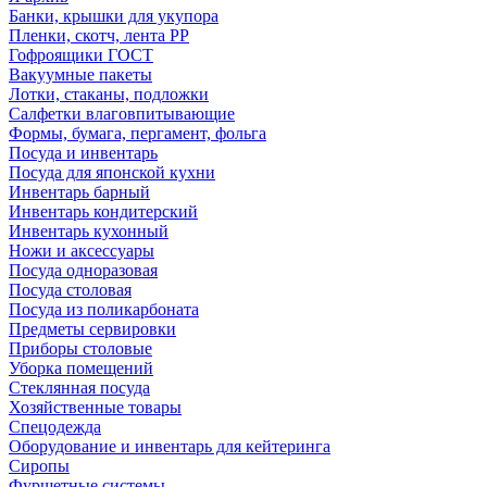
Банки, крышки для укупора
Пленки, скотч, лента РР
Гофроящики ГОСТ
Вакуумные пакеты
Лотки, стаканы, подложки
Салфетки влаговпитывающие
Формы, бумага, пергамент, фольга
Посуда и инвентарь
Посуда для японской кухни
Инвентарь барный
Инвентарь кондитерский
Инвентарь кухонный
Ножи и аксессуары
Посуда одноразовая
Посуда столовая
Посуда из поликарбоната
Предметы сервировки
Приборы столовые
Уборка помещений
Стеклянная посуда
Хозяйственные товары
Спецодежда
Оборудование и инвентарь для кейтеринга
Сиропы
Фуршетные системы