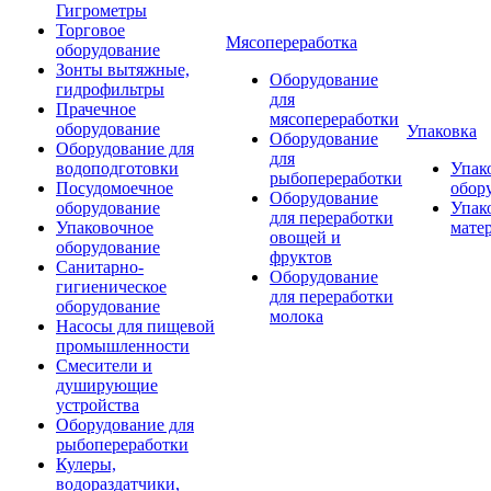
Гигрометры
Торговое
Мясопереработка
оборудование
Зонты вытяжные,
Оборудование
гидрофильтры
для
Прачечное
мясопереработки
оборудование
Упаковка
Оборудование
Оборудование для
для
водоподготовки
Упак
рыбопереработки
Посудомоечное
обор
Оборудование
оборудование
Упак
для переработки
Упаковочное
мате
овощей и
оборудование
фруктов
Санитарно-
Оборудование
гигиеническое
для переработки
оборудование
молока
Насосы для пищевой
промышленности
Смесители и
душирующие
устройства
Оборудование для
рыбопереработки
Кулеры,
водораздатчики,