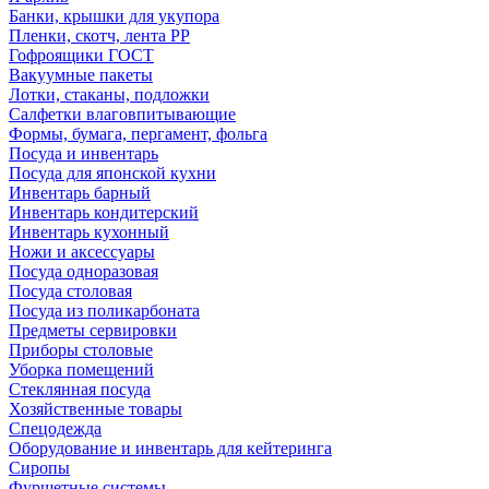
Банки, крышки для укупора
Пленки, скотч, лента РР
Гофроящики ГОСТ
Вакуумные пакеты
Лотки, стаканы, подложки
Салфетки влаговпитывающие
Формы, бумага, пергамент, фольга
Посуда и инвентарь
Посуда для японской кухни
Инвентарь барный
Инвентарь кондитерский
Инвентарь кухонный
Ножи и аксессуары
Посуда одноразовая
Посуда столовая
Посуда из поликарбоната
Предметы сервировки
Приборы столовые
Уборка помещений
Стеклянная посуда
Хозяйственные товары
Спецодежда
Оборудование и инвентарь для кейтеринга
Сиропы
Фуршетные системы