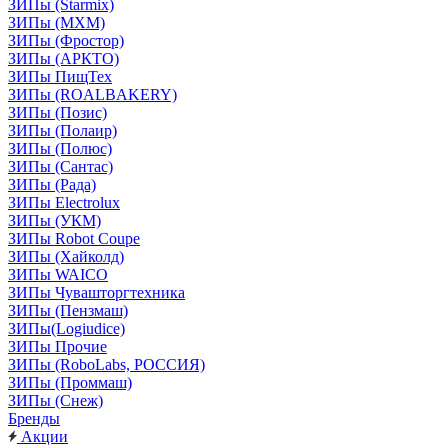
ЗИПы (Starmix)
ЗИПы (МХМ)
ЗИПы (Фростор)
ЗИПы (АРКТО)
ЗИПы ПищТех
ЗИПы (ROALBAKERY)
ЗИПы (Позис)
ЗИПы (Полаир)
ЗИПы (Полюс)
ЗИПы (Сантас)
ЗИПы (Рада)
ЗИПы Electrolux
ЗИПы (УКМ)
ЗИПы Robot Coupe
ЗИПы (Хайколд)
ЗИПы WAICO
ЗИПы Чувашторгтехника
ЗИПы (Пензмаш)
ЗИПы(Logiudice)
ЗИПы Прочие
ЗИПы (RoboLabs, РОССИЯ)
ЗИПы (Проммаш)
ЗИПы (Снеж)
Бренды
Акции