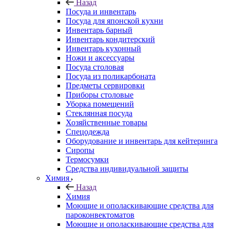
Назад
Посуда и инвентарь
Посуда для японской кухни
Инвентарь барный
Инвентарь кондитерский
Инвентарь кухонный
Ножи и аксессуары
Посуда столовая
Посуда из поликарбоната
Предметы сервировки
Приборы столовые
Уборка помещений
Стеклянная посуда
Хозяйственные товары
Спецодежда
Оборудование и инвентарь для кейтеринга
Сиропы
Термосумки
Средства индивидуальной защиты
Химия
Назад
Химия
Моющие и ополаскивающие средства для
пароконвектоматов
Моющие и ополаскивающие средства для