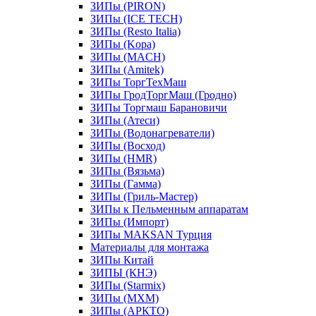
ЗИПы (PIRON)
ЗИПы (ICE TECH)
ЗИПы (Resto Italia)
ЗИПы (Kopa)
ЗИПы (MACH)
ЗИПы (Amitek)
ЗИПы ТоргТехМаш
ЗИПы ГродТоргМаш (Гродно)
ЗИПы Торгмаш Барановичи
ЗИПы (Атеси)
ЗИПы (Водонагреватели)
ЗИПы (Восход)
ЗИПы (HMR)
ЗИПы (Вязьма)
ЗИПы (Гамма)
ЗИПы (Гриль-Мастер)
ЗИПы к Пельменным аппаратам
ЗИПы (Импорт)
ЗИПы MAKSAN Турция
Материалы для монтажа
ЗИПы Китай
ЗИПЫ (КНЭ)
ЗИПы (Starmix)
ЗИПы (МХМ)
ЗИПы (АРКТО)