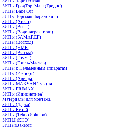
ЗИПы ТоргТехМаш
ЗИПы ГродТоргМаш (Гродно)
ЗИПы Bake Off
ЗИПы Торгмаш Барановичи
ЗИПы (Атеси)
ЗИПы (Весы)
ЗИПы (Водонагреватели)
ЗИПы (SAMAREF)
ЗИПы (Восход)
ЗИПы (HMR)
ЗИПы (Вязьма)
ЗИПы (Гамма)
ЗИПы (Гриль-Мастер)
ЗИПы к Пельменным аппаратам
ЗИПы (Импорт)
ЗИПы (Ариада)
ЗИПы MAKSAN Турция
ЗИПы PRIMAX
ЗИПы (Инициатива)
Материалы для монтажа
ЗИПы (Дарья)
ЗИПы Китай
ЗИПы (Tekno Solution)
ЗИПЫ (КНЭ)
ЗИПы(Bakeoff)