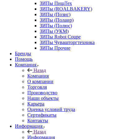
ЗИПы ПищТех
ЗИПы (ROALBAKERY)
ЗИПы (Позис)
ЗИПы (Полаир)
ЗИПы (Полюс)
ЗИПы (УКМ)
ЗИПы Robot Coupe
ЗИПы Чувашторгтехника
ЗИПы Прочие
Бренды
Помощь
Компания
Назад
Компания
О компании
Торговля
Производство
Наши объекты
Карьера
Оценка условий труда
Сертификаты
Контакты
Информация
Назад
Информация