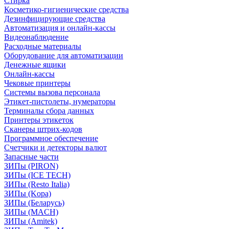
Стирка
Косметико-гигиенические средства
Дезинфицирующие средства
Автоматизация и онлайн-кассы
Видеонаблюдение
Расходные материалы
Оборудование для автоматизации
Денежные ящики
Онлайн-кассы
Чековые принтеры
Системы вызова персонала
Этикет-пистолеты, нумераторы
Терминалы сбора данных
Принтеры этикеток
Сканеры штрих-кодов
Программное обеспечение
Счетчики и детекторы валют
Запасные части
ЗИПы (PIRON)
ЗИПы (ICE TECH)
ЗИПы (Resto Italia)
ЗИПы (Kopa)
ЗИПы (Беларусь)
ЗИПы (MACH)
ЗИПы (Amitek)