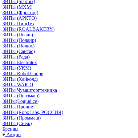
ЗИПы (Starmix)
ЗИПы (МХМ)
ЗИПы (Фростор)
ЗИПы (АРКТО)
ЗИПы ПищТех
ЗИПы (ROALBAKERY)
ЗИПы (Позис)
ЗИПы (Полаир)
ЗИПы (Полюс)
ЗИПы (Сантас)
ЗИПы (Рада)
ЗИПы Electrolux
ЗИПы (УКМ)
ЗИПы Robot Coupe
ЗИПы (Хайколд)
ЗИПы WAICO
ЗИПы Чувашторгтехника
ЗИПы (Пензмаш)
ЗИПы(Logiudice)
ЗИПы Прочие
ЗИПы (RoboLabs, РОССИЯ)
ЗИПы (Проммаш)
ЗИПы (Снеж)
Бренды
Акции