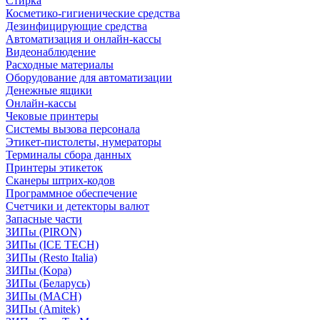
Стирка
Косметико-гигиенические средства
Дезинфицирующие средства
Автоматизация и онлайн-кассы
Видеонаблюдение
Расходные материалы
Оборудование для автоматизации
Денежные ящики
Онлайн-кассы
Чековые принтеры
Системы вызова персонала
Этикет-пистолеты, нумераторы
Терминалы сбора данных
Принтеры этикеток
Сканеры штрих-кодов
Программное обеспечение
Счетчики и детекторы валют
Запасные части
ЗИПы (PIRON)
ЗИПы (ICE TECH)
ЗИПы (Resto Italia)
ЗИПы (Kopa)
ЗИПы (Беларусь)
ЗИПы (MACH)
ЗИПы (Amitek)