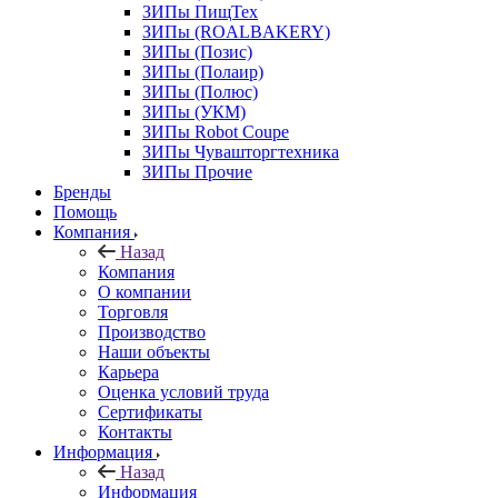
ЗИПы ПищТех
ЗИПы (ROALBAKERY)
ЗИПы (Позис)
ЗИПы (Полаир)
ЗИПы (Полюс)
ЗИПы (УКМ)
ЗИПы Robot Coupe
ЗИПы Чувашторгтехника
ЗИПы Прочие
Бренды
Помощь
Компания
Назад
Компания
О компании
Торговля
Производство
Наши объекты
Карьера
Оценка условий труда
Сертификаты
Контакты
Информация
Назад
Информация