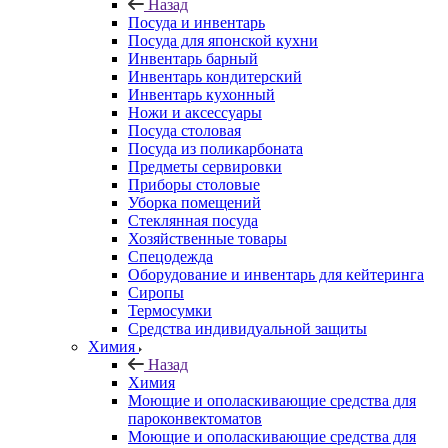
Назад
Посуда и инвентарь
Посуда для японской кухни
Инвентарь барный
Инвентарь кондитерский
Инвентарь кухонный
Ножи и аксессуары
Посуда столовая
Посуда из поликарбоната
Предметы сервировки
Приборы столовые
Уборка помещений
Стеклянная посуда
Хозяйственные товары
Спецодежда
Оборудование и инвентарь для кейтеринга
Сиропы
Термосумки
Средства индивидуальной защиты
Химия
Назад
Химия
Моющие и ополаскивающие средства для
пароконвектоматов
Моющие и ополаскивающие средства для