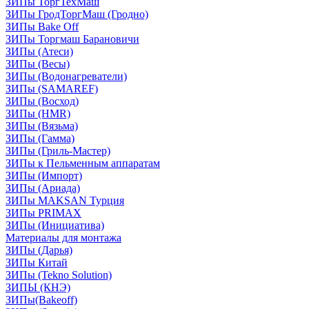
ЗИПы ТоргТехМаш
ЗИПы ГродТоргМаш (Гродно)
ЗИПы Bake Off
ЗИПы Торгмаш Барановичи
ЗИПы (Атеси)
ЗИПы (Весы)
ЗИПы (Водонагреватели)
ЗИПы (SAMAREF)
ЗИПы (Восход)
ЗИПы (HMR)
ЗИПы (Вязьма)
ЗИПы (Гамма)
ЗИПы (Гриль-Мастер)
ЗИПы к Пельменным аппаратам
ЗИПы (Импорт)
ЗИПы (Ариада)
ЗИПы MAKSAN Турция
ЗИПы PRIMAX
ЗИПы (Инициатива)
Материалы для монтажа
ЗИПы (Дарья)
ЗИПы Китай
ЗИПы (Tekno Solution)
ЗИПЫ (КНЭ)
ЗИПы(Bakeoff)