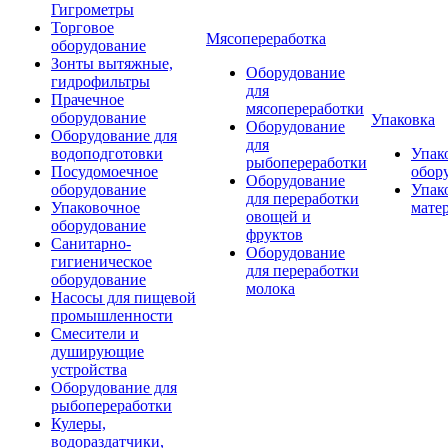
Гигрометры
Торговое
Мясопереработка
оборудование
Зонты вытяжные,
Оборудование
гидрофильтры
для
Прачечное
мясопереработки
оборудование
Упаковка
Оборудование
Оборудование для
для
водоподготовки
Упак
рыбопереработки
Посудомоечное
обор
Оборудование
оборудование
Упак
для переработки
Упаковочное
мате
овощей и
оборудование
фруктов
Санитарно-
Оборудование
гигиеническое
для переработки
оборудование
молока
Насосы для пищевой
промышленности
Смесители и
душирующие
устройства
Оборудование для
рыбопереработки
Кулеры,
водораздатчики,