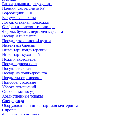
Банки, крышки для укупора
Пленки, скотч, лента РР
Гофроящики ГОСТ
Вакуумные пакеты
Лотки, стаканы, подложки
Салфетки влаговпитывающие
Формы, бумага, пергамент, фольга
Посуда и инвентарь
Посуда для японской кухни
Инвентарь барный
Инвентарь кондитерский
Инвентарь кухонный
Ножи и аксессуары
Посуда одноразовая
Посуда столовая
Посуда из поликарбоната
Предметы сервировки
Приборы столовые
Уборка помещений
Стеклянная посуда
Хозяйственные товары
Спецодежда
Оборудование и инвентарь для кейтеринга
Сиропы
Фуршетные системы