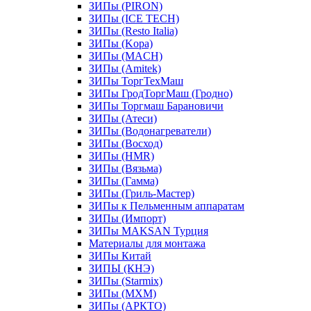
ЗИПы (PIRON)
ЗИПы (ICE TECH)
ЗИПы (Resto Italia)
ЗИПы (Kopa)
ЗИПы (MACH)
ЗИПы (Amitek)
ЗИПы ТоргТехМаш
ЗИПы ГродТоргМаш (Гродно)
ЗИПы Торгмаш Барановичи
ЗИПы (Атеси)
ЗИПы (Водонагреватели)
ЗИПы (Восход)
ЗИПы (HMR)
ЗИПы (Вязьма)
ЗИПы (Гамма)
ЗИПы (Гриль-Мастер)
ЗИПы к Пельменным аппаратам
ЗИПы (Импорт)
ЗИПы MAKSAN Турция
Материалы для монтажа
ЗИПы Китай
ЗИПЫ (КНЭ)
ЗИПы (Starmix)
ЗИПы (МХМ)
ЗИПы (АРКТО)