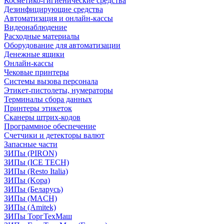
Косметико-гигиенические средства
Дезинфицирующие средства
Автоматизация и онлайн-кассы
Видеонаблюдение
Расходные материалы
Оборудование для автоматизации
Денежные ящики
Онлайн-кассы
Чековые принтеры
Системы вызова персонала
Этикет-пистолеты, нумераторы
Терминалы сбора данных
Принтеры этикеток
Сканеры штрих-кодов
Программное обеспечение
Счетчики и детекторы валют
Запасные части
ЗИПы (PIRON)
ЗИПы (ICE TECH)
ЗИПы (Resto Italia)
ЗИПы (Kopa)
ЗИПы (Беларусь)
ЗИПы (MACH)
ЗИПы (Amitek)
ЗИПы ТоргТехМаш