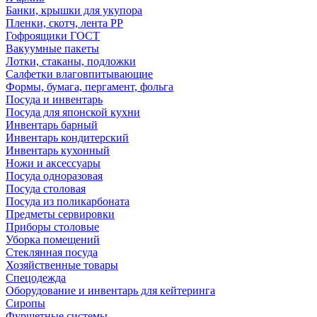
Банки, крышки для укупора
Пленки, скотч, лента РР
Гофроящики ГОСТ
Вакуумные пакеты
Лотки, стаканы, подложки
Салфетки влаговпитывающие
Формы, бумага, пергамент, фольга
Посуда и инвентарь
Посуда для японской кухни
Инвентарь барный
Инвентарь кондитерский
Инвентарь кухонный
Ножи и аксессуары
Посуда одноразовая
Посуда столовая
Посуда из поликарбоната
Предметы сервировки
Приборы столовые
Уборка помещений
Стеклянная посуда
Хозяйственные товары
Спецодежда
Оборудование и инвентарь для кейтеринга
Сиропы
Фуршетные системы