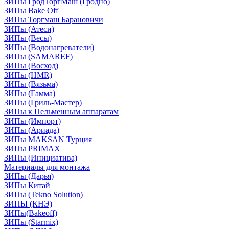
ЗИПы ГродТоргМаш (Гродно)
ЗИПы Bake Off
ЗИПы Торгмаш Барановичи
ЗИПы (Атеси)
ЗИПы (Весы)
ЗИПы (Водонагреватели)
ЗИПы (SAMAREF)
ЗИПы (Восход)
ЗИПы (HMR)
ЗИПы (Вязьма)
ЗИПы (Гамма)
ЗИПы (Гриль-Мастер)
ЗИПы к Пельменным аппаратам
ЗИПы (Импорт)
ЗИПы (Ариада)
ЗИПы MAKSAN Турция
ЗИПы PRIMAX
ЗИПы (Инициатива)
Материалы для монтажа
ЗИПы (Дарья)
ЗИПы Китай
ЗИПы (Tekno Solution)
ЗИПЫ (КНЭ)
ЗИПы(Bakeoff)
ЗИПы (Starmix)