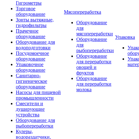
Гигрометры
Торговое
Мясопереработка
оборудование
Зонты вытяжные,
Оборудование
гидрофильтры
для
Прачечное
мясопереработки
оборудование
Упаковка
Оборудование
Оборудование для
для
водоподготовки
Упак
рыбопереработки
Посудомоечное
обор
Оборудование
оборудование
Упак
для переработки
Упаковочное
мате
овощей и
оборудование
фруктов
Санитарно-
Оборудование
гигиеническое
для переработки
оборудование
молока
Насосы для пищевой
промышленности
Смесители и
душирующие
устройства
Оборудование для
рыбопереработки
Кулеры,
водораздатчики,