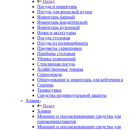
Назад
Посуда и инвентарь
Посуда для японской кухни
Инвентарь барный
Инвентарь кондитерский
Инвентарь кухонный
Ножи и аксессуары
Посуда столовая
Посуда из поликарбоната
Предметы сервировки
Приборы столовые
Уборка помещений
Стеклянная посуда
Хозяйственные товары
Спецодежда
Оборудование и инвентарь для кейтеринга
Сиропы
Термосумки
Средства индивидуальной защиты
Химия
Назад
Химия
Моющие и ополаскивающие средства для
пароконвектоматов
Моющие и ополаскивающие средства для