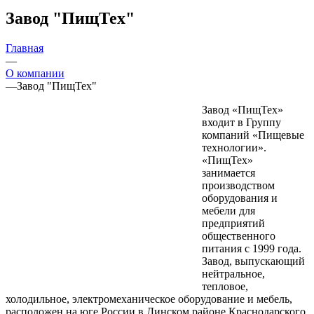
Завод "ПищТех"
Главная
—
О компании
—
Завод "ПищТех"
Завод «ПищТех»
входит в Группу
компаний «Пищевые
технологии».
«ПищТех»
занимается
производством
оборудования и
мебели для
предприятий
общественного
питания с 1999 года.
Завод, выпускающий
нейтральное,
тепловое,
холодильное, электромеханическое оборудование и мебель,
расположен на юге России в Динском районе Краснодарского