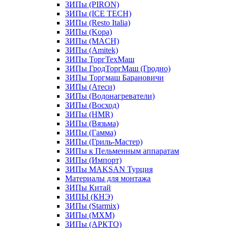
ЗИПы (PIRON)
ЗИПы (ICE TECH)
ЗИПы (Resto Italia)
ЗИПы (Kopa)
ЗИПы (MACH)
ЗИПы (Amitek)
ЗИПы ТоргТехМаш
ЗИПы ГродТоргМаш (Гродно)
ЗИПы Торгмаш Барановичи
ЗИПы (Атеси)
ЗИПы (Водонагреватели)
ЗИПы (Восход)
ЗИПы (HMR)
ЗИПы (Вязьма)
ЗИПы (Гамма)
ЗИПы (Гриль-Мастер)
ЗИПы к Пельменным аппаратам
ЗИПы (Импорт)
ЗИПы MAKSAN Турция
Материалы для монтажа
ЗИПы Китай
ЗИПЫ (КНЭ)
ЗИПы (Starmix)
ЗИПы (МХМ)
ЗИПы (АРКТО)