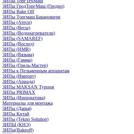
ЗИПы ТоргТехМаш
ЗИПы ГродТоргМаш (Гродно)
ЗИПы Bake Off
ЗИПы Торгмаш Барановичи
ЗИПы (Атеси)
ЗИПы (Весы)
ЗИПы (Водонагреватели)
ЗИПы (SAMAREF)
ЗИПы (Восход)
ЗИПы (HMR)
ЗИПы (Вязьма)
ЗИПы (Гамма)
ЗИПы (Гриль-Мастер)
ЗИПы к Пельменным аппаратам
ЗИПы (Импорт)
ЗИПы (Ариада)
ЗИПы MAKSAN Турция
ЗИПы PRIMAX
ЗИПы (Инициатива)
Материалы для монтажа
ЗИПы (Дарья)
ЗИПы Китай
ЗИПы (Tekno Solution)
ЗИПЫ (КНЭ)
ЗИПы(Bakeoff)