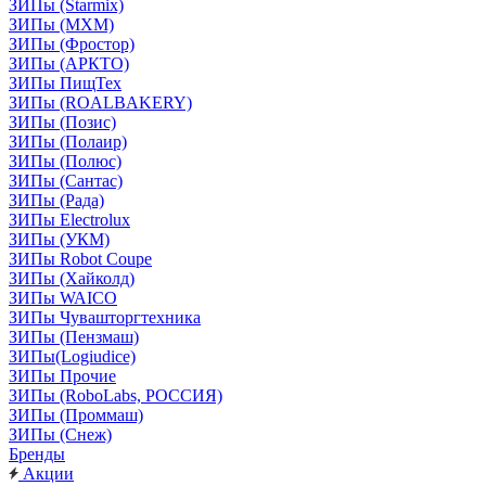
ЗИПы (Starmix)
ЗИПы (МХМ)
ЗИПы (Фростор)
ЗИПы (АРКТО)
ЗИПы ПищТех
ЗИПы (ROALBAKERY)
ЗИПы (Позис)
ЗИПы (Полаир)
ЗИПы (Полюс)
ЗИПы (Сантас)
ЗИПы (Рада)
ЗИПы Electrolux
ЗИПы (УКМ)
ЗИПы Robot Coupe
ЗИПы (Хайколд)
ЗИПы WAICO
ЗИПы Чувашторгтехника
ЗИПы (Пензмаш)
ЗИПы(Logiudice)
ЗИПы Прочие
ЗИПы (RoboLabs, РОССИЯ)
ЗИПы (Проммаш)
ЗИПы (Снеж)
Бренды
Акции