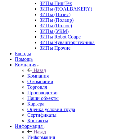
ЗИПы ПищТех
ЗИПы (ROALBAKERY)
ЗИПы (Позис)
ЗИПы (Полаир)
ЗИПы (Полюс)
ЗИПы (УКМ)
ЗИПы Robot Coupe
ЗИПы Чувашторгтехника
ЗИПы Прочие
Бренды
Помощь
Компания
Назад
Компания
О компании
Торговля
Производство
Наши объекты
Карьера
Оценка условий труда
Сертификаты
Контакты
Информация
Назад
Информация