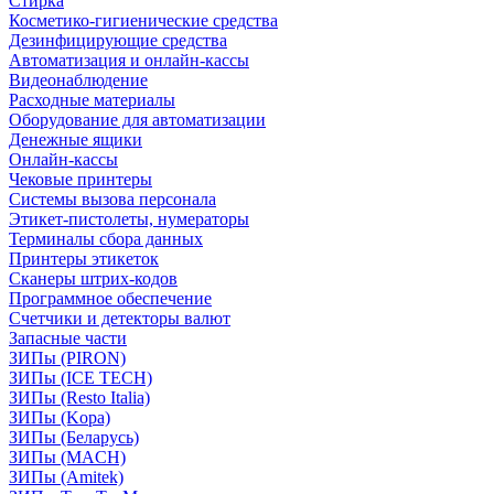
Стирка
Косметико-гигиенические средства
Дезинфицирующие средства
Автоматизация и онлайн-кассы
Видеонаблюдение
Расходные материалы
Оборудование для автоматизации
Денежные ящики
Онлайн-кассы
Чековые принтеры
Системы вызова персонала
Этикет-пистолеты, нумераторы
Терминалы сбора данных
Принтеры этикеток
Сканеры штрих-кодов
Программное обеспечение
Счетчики и детекторы валют
Запасные части
ЗИПы (PIRON)
ЗИПы (ICE TECH)
ЗИПы (Resto Italia)
ЗИПы (Kopa)
ЗИПы (Беларусь)
ЗИПы (MACH)
ЗИПы (Amitek)