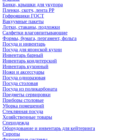
Банки, крышки для укупора
Пленки, скотч, лента РР
Гофроящики ГОСТ
Вакуумные пакеты
Лотки, стаканы, подложки
Салфетки влаговпитывающие
Формы, бумага, пергамент, фольга
Посуда и инвентарь
Посуда для японской кухни
Инвентарь барный
Инвентарь кондитерский
Инвентарь кухонный
Ножи и аксессуары
Посуда одноразовая
Посуда столовая
Посуда из поликарбоната
Предметы сервировки
Приборы столовые
Уборка помещений
Стеклянная посуда
Хозяйственные товары
Спецодежда
Оборудование и инвентарь для кейтеринга
Сиропы
Фуршетные системы