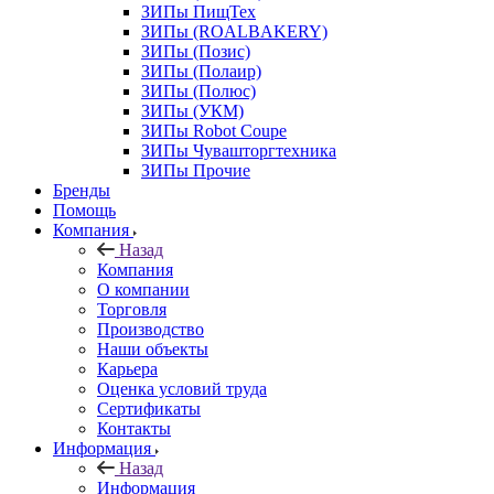
ЗИПы ПищТех
ЗИПы (ROALBAKERY)
ЗИПы (Позис)
ЗИПы (Полаир)
ЗИПы (Полюс)
ЗИПы (УКМ)
ЗИПы Robot Coupe
ЗИПы Чувашторгтехника
ЗИПы Прочие
Бренды
Помощь
Компания
Назад
Компания
О компании
Торговля
Производство
Наши объекты
Карьера
Оценка условий труда
Сертификаты
Контакты
Информация
Назад
Информация