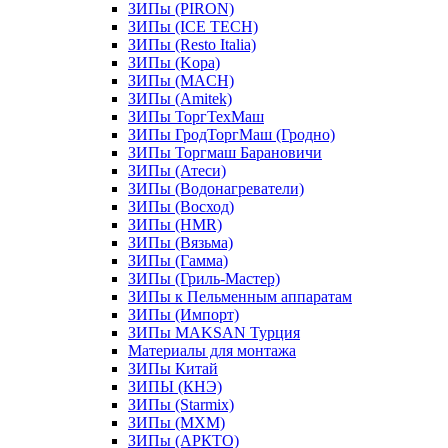
ЗИПы (PIRON)
ЗИПы (ICE TECH)
ЗИПы (Resto Italia)
ЗИПы (Kopa)
ЗИПы (MACH)
ЗИПы (Amitek)
ЗИПы ТоргТехМаш
ЗИПы ГродТоргМаш (Гродно)
ЗИПы Торгмаш Барановичи
ЗИПы (Атеси)
ЗИПы (Водонагреватели)
ЗИПы (Восход)
ЗИПы (HMR)
ЗИПы (Вязьма)
ЗИПы (Гамма)
ЗИПы (Гриль-Мастер)
ЗИПы к Пельменным аппаратам
ЗИПы (Импорт)
ЗИПы MAKSAN Турция
Материалы для монтажа
ЗИПы Китай
ЗИПЫ (КНЭ)
ЗИПы (Starmix)
ЗИПы (МХМ)
ЗИПы (АРКТО)