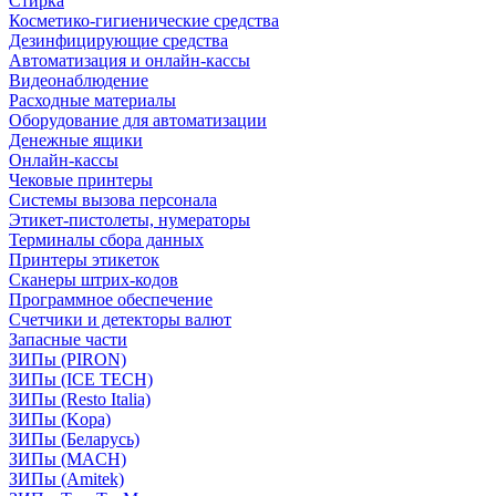
Стирка
Косметико-гигиенические средства
Дезинфицирующие средства
Автоматизация и онлайн-кассы
Видеонаблюдение
Расходные материалы
Оборудование для автоматизации
Денежные ящики
Онлайн-кассы
Чековые принтеры
Системы вызова персонала
Этикет-пистолеты, нумераторы
Терминалы сбора данных
Принтеры этикеток
Сканеры штрих-кодов
Программное обеспечение
Счетчики и детекторы валют
Запасные части
ЗИПы (PIRON)
ЗИПы (ICE TECH)
ЗИПы (Resto Italia)
ЗИПы (Kopa)
ЗИПы (Беларусь)
ЗИПы (MACH)
ЗИПы (Amitek)