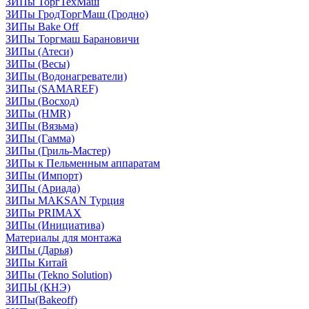
ЗИПы ТоргТехМаш
ЗИПы ГродТоргМаш (Гродно)
ЗИПы Bake Off
ЗИПы Торгмаш Барановичи
ЗИПы (Атеси)
ЗИПы (Весы)
ЗИПы (Водонагреватели)
ЗИПы (SAMAREF)
ЗИПы (Восход)
ЗИПы (HMR)
ЗИПы (Вязьма)
ЗИПы (Гамма)
ЗИПы (Гриль-Мастер)
ЗИПы к Пельменным аппаратам
ЗИПы (Импорт)
ЗИПы (Ариада)
ЗИПы MAKSAN Турция
ЗИПы PRIMAX
ЗИПы (Инициатива)
Материалы для монтажа
ЗИПы (Дарья)
ЗИПы Китай
ЗИПы (Tekno Solution)
ЗИПЫ (КНЭ)
ЗИПы(Bakeoff)