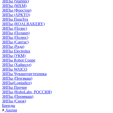
ЗИПы (Starmix)
ЗИПы (МХМ)
ЗИПы (Фростор)
ЗИПы (АРКТО)
ЗИПы ПищТех
ЗИПы (ROALBAKERY)
ЗИПы (Позис)
ЗИПы (Полаир)
ЗИПы (Полюс)
ЗИПы (Сантас)
ЗИПы (Рада)
ЗИПы Electrolux
ЗИПы (УКМ)
ЗИПы Robot Coupe
ЗИПы (Хайколд)
ЗИПы WAICO
ЗИПы Чувашторгтехника
ЗИПы (Пензмаш)
ЗИПы(Logiudice)
ЗИПы Прочие
ЗИПы (RoboLabs, РОССИЯ)
ЗИПы (Проммаш)
ЗИПы (Снеж)
Бренды
Акции