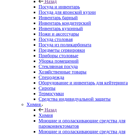
Назад
Посуда и инвентарь
Посуда для японской кухни
Инвентарь барный
Инвентарь кондитерский
Инвентарь кухонный
Ножи и аксессуары
Посуда столовая
Посуда из поликарбоната
Предметы сервировки
Приборы столовые
Уборка помещений
Стеклянная посуда
Хозяйственные товары
Спецодежда
Оборудование и инвентарь для кейтеринга
Сиропы
Термосумки
Средства индивидуальной защиты
Химия
Назад
Химия
Моющие и ополаскивающие средства для
пароконвектоматов
Моющие и ополаскивающие средства для