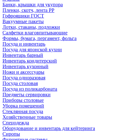
Банки, крышки для укупора
Пленки, скотч, лента РР
Гофроящики ГОСТ
Вакуумные пакеты
Лотки, стаканы, подложки
Салфетки влаговпитывающие
Формы, бумага, пергамент, фольга
Посуда и инвентарь
Посуда для японской кухни
Инвентарь барный
Инвентарь кондитерский
Инвентарь кухонный
Ножи и аксессуары
Посуда одноразовая
Посуда столовая
Посуда из поликарбоната
Предметы сервировки
Приборы столовые
Уборка помещений
Стеклянная посуда
Хозяйственные товары
Спецодежда
Оборудование и инвентарь для кейтеринга
Сиропы
Фуршетные системы