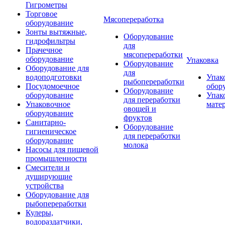
Гигрометры
Торговое
Мясопереработка
оборудование
Зонты вытяжные,
Оборудование
гидрофильтры
для
Прачечное
мясопереработки
оборудование
Упаковка
Оборудование
Оборудование для
для
водоподготовки
Упак
рыбопереработки
Посудомоечное
обор
Оборудование
оборудование
Упак
для переработки
Упаковочное
мате
овощей и
оборудование
фруктов
Санитарно-
Оборудование
гигиеническое
для переработки
оборудование
молока
Насосы для пищевой
промышленности
Смесители и
душирующие
устройства
Оборудование для
рыбопереработки
Кулеры,
водораздатчики,