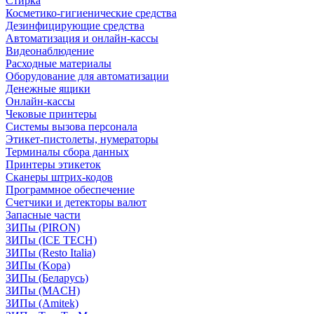
Стирка
Косметико-гигиенические средства
Дезинфицирующие средства
Автоматизация и онлайн-кассы
Видеонаблюдение
Расходные материалы
Оборудование для автоматизации
Денежные ящики
Онлайн-кассы
Чековые принтеры
Системы вызова персонала
Этикет-пистолеты, нумераторы
Терминалы сбора данных
Принтеры этикеток
Сканеры штрих-кодов
Программное обеспечение
Счетчики и детекторы валют
Запасные части
ЗИПы (PIRON)
ЗИПы (ICE TECH)
ЗИПы (Resto Italia)
ЗИПы (Kopa)
ЗИПы (Беларусь)
ЗИПы (MACH)
ЗИПы (Amitek)