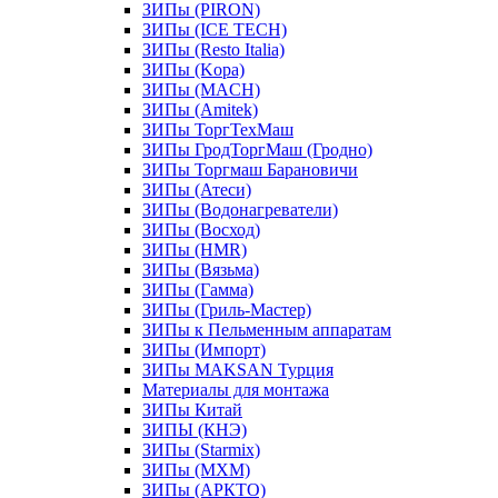
ЗИПы (PIRON)
ЗИПы (ICE TECH)
ЗИПы (Resto Italia)
ЗИПы (Kopa)
ЗИПы (MACH)
ЗИПы (Amitek)
ЗИПы ТоргТехМаш
ЗИПы ГродТоргМаш (Гродно)
ЗИПы Торгмаш Барановичи
ЗИПы (Атеси)
ЗИПы (Водонагреватели)
ЗИПы (Восход)
ЗИПы (HMR)
ЗИПы (Вязьма)
ЗИПы (Гамма)
ЗИПы (Гриль-Мастер)
ЗИПы к Пельменным аппаратам
ЗИПы (Импорт)
ЗИПы MAKSAN Турция
Материалы для монтажа
ЗИПы Китай
ЗИПЫ (КНЭ)
ЗИПы (Starmix)
ЗИПы (МХМ)
ЗИПы (АРКТО)