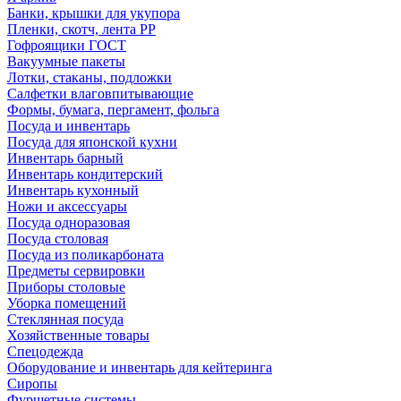
Банки, крышки для укупора
Пленки, скотч, лента РР
Гофроящики ГОСТ
Вакуумные пакеты
Лотки, стаканы, подложки
Салфетки влаговпитывающие
Формы, бумага, пергамент, фольга
Посуда и инвентарь
Посуда для японской кухни
Инвентарь барный
Инвентарь кондитерский
Инвентарь кухонный
Ножи и аксессуары
Посуда одноразовая
Посуда столовая
Посуда из поликарбоната
Предметы сервировки
Приборы столовые
Уборка помещений
Стеклянная посуда
Хозяйственные товары
Спецодежда
Оборудование и инвентарь для кейтеринга
Сиропы
Фуршетные системы