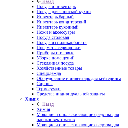
Назад
Посуда и инвентарь
Посуда для японской кухни
Инвентарь барный
Инвентарь кондитерский
Инвентарь кухонный
Ножи и аксессуары
Посуда столовая
Посуда из поликарбоната
Предметы сервировки
Приборы столовые
Уборка помещений
Стеклянная посуда
Хозяйственные товары
Спецодежда
Оборудование и инвентарь для кейтеринга
Сиропы
Термосумки
Средства индивидуальной защиты
Химия
Назад
Химия
Моющие и ополаскивающие средства для
пароконвектоматов
Моющие и ополаскивающие средства для