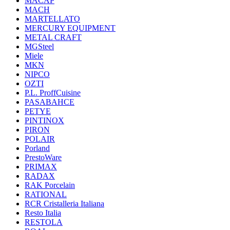
MACAP
MACH
MARTELLATO
MERCURY EQUIPMENT
METAL CRAFT
MGSteel
Miele
MKN
NIPCO
OZTI
P.L. ProffСuisine
PASABAHCE
PETYE
PINTINOX
PIRON
POLAIR
Porland
PrestoWare
PRIMAX
RADAX
RAK Porcelain
RATIONAL
RCR Cristalleria Italiana
Resto Italia
RESTOLA