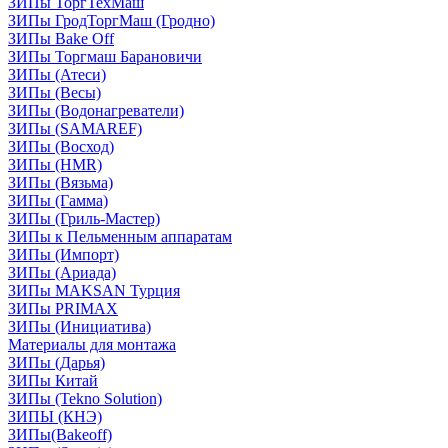
ЗИПы ТоргТехМаш
ЗИПы ГродТоргМаш (Гродно)
ЗИПы Bake Off
ЗИПы Торгмаш Барановичи
ЗИПы (Атеси)
ЗИПы (Весы)
ЗИПы (Водонагреватели)
ЗИПы (SAMAREF)
ЗИПы (Восход)
ЗИПы (HMR)
ЗИПы (Вязьма)
ЗИПы (Гамма)
ЗИПы (Гриль-Мастер)
ЗИПы к Пельменным аппаратам
ЗИПы (Импорт)
ЗИПы (Ариада)
ЗИПы MAKSAN Турция
ЗИПы PRIMAX
ЗИПы (Инициатива)
Материалы для монтажа
ЗИПы (Дарья)
ЗИПы Китай
ЗИПы (Tekno Solution)
ЗИПЫ (КНЭ)
ЗИПы(Bakeoff)