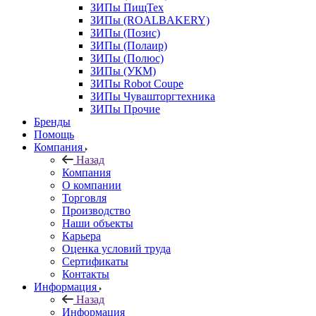
ЗИПы ПищТех
ЗИПы (ROALBAKERY)
ЗИПы (Позис)
ЗИПы (Полаир)
ЗИПы (Полюс)
ЗИПы (УКМ)
ЗИПы Robot Coupe
ЗИПы Чувашторгтехника
ЗИПы Прочие
Бренды
Помощь
Компания
Назад
Компания
О компании
Торговля
Производство
Наши объекты
Карьера
Оценка условий труда
Сертификаты
Контакты
Информация
Назад
Информация