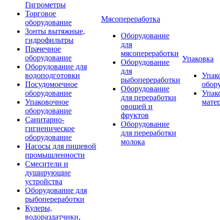
Гигрометры
Торговое
Мясопереработка
оборудование
Зонты вытяжные,
Оборудование
гидрофильтры
для
Прачечное
мясопереработки
оборудование
Упаковка
Оборудование
Оборудование для
для
водоподготовки
Упак
рыбопереработки
Посудомоечное
обор
Оборудование
оборудование
Упак
для переработки
Упаковочное
мате
овощей и
оборудование
фруктов
Санитарно-
Оборудование
гигиеническое
для переработки
оборудование
молока
Насосы для пищевой
промышленности
Смесители и
душирующие
устройства
Оборудование для
рыбопереработки
Кулеры,
водораздатчики,