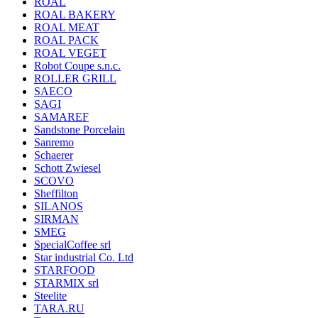
ROAL
ROAL BAKERY
ROAL MEAT
ROAL PACK
ROAL VEGET
Robot Coupe s.n.c.
ROLLER GRILL
SAECO
SAGI
SAMAREF
Sandstone Porcelain
Sanremo
Schaerer
Schott Zwiesel
SCOVO
Sheffilton
SILANOS
SIRMAN
SMEG
SpecialCoffee srl
Star industrial Co. Ltd
STARFOOD
STARMIX srl
Steelite
TARA.RU