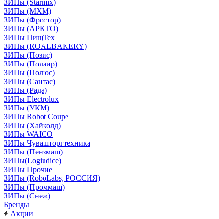
ЗИПы (Starmix)
ЗИПы (МХМ)
ЗИПы (Фростор)
ЗИПы (АРКТО)
ЗИПы ПищТех
ЗИПы (ROALBAKERY)
ЗИПы (Позис)
ЗИПы (Полаир)
ЗИПы (Полюс)
ЗИПы (Сантас)
ЗИПы (Рада)
ЗИПы Electrolux
ЗИПы (УКМ)
ЗИПы Robot Coupe
ЗИПы (Хайколд)
ЗИПы WAICO
ЗИПы Чувашторгтехника
ЗИПы (Пензмаш)
ЗИПы(Logiudice)
ЗИПы Прочие
ЗИПы (RoboLabs, РОССИЯ)
ЗИПы (Проммаш)
ЗИПы (Снеж)
Бренды
Акции