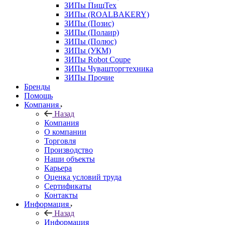
ЗИПы ПищТех
ЗИПы (ROALBAKERY)
ЗИПы (Позис)
ЗИПы (Полаир)
ЗИПы (Полюс)
ЗИПы (УКМ)
ЗИПы Robot Coupe
ЗИПы Чувашторгтехника
ЗИПы Прочие
Бренды
Помощь
Компания
Назад
Компания
О компании
Торговля
Производство
Наши объекты
Карьера
Оценка условий труда
Сертификаты
Контакты
Информация
Назад
Информация