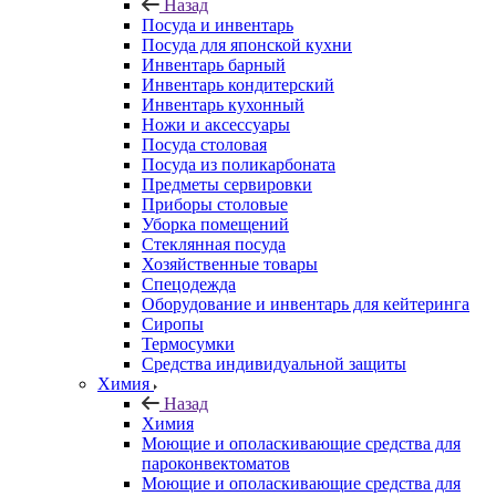
Назад
Посуда и инвентарь
Посуда для японской кухни
Инвентарь барный
Инвентарь кондитерский
Инвентарь кухонный
Ножи и аксессуары
Посуда столовая
Посуда из поликарбоната
Предметы сервировки
Приборы столовые
Уборка помещений
Стеклянная посуда
Хозяйственные товары
Спецодежда
Оборудование и инвентарь для кейтеринга
Сиропы
Термосумки
Средства индивидуальной защиты
Химия
Назад
Химия
Моющие и ополаскивающие средства для
пароконвектоматов
Моющие и ополаскивающие средства для