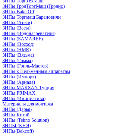
ЗИПы ТоргТехМаш
ЗИПы ГродТоргМаш (Гродно)
ЗИПы Bake Off
ЗИПы Торгмаш Барановичи
ЗИПы (Атеси)
ЗИПы (Весы)
ЗИПы (Водонагреватели)
ЗИПы (SAMAREF)
ЗИПы (Восход)
ЗИПы (HMR)
ЗИПы (Вязьма)
ЗИПы (Гамма)
ЗИПы (Гриль-Мастер)
ЗИПы к Пельменным аппаратам
ЗИПы (Импорт)
ЗИПы (Ариада)
ЗИПы MAKSAN Турция
ЗИПы PRIMAX
ЗИПы (Инициатива)
Материалы для монтажа
ЗИПы (Дарья)
ЗИПы Китай
ЗИПы (Tekno Solution)
ЗИПЫ (КНЭ)
ЗИПы(Bakeoff)