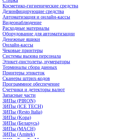
Стирка
Косметико-гигиенические средства
Дезинфицирующие средства
Автоматизация и онлайн-кассы
Видеонаблюдение
Расходные материалы
Оборудование для автоматизации
Денежные ящики
Онлайн-кассы
Чековые принтеры
Системы вызова персонала
Этикет-пистолеты, нумераторы
Терминалы сбора данных
Принтеры этикеток
Сканеры штрих-кодов
Программное обеспечение
Счетчики и детекторы валют
Запасные части
ЗИПы (PIRON)
ЗИПы (ICE TECH)
ЗИПы (Resto Italia)
ЗИПы (Kopa)
ЗИПы (Беларусь)
ЗИПы (MACH)
ЗИПы (Amitek)