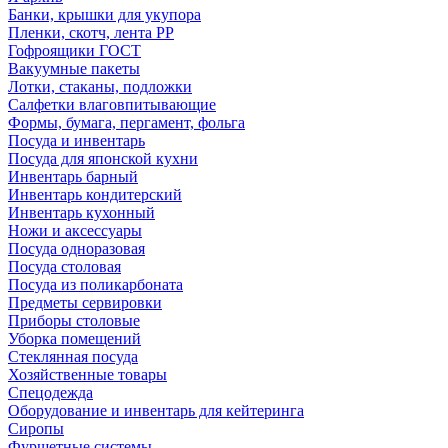
Банки, крышки для укупора
Пленки, скотч, лента РР
Гофроящики ГОСТ
Вакуумные пакеты
Лотки, стаканы, подложки
Салфетки влаговпитывающие
Формы, бумага, пергамент, фольга
Посуда и инвентарь
Посуда для японской кухни
Инвентарь барный
Инвентарь кондитерский
Инвентарь кухонный
Ножи и аксессуары
Посуда одноразовая
Посуда столовая
Посуда из поликарбоната
Предметы сервировки
Приборы столовые
Уборка помещений
Стеклянная посуда
Хозяйственные товары
Спецодежда
Оборудование и инвентарь для кейтеринга
Сиропы
Фуршетные системы