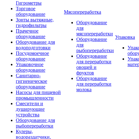
Гигрометры
Торговое
Мясопереработка
оборудование
Зонты вытяжные,
Оборудование
гидрофильтры
для
Прачечное
мясопереработки
оборудование
Упаковка
Оборудование
Оборудование для
для
водоподготовки
Упак
рыбопереработки
Посудомоечное
обор
Оборудование
оборудование
Упак
для переработки
Упаковочное
мате
овощей и
оборудование
фруктов
Санитарно-
Оборудование
гигиеническое
для переработки
оборудование
молока
Насосы для пищевой
промышленности
Смесители и
душирующие
устройства
Оборудование для
рыбопереработки
Кулеры,
водораздатчики,