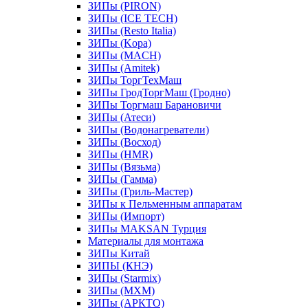
ЗИПы (PIRON)
ЗИПы (ICE TECH)
ЗИПы (Resto Italia)
ЗИПы (Kopa)
ЗИПы (MACH)
ЗИПы (Amitek)
ЗИПы ТоргТехМаш
ЗИПы ГродТоргМаш (Гродно)
ЗИПы Торгмаш Барановичи
ЗИПы (Атеси)
ЗИПы (Водонагреватели)
ЗИПы (Восход)
ЗИПы (HMR)
ЗИПы (Вязьма)
ЗИПы (Гамма)
ЗИПы (Гриль-Мастер)
ЗИПы к Пельменным аппаратам
ЗИПы (Импорт)
ЗИПы MAKSAN Турция
Материалы для монтажа
ЗИПы Китай
ЗИПЫ (КНЭ)
ЗИПы (Starmix)
ЗИПы (МХМ)
ЗИПы (АРКТО)