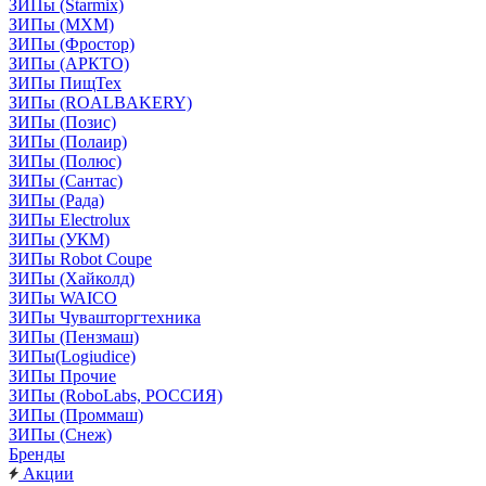
ЗИПы (Starmix)
ЗИПы (МХМ)
ЗИПы (Фростор)
ЗИПы (АРКТО)
ЗИПы ПищТех
ЗИПы (ROALBAKERY)
ЗИПы (Позис)
ЗИПы (Полаир)
ЗИПы (Полюс)
ЗИПы (Сантас)
ЗИПы (Рада)
ЗИПы Electrolux
ЗИПы (УКМ)
ЗИПы Robot Coupe
ЗИПы (Хайколд)
ЗИПы WAICO
ЗИПы Чувашторгтехника
ЗИПы (Пензмаш)
ЗИПы(Logiudice)
ЗИПы Прочие
ЗИПы (RoboLabs, РОССИЯ)
ЗИПы (Проммаш)
ЗИПы (Снеж)
Бренды
Акции