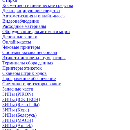
Стирка
Косметико-гигиенические средства
Дезинфицирующие средства
Автоматизация и онлайн-кассы
Видеонаблюдение
Расходные материалы
Оборудование для автоматизации
Денежные ящики
Онлайн-кассы
Чековые принтеры
Системы вызова персонала
Этикет-пистолеты, нумераторы
Терминалы сбора данных
Принтеры этикеток
Сканеры штрих-кодов
Программное обеспечение
Счетчики и детекторы валют
Запасные части
ЗИПы (PIRON)
ЗИПы (ICE TECH)
ЗИПы (Resto Italia)
ЗИПы (Kopa)
ЗИПы (Беларусь)
ЗИПы (MACH)
ЗИПы (Amitek)