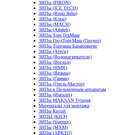
ЗИПы (PIRON)
ЗИПы (ICE TECH)
ЗИПы (Resto Italia)
ЗИПы (Kopa)
ЗИПы (MACH)
ЗИПы (Amitek)
ЗИПы ТоргТехМаш
ЗИПы ГродТоргМаш (Гродно)
ЗИПы Торгмаш Барановичи
ЗИПы (Атеси)
ЗИПы (Водонагреватели)
ЗИПы (Восход)
ЗИПы (HMR)
ЗИПы (Вязьма)
ЗИПы (Гамма)
ЗИПы (Гриль-Мастер)
ЗИПы к Пельменным аппаратам
ЗИПы (Импорт)
ЗИПы MAKSAN Турция
Материалы для монтажа
ЗИПы Китай
ЗИПЫ (КНЭ)
ЗИПы (Starmix)
ЗИПы (МХМ)
ЗИПы (АРКТО)