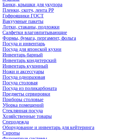
Банки, крышки для укупора
Пленки, скотч, лента РР
Гофроящики ГОСТ
Вакуумные пакеты
Лотки, стаканы, подложки
Салфетки влаговпитывающие
Формы, бумага, пергамент, фольга
Посуда и инвентарь
Посуда для японской кухни
Инвентарь барный
Инвентарь кондитерский
Инвентарь кухонный
Ножи и аксессуары
Посуда одноразовая
Посуда столовая
Посуда из поликарбоната
Предметы сервировки
Приборы столовые
Уборка помещений
Стеклянная посуда
Хозяйственные товары
Спецодежда
Оборудование и инвентарь для кейтеринга
Сиропы
Фуршетные системы