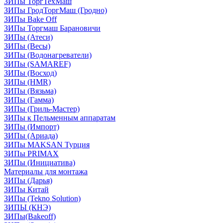
ЗИПы ТоргТехМаш
ЗИПы ГродТоргМаш (Гродно)
ЗИПы Bake Off
ЗИПы Торгмаш Барановичи
ЗИПы (Атеси)
ЗИПы (Весы)
ЗИПы (Водонагреватели)
ЗИПы (SAMAREF)
ЗИПы (Восход)
ЗИПы (HMR)
ЗИПы (Вязьма)
ЗИПы (Гамма)
ЗИПы (Гриль-Мастер)
ЗИПы к Пельменным аппаратам
ЗИПы (Импорт)
ЗИПы (Ариада)
ЗИПы MAKSAN Турция
ЗИПы PRIMAX
ЗИПы (Инициатива)
Материалы для монтажа
ЗИПы (Дарья)
ЗИПы Китай
ЗИПы (Tekno Solution)
ЗИПЫ (КНЭ)
ЗИПы(Bakeoff)