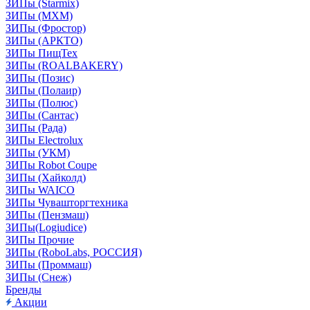
ЗИПы (Starmix)
ЗИПы (МХМ)
ЗИПы (Фростор)
ЗИПы (АРКТО)
ЗИПы ПищТех
ЗИПы (ROALBAKERY)
ЗИПы (Позис)
ЗИПы (Полаир)
ЗИПы (Полюс)
ЗИПы (Сантас)
ЗИПы (Рада)
ЗИПы Electrolux
ЗИПы (УКМ)
ЗИПы Robot Coupe
ЗИПы (Хайколд)
ЗИПы WAICO
ЗИПы Чувашторгтехника
ЗИПы (Пензмаш)
ЗИПы(Logiudice)
ЗИПы Прочие
ЗИПы (RoboLabs, РОССИЯ)
ЗИПы (Проммаш)
ЗИПы (Снеж)
Бренды
Акции