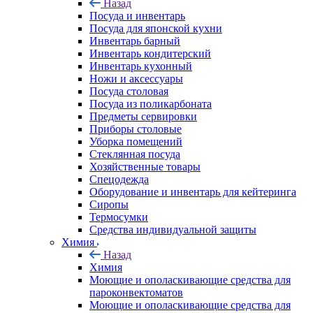
Назад
Посуда и инвентарь
Посуда для японской кухни
Инвентарь барный
Инвентарь кондитерский
Инвентарь кухонный
Ножи и аксессуары
Посуда столовая
Посуда из поликарбоната
Предметы сервировки
Приборы столовые
Уборка помещений
Стеклянная посуда
Хозяйственные товары
Спецодежда
Оборудование и инвентарь для кейтеринга
Сиропы
Термосумки
Средства индивидуальной защиты
Химия
Назад
Химия
Моющие и ополаскивающие средства для
пароконвектоматов
Моющие и ополаскивающие средства для