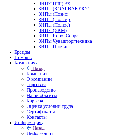
ЗИПы ПищТех
ЗИПы (ROALBAKERY)
ЗИПы (Позис)
ЗИПы (Полаир)
ЗИПы (Полюс)
ЗИПы (УКМ)
ЗИПы Robot Coupe
ЗИПы Чувашторгтехника
ЗИПы Прочие
Бренды
Помощь
Компания
Назад
Компания
О компании
Торговля
Производство
Наши объекты
Карьера
Оценка условий труда
Сертификаты
Контакты
Информация
Назад
Информация