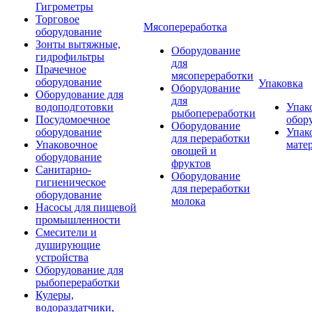
Гигрометры
Торговое
Мясопереработка
оборудование
Зонты вытяжные,
Оборудование
гидрофильтры
для
Прачечное
мясопереработки
оборудование
Упаковка
Оборудование
Оборудование для
для
водоподготовки
Упак
рыбопереработки
Посудомоечное
обор
Оборудование
оборудование
Упак
для переработки
Упаковочное
мате
овощей и
оборудование
фруктов
Санитарно-
Оборудование
гигиеническое
для переработки
оборудование
молока
Насосы для пищевой
промышленности
Смесители и
душирующие
устройства
Оборудование для
рыбопереработки
Кулеры,
водораздатчики,