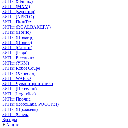
ЗИПы (Starmix)
ЗИПы (МХМ)
ЗИПы (Фростор)
ЗИПы (АРКТО)
ЗИПы ПищТех
ЗИПы (ROALBAKERY)
ЗИПы (Позис)
ЗИПы (Полаир)
ЗИПы (Полюс)
ЗИПы (Сантас)
ЗИПы (Рада)
ЗИПы Electrolux
ЗИПы (УКМ)
ЗИПы Robot Coupe
ЗИПы (Хайколд)
ЗИПы WAICO
ЗИПы Чувашторгтехника
ЗИПы (Пензмаш)
ЗИПы(Logiudice)
ЗИПы Прочие
ЗИПы (RoboLabs, РОССИЯ)
ЗИПы (Проммаш)
ЗИПы (Снеж)
Бренды
Акции