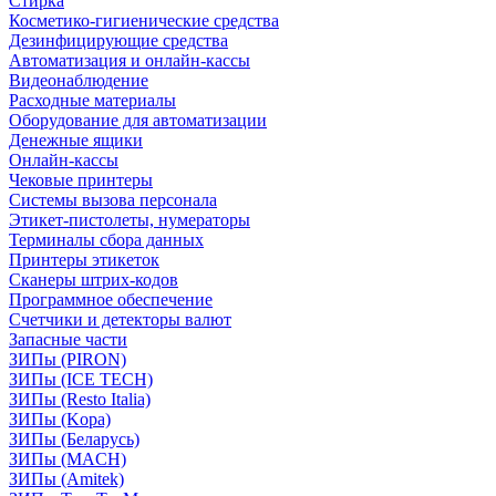
Стирка
Косметико-гигиенические средства
Дезинфицирующие средства
Автоматизация и онлайн-кассы
Видеонаблюдение
Расходные материалы
Оборудование для автоматизации
Денежные ящики
Онлайн-кассы
Чековые принтеры
Системы вызова персонала
Этикет-пистолеты, нумераторы
Терминалы сбора данных
Принтеры этикеток
Сканеры штрих-кодов
Программное обеспечение
Счетчики и детекторы валют
Запасные части
ЗИПы (PIRON)
ЗИПы (ICE TECH)
ЗИПы (Resto Italia)
ЗИПы (Kopa)
ЗИПы (Беларусь)
ЗИПы (MACH)
ЗИПы (Amitek)