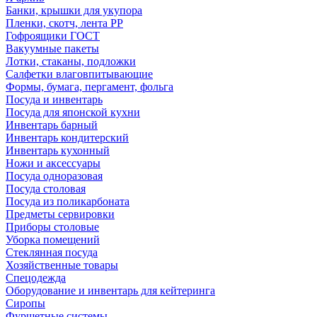
Банки, крышки для укупора
Пленки, скотч, лента РР
Гофроящики ГОСТ
Вакуумные пакеты
Лотки, стаканы, подложки
Салфетки влаговпитывающие
Формы, бумага, пергамент, фольга
Посуда и инвентарь
Посуда для японской кухни
Инвентарь барный
Инвентарь кондитерский
Инвентарь кухонный
Ножи и аксессуары
Посуда одноразовая
Посуда столовая
Посуда из поликарбоната
Предметы сервировки
Приборы столовые
Уборка помещений
Стеклянная посуда
Хозяйственные товары
Спецодежда
Оборудование и инвентарь для кейтеринга
Сиропы
Фуршетные системы