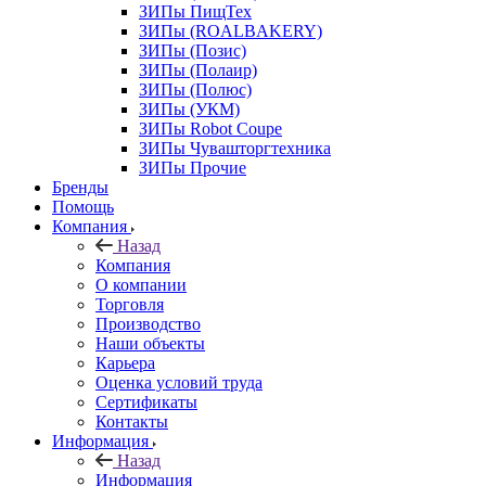
ЗИПы ПищТех
ЗИПы (ROALBAKERY)
ЗИПы (Позис)
ЗИПы (Полаир)
ЗИПы (Полюс)
ЗИПы (УКМ)
ЗИПы Robot Coupe
ЗИПы Чувашторгтехника
ЗИПы Прочие
Бренды
Помощь
Компания
Назад
Компания
О компании
Торговля
Производство
Наши объекты
Карьера
Оценка условий труда
Сертификаты
Контакты
Информация
Назад
Информация