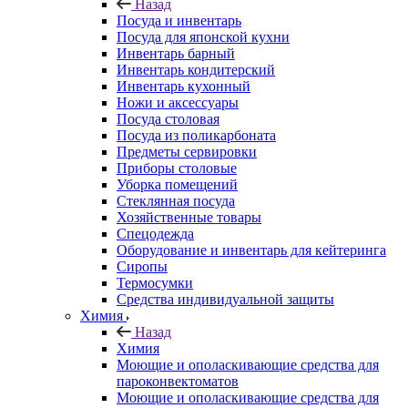
Назад
Посуда и инвентарь
Посуда для японской кухни
Инвентарь барный
Инвентарь кондитерский
Инвентарь кухонный
Ножи и аксессуары
Посуда столовая
Посуда из поликарбоната
Предметы сервировки
Приборы столовые
Уборка помещений
Стеклянная посуда
Хозяйственные товары
Спецодежда
Оборудование и инвентарь для кейтеринга
Сиропы
Термосумки
Средства индивидуальной защиты
Химия
Назад
Химия
Моющие и ополаскивающие средства для
пароконвектоматов
Моющие и ополаскивающие средства для