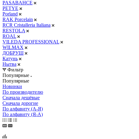
PASABAHCE
PETYE
Porland
RAK Porcelain
RCR Cristalleria Italiana
RESTOLA
ROAL
VILEDA PROFESSIONAL
WILMAX
ДОБРУШ
Катунь
Нытва
Фильтр
Популярные
Популярные
Новинки
По производителю
Сначала дешёвые
Сначала дорогие
По алфавиту (А-Я)
По алфавиту (Я-А)