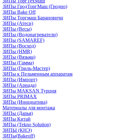
ЗИПы ТоргТехМаш
ЗИПы ГродТоргМаш (Гродно)
ЗИПы Bake Off
ЗИПы Торгмаш Барановичи
ЗИПы (Атеси)
ЗИПы (Весы)
ЗИПы (Водонагреватели)
ЗИПы (SAMAREF)
ЗИПы (Восход)
ЗИПы (HMR)
ЗИПы (Вязьма)
ЗИПы (Гамма)
ЗИПы (Гриль-Мастер)
ЗИПы к Пельменным аппаратам
ЗИПы (Импорт)
ЗИПы (Ариада)
ЗИПы MAKSAN Турция
ЗИПы PRIMAX
ЗИПы (Инициатива)
Материалы для монтажа
ЗИПы (Дарья)
ЗИПы Китай
ЗИПы (Tekno Solution)
ЗИПЫ (КНЭ)
ЗИПы(Bakeoff)