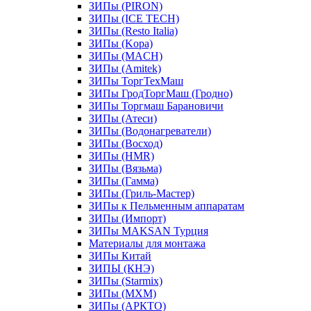
ЗИПы (PIRON)
ЗИПы (ICE TECH)
ЗИПы (Resto Italia)
ЗИПы (Kopa)
ЗИПы (MACH)
ЗИПы (Amitek)
ЗИПы ТоргТехМаш
ЗИПы ГродТоргМаш (Гродно)
ЗИПы Торгмаш Барановичи
ЗИПы (Атеси)
ЗИПы (Водонагреватели)
ЗИПы (Восход)
ЗИПы (HMR)
ЗИПы (Вязьма)
ЗИПы (Гамма)
ЗИПы (Гриль-Мастер)
ЗИПы к Пельменным аппаратам
ЗИПы (Импорт)
ЗИПы MAKSAN Турция
Материалы для монтажа
ЗИПы Китай
ЗИПЫ (КНЭ)
ЗИПы (Starmix)
ЗИПы (МХМ)
ЗИПы (АРКТО)