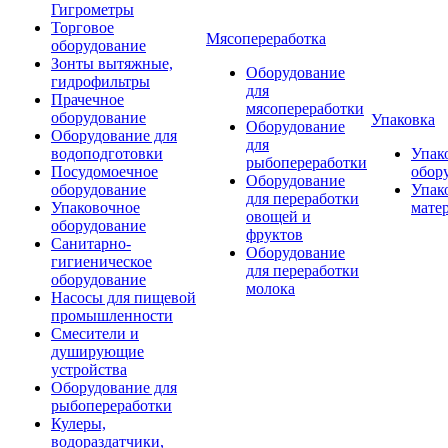
Гигрометры
Торговое
Мясопереработка
оборудование
Зонты вытяжные,
Оборудование
гидрофильтры
для
Прачечное
мясопереработки
оборудование
Упаковка
Оборудование
Оборудование для
для
водоподготовки
Упак
рыбопереработки
Посудомоечное
обор
Оборудование
оборудование
Упак
для переработки
Упаковочное
мате
овощей и
оборудование
фруктов
Санитарно-
Оборудование
гигиеническое
для переработки
оборудование
молока
Насосы для пищевой
промышленности
Смесители и
душирующие
устройства
Оборудование для
рыбопереработки
Кулеры,
водораздатчики,