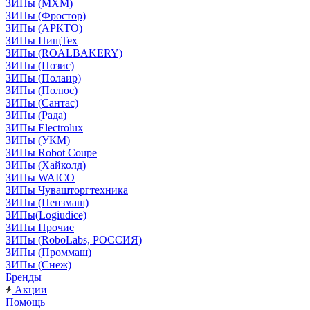
ЗИПы (МХМ)
ЗИПы (Фростор)
ЗИПы (АРКТО)
ЗИПы ПищТех
ЗИПы (ROALBAKERY)
ЗИПы (Позис)
ЗИПы (Полаир)
ЗИПы (Полюс)
ЗИПы (Сантас)
ЗИПы (Рада)
ЗИПы Electrolux
ЗИПы (УКМ)
ЗИПы Robot Coupe
ЗИПы (Хайколд)
ЗИПы WAICO
ЗИПы Чувашторгтехника
ЗИПы (Пензмаш)
ЗИПы(Logiudice)
ЗИПы Прочие
ЗИПы (RoboLabs, РОССИЯ)
ЗИПы (Проммаш)
ЗИПы (Снеж)
Бренды
Акции
Помощь