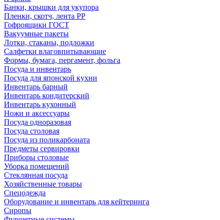
Банки, крышки для укупора
Пленки, скотч, лента РР
Гофроящики ГОСТ
Вакуумные пакеты
Лотки, стаканы, подложки
Салфетки влаговпитывающие
Формы, бумага, пергамент, фольга
Посуда и инвентарь
Посуда для японской кухни
Инвентарь барный
Инвентарь кондитерский
Инвентарь кухонный
Ножи и аксессуары
Посуда одноразовая
Посуда столовая
Посуда из поликарбоната
Предметы сервировки
Приборы столовые
Уборка помещений
Стеклянная посуда
Хозяйственные товары
Спецодежда
Оборудование и инвентарь для кейтеринга
Сиропы
Фуршетные системы