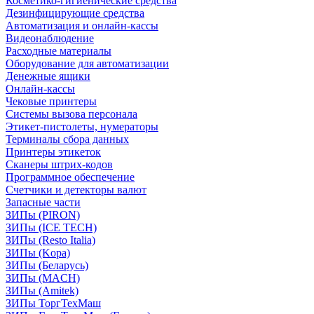
Косметико-гигиенические средства
Дезинфицирующие средства
Автоматизация и онлайн-кассы
Видеонаблюдение
Расходные материалы
Оборудование для автоматизации
Денежные ящики
Онлайн-кассы
Чековые принтеры
Системы вызова персонала
Этикет-пистолеты, нумераторы
Терминалы сбора данных
Принтеры этикеток
Сканеры штрих-кодов
Программное обеспечение
Счетчики и детекторы валют
Запасные части
ЗИПы (PIRON)
ЗИПы (ICE TECH)
ЗИПы (Resto Italia)
ЗИПы (Kopa)
ЗИПы (Беларусь)
ЗИПы (MACH)
ЗИПы (Amitek)
ЗИПы ТоргТехМаш