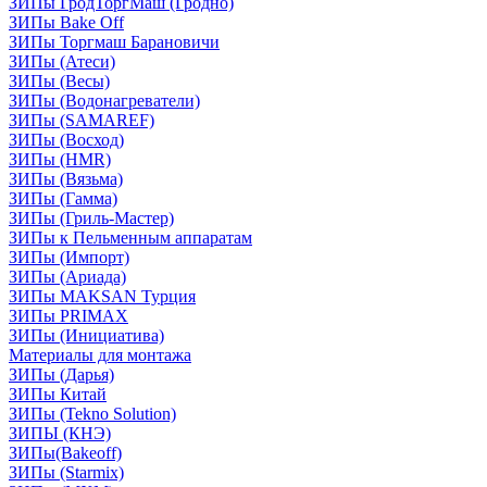
ЗИПы ГродТоргМаш (Гродно)
ЗИПы Bake Off
ЗИПы Торгмаш Барановичи
ЗИПы (Атеси)
ЗИПы (Весы)
ЗИПы (Водонагреватели)
ЗИПы (SAMAREF)
ЗИПы (Восход)
ЗИПы (HMR)
ЗИПы (Вязьма)
ЗИПы (Гамма)
ЗИПы (Гриль-Мастер)
ЗИПы к Пельменным аппаратам
ЗИПы (Импорт)
ЗИПы (Ариада)
ЗИПы MAKSAN Турция
ЗИПы PRIMAX
ЗИПы (Инициатива)
Материалы для монтажа
ЗИПы (Дарья)
ЗИПы Китай
ЗИПы (Tekno Solution)
ЗИПЫ (КНЭ)
ЗИПы(Bakeoff)
ЗИПы (Starmix)