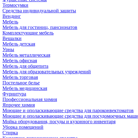
Термосумки
Средства индивидуальной защиты
Вендинг
Мебель
Мебель для гостиниц, пансионатов
Комплектующие мебель
Вешалки
Мебель детская
Урны
Мебель металлическая
Мебель офисная
Мебель для общепита
Мебель для образовательных учреждений
Мебель торговая
Постельное белье
Мебель медицинская
Фурнитура
Профессиональная химия
Япрочее химия
Моющие и ополаскивающие средства для пароконвектоматов
Моющие и ополаскивающие средства для посудомоечных маш
Мойка оборудования, посуды и кухонного инвентаря
Уборка помещений
Стирка