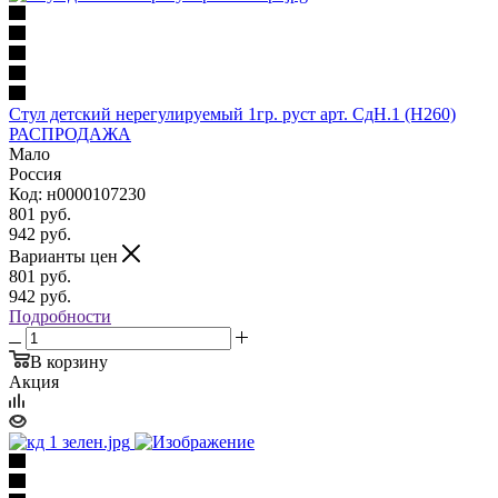
Стул детский нерегулируемый 1гр. руст арт. СдН.1 (Н260)
РАСПРОДАЖА
Мало
Россия
Код: н0000107230
801
руб.
942
руб.
Варианты цен
801
руб.
942
руб.
Подробности
В корзину
Акция