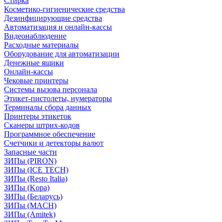
Стирка
Косметико-гигиенические средства
Дезинфицирующие средства
Автоматизация и онлайн-кассы
Видеонаблюдение
Расходные материалы
Оборудование для автоматизации
Денежные ящики
Онлайн-кассы
Чековые принтеры
Системы вызова персонала
Этикет-пистолеты, нумераторы
Терминалы сбора данных
Принтеры этикеток
Сканеры штрих-кодов
Программное обеспечение
Счетчики и детекторы валют
Запасные части
ЗИПы (PIRON)
ЗИПы (ICE TECH)
ЗИПы (Resto Italia)
ЗИПы (Kopa)
ЗИПы (Беларусь)
ЗИПы (MACH)
ЗИПы (Amitek)