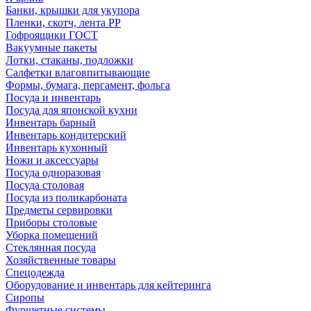
Банки, крышки для укупора
Пленки, скотч, лента РР
Гофроящики ГОСТ
Вакуумные пакеты
Лотки, стаканы, подложки
Салфетки влаговпитывающие
Формы, бумага, пергамент, фольга
Посуда и инвентарь
Посуда для японской кухни
Инвентарь барный
Инвентарь кондитерский
Инвентарь кухонный
Ножи и аксессуары
Посуда одноразовая
Посуда столовая
Посуда из поликарбоната
Предметы сервировки
Приборы столовые
Уборка помещений
Стеклянная посуда
Хозяйственные товары
Спецодежда
Оборудование и инвентарь для кейтеринга
Сиропы
Фуршетные системы