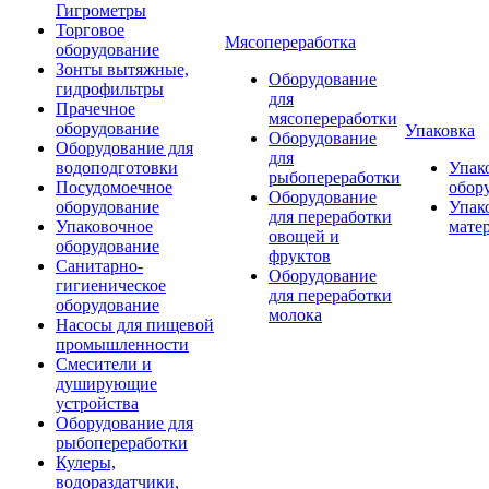
Гигрометры
Торговое
Мясопереработка
оборудование
Зонты вытяжные,
Оборудование
гидрофильтры
для
Прачечное
мясопереработки
оборудование
Упаковка
Оборудование
Оборудование для
для
водоподготовки
Упак
рыбопереработки
Посудомоечное
обор
Оборудование
оборудование
Упак
для переработки
Упаковочное
мате
овощей и
оборудование
фруктов
Санитарно-
Оборудование
гигиеническое
для переработки
оборудование
молока
Насосы для пищевой
промышленности
Смесители и
душирующие
устройства
Оборудование для
рыбопереработки
Кулеры,
водораздатчики,