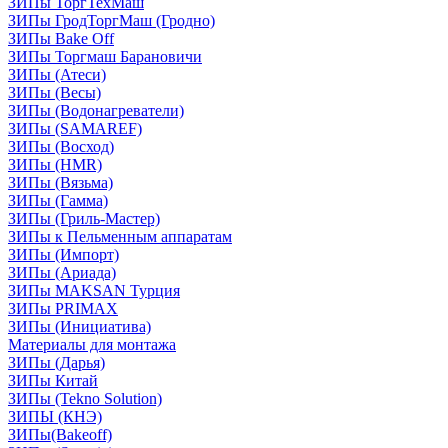
ЗИПы ТоргТехМаш
ЗИПы ГродТоргМаш (Гродно)
ЗИПы Bake Off
ЗИПы Торгмаш Барановичи
ЗИПы (Атеси)
ЗИПы (Весы)
ЗИПы (Водонагреватели)
ЗИПы (SAMAREF)
ЗИПы (Восход)
ЗИПы (HMR)
ЗИПы (Вязьма)
ЗИПы (Гамма)
ЗИПы (Гриль-Мастер)
ЗИПы к Пельменным аппаратам
ЗИПы (Импорт)
ЗИПы (Ариада)
ЗИПы MAKSAN Турция
ЗИПы PRIMAX
ЗИПы (Инициатива)
Материалы для монтажа
ЗИПы (Дарья)
ЗИПы Китай
ЗИПы (Tekno Solution)
ЗИПЫ (КНЭ)
ЗИПы(Bakeoff)