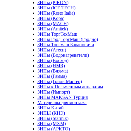
ЗИПы (PIRON)
ЗИПы (ICE TECH)
ЗИПы (Resto Italia)
ЗИПы (Kopa)
ЗИПы (MACH)
ЗИПы (Amitek)
ЗИПы ТоргТехМаш
ЗИПы ГродТоргМаш (Гродно)
ЗИПы Торгмаш Барановичи
ЗИПы (Атеси)
ЗИПы (Водонагреватели)
ЗИПы (Восход)
ЗИПы (HMR)
ЗИПы (Вязьма)
ЗИПы (Гамма)
ЗИПы (Гриль-Мастер)
ЗИПы к Пельменным аппаратам
ЗИПы (Импорт)
ЗИПы MAKSAN Турция
Материалы для монтажа
ЗИПы Китай
ЗИПЫ (КНЭ)
ЗИПы (Starmix)
ЗИПы (МХМ)
ЗИПы (АРКТО)