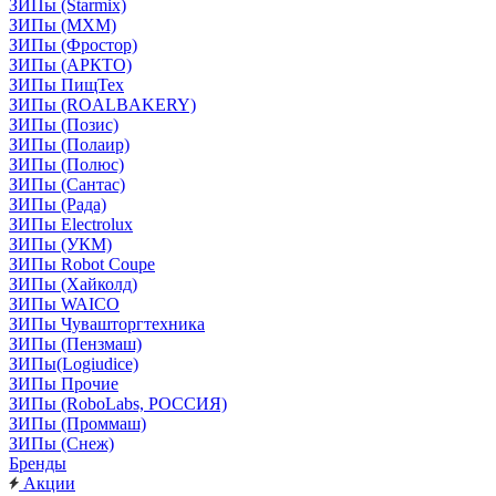
ЗИПы (Starmix)
ЗИПы (МХМ)
ЗИПы (Фростор)
ЗИПы (АРКТО)
ЗИПы ПищТех
ЗИПы (ROALBAKERY)
ЗИПы (Позис)
ЗИПы (Полаир)
ЗИПы (Полюс)
ЗИПы (Сантас)
ЗИПы (Рада)
ЗИПы Electrolux
ЗИПы (УКМ)
ЗИПы Robot Coupe
ЗИПы (Хайколд)
ЗИПы WAICO
ЗИПы Чувашторгтехника
ЗИПы (Пензмаш)
ЗИПы(Logiudice)
ЗИПы Прочие
ЗИПы (RoboLabs, РОССИЯ)
ЗИПы (Проммаш)
ЗИПы (Снеж)
Бренды
Акции