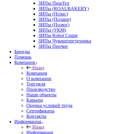
ЗИПы ПищТех
ЗИПы (ROALBAKERY)
ЗИПы (Позис)
ЗИПы (Полаир)
ЗИПы (Полюс)
ЗИПы (УКМ)
ЗИПы Robot Coupe
ЗИПы Чувашторгтехника
ЗИПы Прочие
Бренды
Помощь
Компания
Назад
Компания
О компании
Торговля
Производство
Наши объекты
Карьера
Оценка условий труда
Сертификаты
Контакты
Информация
Назад
Информация