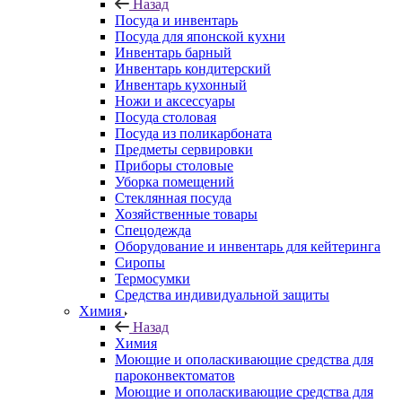
Назад
Посуда и инвентарь
Посуда для японской кухни
Инвентарь барный
Инвентарь кондитерский
Инвентарь кухонный
Ножи и аксессуары
Посуда столовая
Посуда из поликарбоната
Предметы сервировки
Приборы столовые
Уборка помещений
Стеклянная посуда
Хозяйственные товары
Спецодежда
Оборудование и инвентарь для кейтеринга
Сиропы
Термосумки
Средства индивидуальной защиты
Химия
Назад
Химия
Моющие и ополаскивающие средства для
пароконвектоматов
Моющие и ополаскивающие средства для