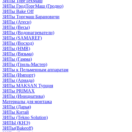
ЗИПы ТоргТехМаш
ЗИПы ГродТоргМаш (Гродно)
ЗИПы Bake Off
ЗИПы Торгмаш Барановичи
ЗИПы (Атеси)
ЗИПы (Весы)
ЗИПы (Водонагреватели)
ЗИПы (SAMAREF)
ЗИПы (Восход)
ЗИПы (HMR)
ЗИПы (Вязьма)
ЗИПы (Гамма)
ЗИПы (Гриль-Мастер)
ЗИПы к Пельменным аппаратам
ЗИПы (Импорт)
ЗИПы (Ариада)
ЗИПы MAKSAN Турция
ЗИПы PRIMAX
ЗИПы (Инициатива)
Материалы для монтажа
ЗИПы (Дарья)
ЗИПы Китай
ЗИПы (Tekno Solution)
ЗИПЫ (КНЭ)
ЗИПы(Bakeoff)