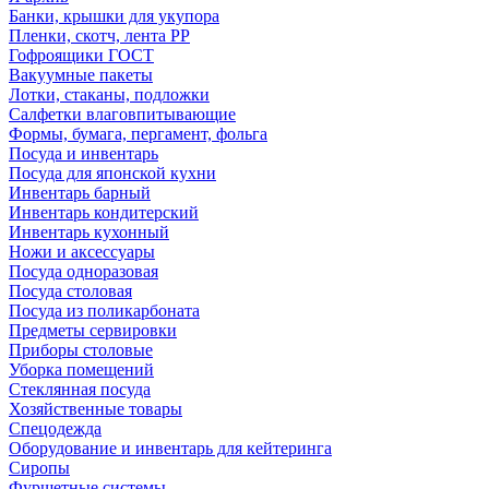
Банки, крышки для укупора
Пленки, скотч, лента РР
Гофроящики ГОСТ
Вакуумные пакеты
Лотки, стаканы, подложки
Салфетки влаговпитывающие
Формы, бумага, пергамент, фольга
Посуда и инвентарь
Посуда для японской кухни
Инвентарь барный
Инвентарь кондитерский
Инвентарь кухонный
Ножи и аксессуары
Посуда одноразовая
Посуда столовая
Посуда из поликарбоната
Предметы сервировки
Приборы столовые
Уборка помещений
Стеклянная посуда
Хозяйственные товары
Спецодежда
Оборудование и инвентарь для кейтеринга
Сиропы
Фуршетные системы