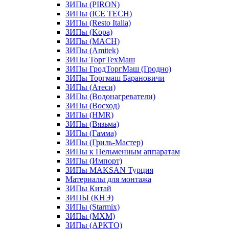
ЗИПы (PIRON)
ЗИПы (ICE TECH)
ЗИПы (Resto Italia)
ЗИПы (Kopa)
ЗИПы (MACH)
ЗИПы (Amitek)
ЗИПы ТоргТехМаш
ЗИПы ГродТоргМаш (Гродно)
ЗИПы Торгмаш Барановичи
ЗИПы (Атеси)
ЗИПы (Водонагреватели)
ЗИПы (Восход)
ЗИПы (HMR)
ЗИПы (Вязьма)
ЗИПы (Гамма)
ЗИПы (Гриль-Мастер)
ЗИПы к Пельменным аппаратам
ЗИПы (Импорт)
ЗИПы MAKSAN Турция
Материалы для монтажа
ЗИПы Китай
ЗИПЫ (КНЭ)
ЗИПы (Starmix)
ЗИПы (МХМ)
ЗИПы (АРКТО)