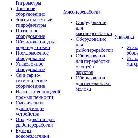
Гигрометры
Торговое
Мясопереработка
оборудование
Зонты вытяжные,
Оборудование
гидрофильтры
для
Прачечное
мясопереработки
оборудование
Упаковка
Оборудование
Оборудование для
для
водоподготовки
Упак
рыбопереработки
Посудомоечное
обор
Оборудование
оборудование
Упак
для переработки
Упаковочное
мате
овощей и
оборудование
фруктов
Санитарно-
Оборудование
гигиеническое
для переработки
оборудование
молока
Насосы для пищевой
промышленности
Смесители и
душирующие
устройства
Оборудование для
рыбопереработки
Кулеры,
водораздатчики,