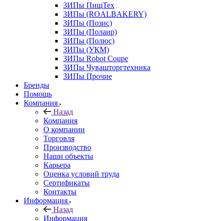
ЗИПы ПищТех
ЗИПы (ROALBAKERY)
ЗИПы (Позис)
ЗИПы (Полаир)
ЗИПы (Полюс)
ЗИПы (УКМ)
ЗИПы Robot Coupe
ЗИПы Чувашторгтехника
ЗИПы Прочие
Бренды
Помощь
Компания
Назад
Компания
О компании
Торговля
Производство
Наши объекты
Карьера
Оценка условий труда
Сертификаты
Контакты
Информация
Назад
Информация