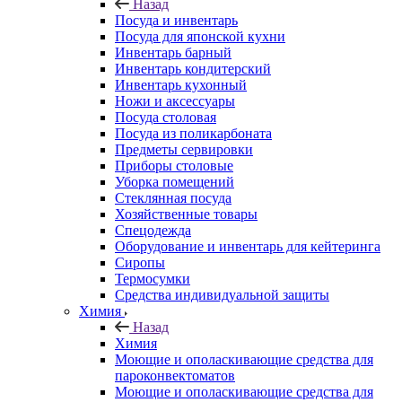
Назад
Посуда и инвентарь
Посуда для японской кухни
Инвентарь барный
Инвентарь кондитерский
Инвентарь кухонный
Ножи и аксессуары
Посуда столовая
Посуда из поликарбоната
Предметы сервировки
Приборы столовые
Уборка помещений
Стеклянная посуда
Хозяйственные товары
Спецодежда
Оборудование и инвентарь для кейтеринга
Сиропы
Термосумки
Средства индивидуальной защиты
Химия
Назад
Химия
Моющие и ополаскивающие средства для
пароконвектоматов
Моющие и ополаскивающие средства для