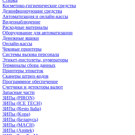
Стирка
Косметико-гигиенические средства
Дезинфицирующие средства
Автоматизация и онлайн-кассы
Видеонаблюдение
Расходные материалы
Оборудование для автоматизации
Денежные ящики
Онлайн-кассы
Чековые принтеры
Системы вызова персонала
Этикет-пистолеты, нумераторы
Терминалы сбора данных
Принтеры этикеток
Сканеры штрих-кодов
Программное обеспечение
Счетчики и детекторы валют
Запасные части
ЗИПы (PIRON)
ЗИПы (ICE TECH)
ЗИПы (Resto Italia)
ЗИПы (Kopa)
ЗИПы (Беларусь)
ЗИПы (MACH)
ЗИПы (Amitek)