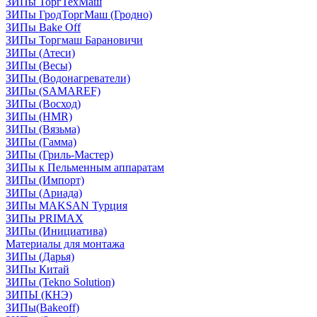
ЗИПы ТоргТехМаш
ЗИПы ГродТоргМаш (Гродно)
ЗИПы Bake Off
ЗИПы Торгмаш Барановичи
ЗИПы (Атеси)
ЗИПы (Весы)
ЗИПы (Водонагреватели)
ЗИПы (SAMAREF)
ЗИПы (Восход)
ЗИПы (HMR)
ЗИПы (Вязьма)
ЗИПы (Гамма)
ЗИПы (Гриль-Мастер)
ЗИПы к Пельменным аппаратам
ЗИПы (Импорт)
ЗИПы (Ариада)
ЗИПы MAKSAN Турция
ЗИПы PRIMAX
ЗИПы (Инициатива)
Материалы для монтажа
ЗИПы (Дарья)
ЗИПы Китай
ЗИПы (Tekno Solution)
ЗИПЫ (КНЭ)
ЗИПы(Bakeoff)