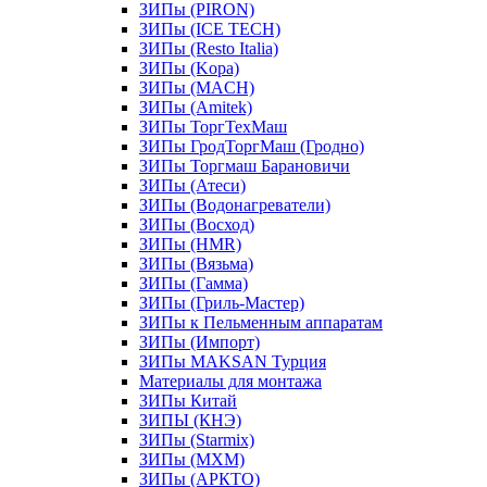
ЗИПы (PIRON)
ЗИПы (ICE TECH)
ЗИПы (Resto Italia)
ЗИПы (Kopa)
ЗИПы (MACH)
ЗИПы (Amitek)
ЗИПы ТоргТехМаш
ЗИПы ГродТоргМаш (Гродно)
ЗИПы Торгмаш Барановичи
ЗИПы (Атеси)
ЗИПы (Водонагреватели)
ЗИПы (Восход)
ЗИПы (HMR)
ЗИПы (Вязьма)
ЗИПы (Гамма)
ЗИПы (Гриль-Мастер)
ЗИПы к Пельменным аппаратам
ЗИПы (Импорт)
ЗИПы MAKSAN Турция
Материалы для монтажа
ЗИПы Китай
ЗИПЫ (КНЭ)
ЗИПы (Starmix)
ЗИПы (МХМ)
ЗИПы (АРКТО)