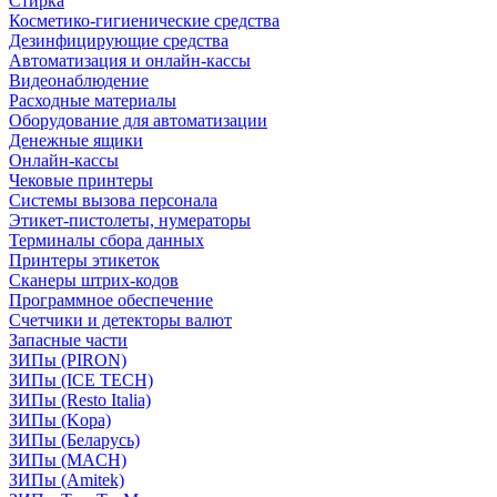
Стирка
Косметико-гигиенические средства
Дезинфицирующие средства
Автоматизация и онлайн-кассы
Видеонаблюдение
Расходные материалы
Оборудование для автоматизации
Денежные ящики
Онлайн-кассы
Чековые принтеры
Системы вызова персонала
Этикет-пистолеты, нумераторы
Терминалы сбора данных
Принтеры этикеток
Сканеры штрих-кодов
Программное обеспечение
Счетчики и детекторы валют
Запасные части
ЗИПы (PIRON)
ЗИПы (ICE TECH)
ЗИПы (Resto Italia)
ЗИПы (Kopa)
ЗИПы (Беларусь)
ЗИПы (MACH)
ЗИПы (Amitek)