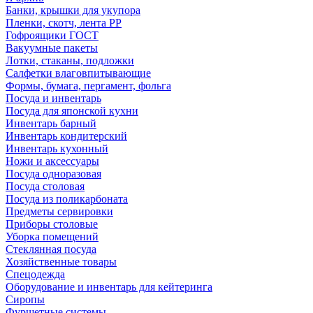
Банки, крышки для укупора
Пленки, скотч, лента РР
Гофроящики ГОСТ
Вакуумные пакеты
Лотки, стаканы, подложки
Салфетки влаговпитывающие
Формы, бумага, пергамент, фольга
Посуда и инвентарь
Посуда для японской кухни
Инвентарь барный
Инвентарь кондитерский
Инвентарь кухонный
Ножи и аксессуары
Посуда одноразовая
Посуда столовая
Посуда из поликарбоната
Предметы сервировки
Приборы столовые
Уборка помещений
Стеклянная посуда
Хозяйственные товары
Спецодежда
Оборудование и инвентарь для кейтеринга
Сиропы
Фуршетные системы