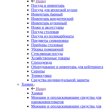
Назад
Посуда и инвентарь
Посуда для японской кухни
Инвентарь барный
Инвентарь кондитерский
Инвентарь кухонный
Ножи и аксессуары
Посуда столовая
Посуда из поликарбоната
Предметы сервировки
Приборы столовые
Уборка помещений
Стеклянная посуда
Хозяйственные товары
Спецодежда
Оборудование и инвентарь для кейтеринга
Сиропы
Термосумки
Средства индивидуальной защиты
Химия
Назад
Химия
Моющие и ополаскивающие средства для
пароконвектоматов
Моющие и ополаскивающие средства для