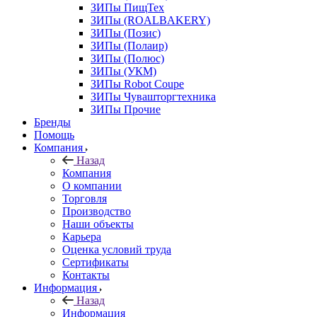
ЗИПы ПищТех
ЗИПы (ROALBAKERY)
ЗИПы (Позис)
ЗИПы (Полаир)
ЗИПы (Полюс)
ЗИПы (УКМ)
ЗИПы Robot Coupe
ЗИПы Чувашторгтехника
ЗИПы Прочие
Бренды
Помощь
Компания
Назад
Компания
О компании
Торговля
Производство
Наши объекты
Карьера
Оценка условий труда
Сертификаты
Контакты
Информация
Назад
Информация