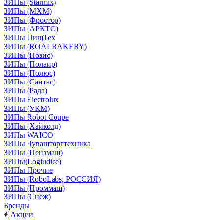
ЗИПы (Starmix)
ЗИПы (МХМ)
ЗИПы (Фростор)
ЗИПы (АРКТО)
ЗИПы ПищТех
ЗИПы (ROALBAKERY)
ЗИПы (Позис)
ЗИПы (Полаир)
ЗИПы (Полюс)
ЗИПы (Сантас)
ЗИПы (Рада)
ЗИПы Electrolux
ЗИПы (УКМ)
ЗИПы Robot Coupe
ЗИПы (Хайколд)
ЗИПы WAICO
ЗИПы Чувашторгтехника
ЗИПы (Пензмаш)
ЗИПы(Logiudice)
ЗИПы Прочие
ЗИПы (RoboLabs, РОССИЯ)
ЗИПы (Проммаш)
ЗИПы (Снеж)
Бренды
Акции