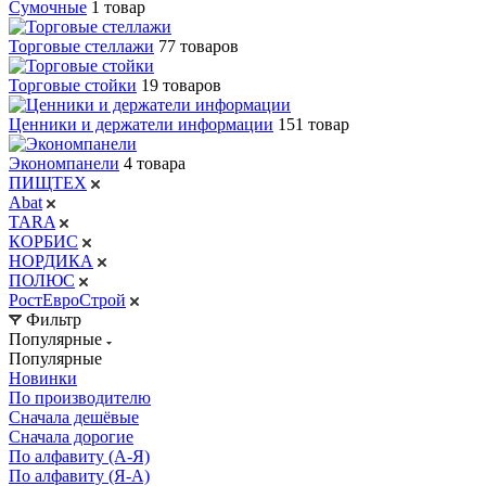
Сумочные
1 товар
Торговые стеллажи
77 товаров
Торговые стойки
19 товаров
Ценники и держатели информации
151 товар
Экономпанели
4 товара
ПИЩТЕХ
Abat
TARA
КОРБИС
НОРДИКА
ПОЛЮС
РостЕвроСтрой
Фильтр
Популярные
Популярные
Новинки
По производителю
Сначала дешёвые
Сначала дорогие
По алфавиту (А-Я)
По алфавиту (Я-А)