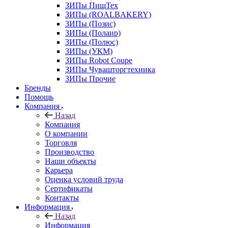
ЗИПы ПищТех
ЗИПы (ROALBAKERY)
ЗИПы (Позис)
ЗИПы (Полаир)
ЗИПы (Полюс)
ЗИПы (УКМ)
ЗИПы Robot Coupe
ЗИПы Чувашторгтехника
ЗИПы Прочие
Бренды
Помощь
Компания
Назад
Компания
О компании
Торговля
Производство
Наши объекты
Карьера
Оценка условий труда
Сертификаты
Контакты
Информация
Назад
Информация