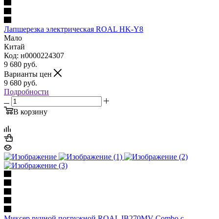
Лапшерезка электрическая ROAL HK-Y8
Мало
Китай
Код: н0000224307
9 680
руб.
Варианты цен
9 680
руб.
Подробности
В корзину
Миксер ручной погружной ROAL IB270MV-Сombo с