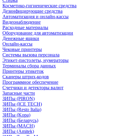
Стирка
Косметико-гигиенические средства
Дезинфицирующие средства
Автоматизация и онлайн-кассы
Видеонаблюдение
Расходные материалы
Оборудование для автоматизации
Денежные ящики
Онлайн-кассы
Чековые принтеры
Системы вызова персонала
Этикет-пистолеты, нумераторы
Терминалы сбора данных
Принтеры этикеток
Сканеры штрих-кодов
Программное обеспечение
Счетчики и детекторы валют
Запасные части
ЗИПы (PIRON)
ЗИПы (ICE TECH)
ЗИПы (Resto Italia)
ЗИПы (Kopa)
ЗИПы (Беларусь)
ЗИПы (MACH)
ЗИПы (Amitek)