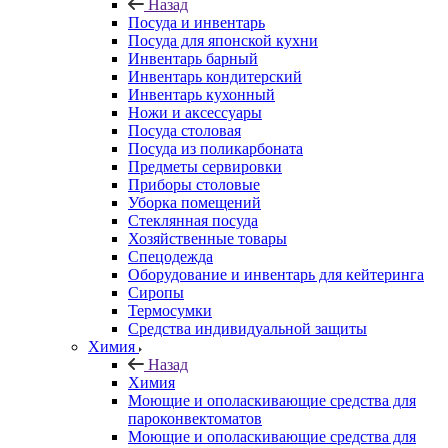
Назад
Посуда и инвентарь
Посуда для японской кухни
Инвентарь барный
Инвентарь кондитерский
Инвентарь кухонный
Ножи и аксессуары
Посуда столовая
Посуда из поликарбоната
Предметы сервировки
Приборы столовые
Уборка помещений
Стеклянная посуда
Хозяйственные товары
Спецодежда
Оборудование и инвентарь для кейтеринга
Сиропы
Термосумки
Средства индивидуальной защиты
Химия
Назад
Химия
Моющие и ополаскивающие средства для
пароконвектоматов
Моющие и ополаскивающие средства для