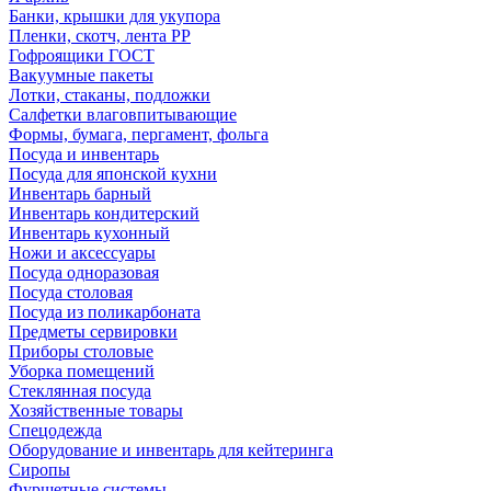
Банки, крышки для укупора
Пленки, скотч, лента РР
Гофроящики ГОСТ
Вакуумные пакеты
Лотки, стаканы, подложки
Салфетки влаговпитывающие
Формы, бумага, пергамент, фольга
Посуда и инвентарь
Посуда для японской кухни
Инвентарь барный
Инвентарь кондитерский
Инвентарь кухонный
Ножи и аксессуары
Посуда одноразовая
Посуда столовая
Посуда из поликарбоната
Предметы сервировки
Приборы столовые
Уборка помещений
Стеклянная посуда
Хозяйственные товары
Спецодежда
Оборудование и инвентарь для кейтеринга
Сиропы
Фуршетные системы