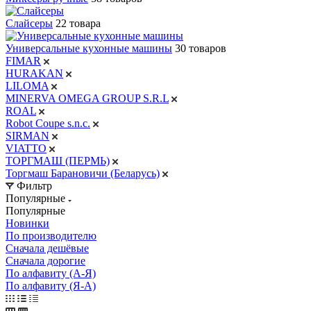
Слайсеры
22 товара
Универсальные кухонные машины
30 товаров
FIMAR
HURAKAN
LILOMA
MINERVA OMEGA GROUP S.R.L
ROAL
Robot Coupe s.n.c.
SIRMAN
VIATTO
ТОРГМАШ (ПЕРМЬ)
Торгмаш Барановичи (Беларусь)
Фильтр
Популярные
Популярные
Новинки
По производителю
Сначала дешёвые
Сначала дорогие
По алфавиту (А-Я)
По алфавиту (Я-А)