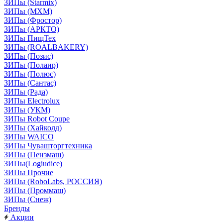
ЗИПы (Starmix)
ЗИПы (МХМ)
ЗИПы (Фростор)
ЗИПы (АРКТО)
ЗИПы ПищТех
ЗИПы (ROALBAKERY)
ЗИПы (Позис)
ЗИПы (Полаир)
ЗИПы (Полюс)
ЗИПы (Сантас)
ЗИПы (Рада)
ЗИПы Electrolux
ЗИПы (УКМ)
ЗИПы Robot Coupe
ЗИПы (Хайколд)
ЗИПы WAICO
ЗИПы Чувашторгтехника
ЗИПы (Пензмаш)
ЗИПы(Logiudice)
ЗИПы Прочие
ЗИПы (RoboLabs, РОССИЯ)
ЗИПы (Проммаш)
ЗИПы (Снеж)
Бренды
Акции