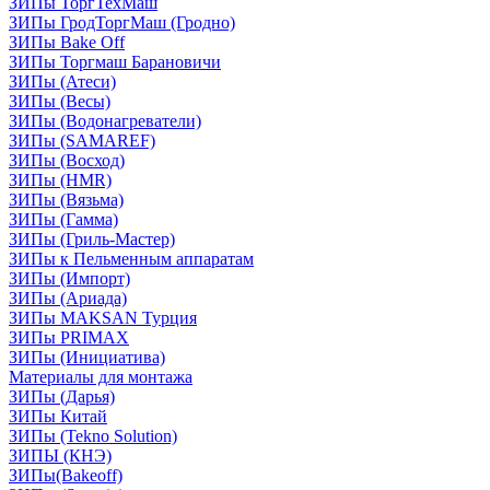
ЗИПы ТоргТехМаш
ЗИПы ГродТоргМаш (Гродно)
ЗИПы Bake Off
ЗИПы Торгмаш Барановичи
ЗИПы (Атеси)
ЗИПы (Весы)
ЗИПы (Водонагреватели)
ЗИПы (SAMAREF)
ЗИПы (Восход)
ЗИПы (HMR)
ЗИПы (Вязьма)
ЗИПы (Гамма)
ЗИПы (Гриль-Мастер)
ЗИПы к Пельменным аппаратам
ЗИПы (Импорт)
ЗИПы (Ариада)
ЗИПы MAKSAN Турция
ЗИПы PRIMAX
ЗИПы (Инициатива)
Материалы для монтажа
ЗИПы (Дарья)
ЗИПы Китай
ЗИПы (Tekno Solution)
ЗИПЫ (КНЭ)
ЗИПы(Bakeoff)