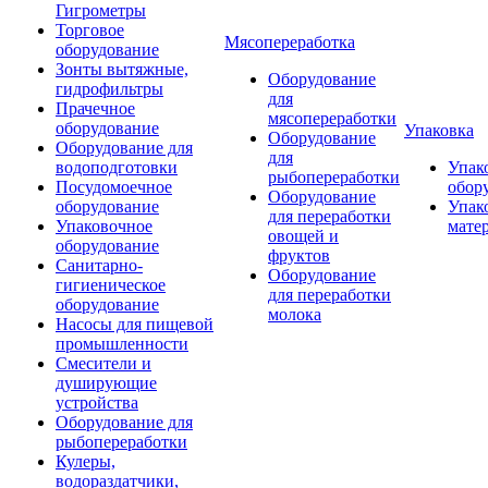
Гигрометры
Торговое
Мясопереработка
оборудование
Зонты вытяжные,
Оборудование
гидрофильтры
для
Прачечное
мясопереработки
оборудование
Упаковка
Оборудование
Оборудование для
для
водоподготовки
Упак
рыбопереработки
Посудомоечное
обор
Оборудование
оборудование
Упак
для переработки
Упаковочное
мате
овощей и
оборудование
фруктов
Санитарно-
Оборудование
гигиеническое
для переработки
оборудование
молока
Насосы для пищевой
промышленности
Смесители и
душирующие
устройства
Оборудование для
рыбопереработки
Кулеры,
водораздатчики,