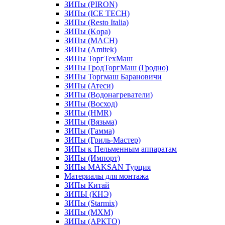
ЗИПы (PIRON)
ЗИПы (ICE TECH)
ЗИПы (Resto Italia)
ЗИПы (Kopa)
ЗИПы (MACH)
ЗИПы (Amitek)
ЗИПы ТоргТехМаш
ЗИПы ГродТоргМаш (Гродно)
ЗИПы Торгмаш Барановичи
ЗИПы (Атеси)
ЗИПы (Водонагреватели)
ЗИПы (Восход)
ЗИПы (HMR)
ЗИПы (Вязьма)
ЗИПы (Гамма)
ЗИПы (Гриль-Мастер)
ЗИПы к Пельменным аппаратам
ЗИПы (Импорт)
ЗИПы MAKSAN Турция
Материалы для монтажа
ЗИПы Китай
ЗИПЫ (КНЭ)
ЗИПы (Starmix)
ЗИПы (МХМ)
ЗИПы (АРКТО)