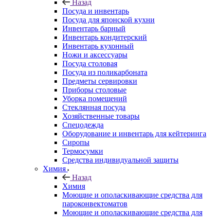
Назад
Посуда и инвентарь
Посуда для японской кухни
Инвентарь барный
Инвентарь кондитерский
Инвентарь кухонный
Ножи и аксессуары
Посуда столовая
Посуда из поликарбоната
Предметы сервировки
Приборы столовые
Уборка помещений
Стеклянная посуда
Хозяйственные товары
Спецодежда
Оборудование и инвентарь для кейтеринга
Сиропы
Термосумки
Средства индивидуальной защиты
Химия
Назад
Химия
Моющие и ополаскивающие средства для
пароконвектоматов
Моющие и ополаскивающие средства для