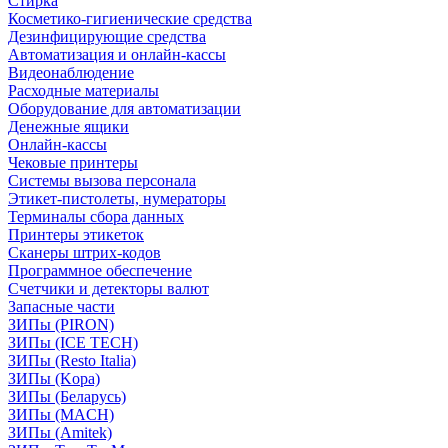
Стирка
Косметико-гигиенические средства
Дезинфицирующие средства
Автоматизация и онлайн-кассы
Видеонаблюдение
Расходные материалы
Оборудование для автоматизации
Денежные ящики
Онлайн-кассы
Чековые принтеры
Системы вызова персонала
Этикет-пистолеты, нумераторы
Терминалы сбора данных
Принтеры этикеток
Сканеры штрих-кодов
Программное обеспечение
Счетчики и детекторы валют
Запасные части
ЗИПы (PIRON)
ЗИПы (ICE TECH)
ЗИПы (Resto Italia)
ЗИПы (Kopa)
ЗИПы (Беларусь)
ЗИПы (MACH)
ЗИПы (Amitek)