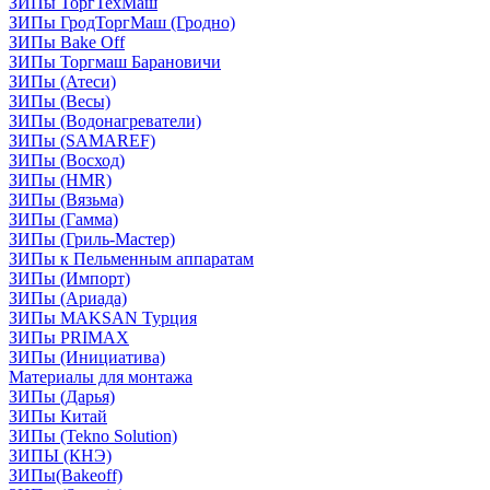
ЗИПы ТоргТехМаш
ЗИПы ГродТоргМаш (Гродно)
ЗИПы Bake Off
ЗИПы Торгмаш Барановичи
ЗИПы (Атеси)
ЗИПы (Весы)
ЗИПы (Водонагреватели)
ЗИПы (SAMAREF)
ЗИПы (Восход)
ЗИПы (HMR)
ЗИПы (Вязьма)
ЗИПы (Гамма)
ЗИПы (Гриль-Мастер)
ЗИПы к Пельменным аппаратам
ЗИПы (Импорт)
ЗИПы (Ариада)
ЗИПы MAKSAN Турция
ЗИПы PRIMAX
ЗИПы (Инициатива)
Материалы для монтажа
ЗИПы (Дарья)
ЗИПы Китай
ЗИПы (Tekno Solution)
ЗИПЫ (КНЭ)
ЗИПы(Bakeoff)