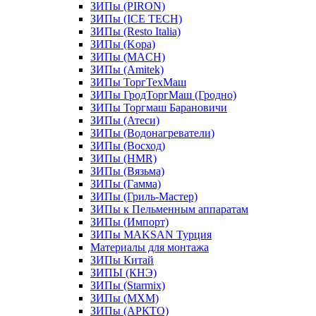
ЗИПы (PIRON)
ЗИПы (ICE TECH)
ЗИПы (Resto Italia)
ЗИПы (Kopa)
ЗИПы (MACH)
ЗИПы (Amitek)
ЗИПы ТоргТехМаш
ЗИПы ГродТоргМаш (Гродно)
ЗИПы Торгмаш Барановичи
ЗИПы (Атеси)
ЗИПы (Водонагреватели)
ЗИПы (Восход)
ЗИПы (HMR)
ЗИПы (Вязьма)
ЗИПы (Гамма)
ЗИПы (Гриль-Мастер)
ЗИПы к Пельменным аппаратам
ЗИПы (Импорт)
ЗИПы MAKSAN Турция
Материалы для монтажа
ЗИПы Китай
ЗИПЫ (КНЭ)
ЗИПы (Starmix)
ЗИПы (МХМ)
ЗИПы (АРКТО)