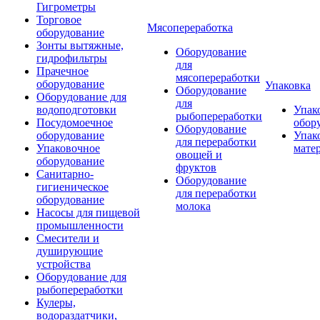
Гигрометры
Торговое
Мясопереработка
оборудование
Зонты вытяжные,
Оборудование
гидрофильтры
для
Прачечное
мясопереработки
оборудование
Упаковка
Оборудование
Оборудование для
для
водоподготовки
Упак
рыбопереработки
Посудомоечное
обор
Оборудование
оборудование
Упак
для переработки
Упаковочное
мате
овощей и
оборудование
фруктов
Санитарно-
Оборудование
гигиеническое
для переработки
оборудование
молока
Насосы для пищевой
промышленности
Смесители и
душирующие
устройства
Оборудование для
рыбопереработки
Кулеры,
водораздатчики,