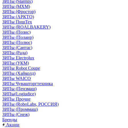
ЗИПы (Starmix)
ЗИПы (МХМ)
ЗИПы (Фростор)
ЗИПы (АРКТО)
ЗИПы ПищТех
ЗИПы (ROALBAKERY)
ЗИПы (Позис)
ЗИПы (Полаир)
ЗИПы (Полюс)
ЗИПы (Сантас)
ЗИПы (Рада)
ЗИПы Electrolux
ЗИПы (УКМ)
ЗИПы Robot Coupe
ЗИПы (Хайколд)
ЗИПы WAICO
ЗИПы Чувашторгтехника
ЗИПы (Пензмаш)
ЗИПы(Logiudice)
ЗИПы Прочие
ЗИПы (RoboLabs, РОССИЯ)
ЗИПы (Проммаш)
ЗИПы (Снеж)
Бренды
Акции