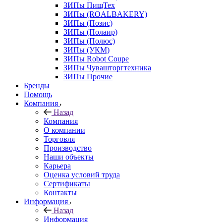
ЗИПы ПищТех
ЗИПы (ROALBAKERY)
ЗИПы (Позис)
ЗИПы (Полаир)
ЗИПы (Полюс)
ЗИПы (УКМ)
ЗИПы Robot Coupe
ЗИПы Чувашторгтехника
ЗИПы Прочие
Бренды
Помощь
Компания
Назад
Компания
О компании
Торговля
Производство
Наши объекты
Карьера
Оценка условий труда
Сертификаты
Контакты
Информация
Назад
Информация