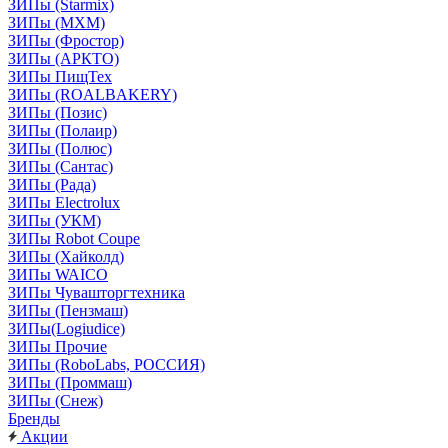
ЗИПы (Starmix)
ЗИПы (МХМ)
ЗИПы (Фростор)
ЗИПы (АРКТО)
ЗИПы ПищТех
ЗИПы (ROALBAKERY)
ЗИПы (Позис)
ЗИПы (Полаир)
ЗИПы (Полюс)
ЗИПы (Сантас)
ЗИПы (Рада)
ЗИПы Electrolux
ЗИПы (УКМ)
ЗИПы Robot Coupe
ЗИПы (Хайколд)
ЗИПы WAICO
ЗИПы Чувашторгтехника
ЗИПы (Пензмаш)
ЗИПы(Logiudice)
ЗИПы Прочие
ЗИПы (RoboLabs, РОССИЯ)
ЗИПы (Проммаш)
ЗИПы (Снеж)
Бренды
Акции