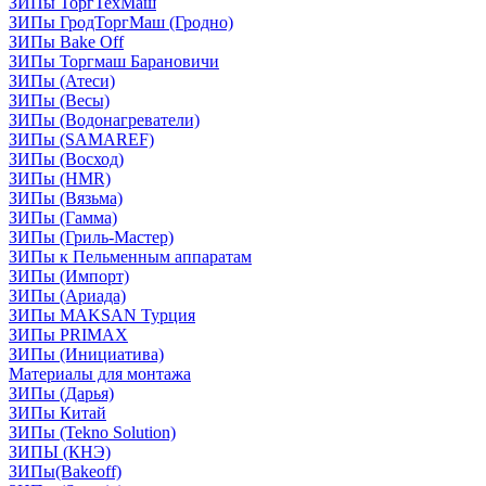
ЗИПы ТоргТехМаш
ЗИПы ГродТоргМаш (Гродно)
ЗИПы Bake Off
ЗИПы Торгмаш Барановичи
ЗИПы (Атеси)
ЗИПы (Весы)
ЗИПы (Водонагреватели)
ЗИПы (SAMAREF)
ЗИПы (Восход)
ЗИПы (HMR)
ЗИПы (Вязьма)
ЗИПы (Гамма)
ЗИПы (Гриль-Мастер)
ЗИПы к Пельменным аппаратам
ЗИПы (Импорт)
ЗИПы (Ариада)
ЗИПы MAKSAN Турция
ЗИПы PRIMAX
ЗИПы (Инициатива)
Материалы для монтажа
ЗИПы (Дарья)
ЗИПы Китай
ЗИПы (Tekno Solution)
ЗИПЫ (КНЭ)
ЗИПы(Bakeoff)