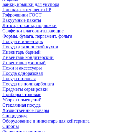
Банки, крышки для укупора
Пленки, скотч, лента РР
Гофроящики ГОСТ
Вакуумные пакеты
Лотки, стаканы, подложки
Салфетки влаговпитывающие
Формы, бумага, пергамент, фольга
Посуда и инвентарь
Посуда для японской кухни
Инвентарь барный
Инвентарь кондитерский
Инвентарь кухонный
Ножи и аксессуары
Посуда одноразовая
Посуда столовая
Посуда из поликарбоната
Предметы сервировки
Приборы столовые
Уборка помещений
Стеклянная посуда
Хозяйственные товары
Спецодежда
Оборудование и инвентарь для кейтеринга
Сиропы
Фуршетные системы