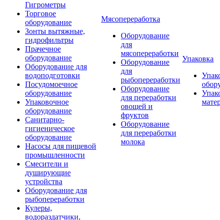
Гигрометры
Торговое
Мясопереработка
оборудование
Зонты вытяжные,
Оборудование
гидрофильтры
для
Прачечное
мясопереработки
оборудование
Упаковка
Оборудование
Оборудование для
для
водоподготовки
Упак
рыбопереработки
Посудомоечное
обор
Оборудование
оборудование
Упак
для переработки
Упаковочное
мате
овощей и
оборудование
фруктов
Санитарно-
Оборудование
гигиеническое
для переработки
оборудование
молока
Насосы для пищевой
промышленности
Смесители и
душирующие
устройства
Оборудование для
рыбопереработки
Кулеры,
водораздатчики,