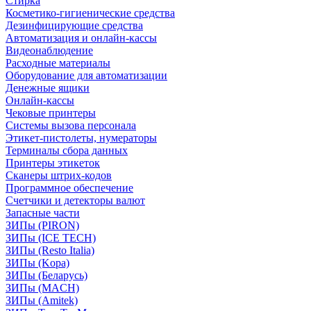
Стирка
Косметико-гигиенические средства
Дезинфицирующие средства
Автоматизация и онлайн-кассы
Видеонаблюдение
Расходные материалы
Оборудование для автоматизации
Денежные ящики
Онлайн-кассы
Чековые принтеры
Системы вызова персонала
Этикет-пистолеты, нумераторы
Терминалы сбора данных
Принтеры этикеток
Сканеры штрих-кодов
Программное обеспечение
Счетчики и детекторы валют
Запасные части
ЗИПы (PIRON)
ЗИПы (ICE TECH)
ЗИПы (Resto Italia)
ЗИПы (Kopa)
ЗИПы (Беларусь)
ЗИПы (MACH)
ЗИПы (Amitek)