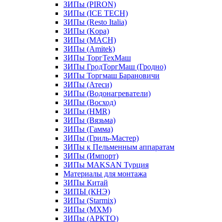
ЗИПы (PIRON)
ЗИПы (ICE TECH)
ЗИПы (Resto Italia)
ЗИПы (Kopa)
ЗИПы (MACH)
ЗИПы (Amitek)
ЗИПы ТоргТехМаш
ЗИПы ГродТоргМаш (Гродно)
ЗИПы Торгмаш Барановичи
ЗИПы (Атеси)
ЗИПы (Водонагреватели)
ЗИПы (Восход)
ЗИПы (HMR)
ЗИПы (Вязьма)
ЗИПы (Гамма)
ЗИПы (Гриль-Мастер)
ЗИПы к Пельменным аппаратам
ЗИПы (Импорт)
ЗИПы MAKSAN Турция
Материалы для монтажа
ЗИПы Китай
ЗИПЫ (КНЭ)
ЗИПы (Starmix)
ЗИПы (МХМ)
ЗИПы (АРКТО)