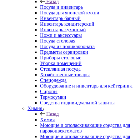
Назад
Посуда и инвентарь
Посуда для японской кухни
Инвентарь барный
Инвентарь кондитерский
Инвентарь кухонный
Ножи и аксессуары
Посуда столовая
Посуда из поликарбоната
Предметы сервировки
Приборы столовые
Уборка помещений
Стеклянная посуда
Хозяйственные товары
Спецодежда
Оборудование и инвентарь для кейтеринга
Сиропы
Термосумки
Средства индивидуальной защиты
Химия
Назад
Химия
Моющие и ополаскивающие средства для
пароконвектоматов
Моющие и ополаскивающие средства для