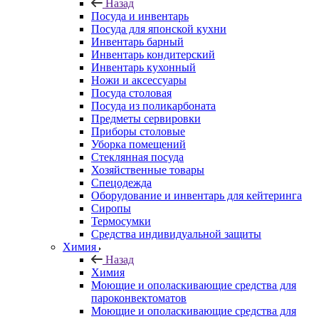
Назад
Посуда и инвентарь
Посуда для японской кухни
Инвентарь барный
Инвентарь кондитерский
Инвентарь кухонный
Ножи и аксессуары
Посуда столовая
Посуда из поликарбоната
Предметы сервировки
Приборы столовые
Уборка помещений
Стеклянная посуда
Хозяйственные товары
Спецодежда
Оборудование и инвентарь для кейтеринга
Сиропы
Термосумки
Средства индивидуальной защиты
Химия
Назад
Химия
Моющие и ополаскивающие средства для
пароконвектоматов
Моющие и ополаскивающие средства для