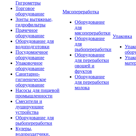
Гигрометры
Торговое
Мясопереработка
оборудование
Зонты вытяжные,
Оборудование
гидрофильтры
для
Прачечное
мясопереработки
оборудование
Упаковка
Оборудование
Оборудование для
для
водоподготовки
Упак
рыбопереработки
Посудомоечное
обор
Оборудование
оборудование
Упак
для переработки
Упаковочное
мате
овощей и
оборудование
фруктов
Санитарно-
Оборудование
гигиеническое
для переработки
оборудование
молока
Насосы для пищевой
промышленности
Смесители и
душирующие
устройства
Оборудование для
рыбопереработки
Кулеры,
водораздатчики,