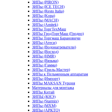
ЗИПы (PIRON)
ЗИПы (ICE TECH)
ЗИПы (Resto Italia)
ЗИПы (Kopa)
ЗИПы (MACH)
ЗИПы (Amitek)
ЗИПы ТоргТехМаш
ЗИПы ГродТоргМаш (Гродно)
ЗИПы Торгмаш Барановичи
ЗИПы (Атеси)
ЗИПы (Водонагреватели)
ЗИПы (Восход)
ЗИПы (HMR)
ЗИПы (Вязьма)
ЗИПы (Гамма)
ЗИПы (Гриль-Мастер)
ЗИПы к Пельменным аппаратам
ЗИПы (Импорт)
ЗИПы MAKSAN Турция
Материалы для монтажа
ЗИПы Китай
ЗИПЫ (КНЭ)
ЗИПы (Starmix)
ЗИПы (МХМ)
ЗИПы (АРКТО)