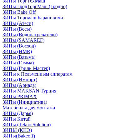
ЗИПы ТоргТехМаш
ЗИПы ГродТоргМаш (Гродно)
ЗИПы Bake Off
ЗИПы Торгмаш Барановичи
ЗИПы (Атеси)
ЗИПы (Весы)
ЗИПы (Водонагреватели)
ЗИПы (SAMAREF)
ЗИПы (Восход)
ЗИПы (HMR)
ЗИПы (Вязьма)
ЗИПы (Гамма)
ЗИПы (Гриль-Мастер)
ЗИПы к Пельменным аппаратам
ЗИПы (Импорт)
ЗИПы (Ариада)
ЗИПы MAKSAN Турция
ЗИПы PRIMAX
ЗИПы (Инициатива)
Материалы для монтажа
ЗИПы (Дарья)
ЗИПы Китай
ЗИПы (Tekno Solution)
ЗИПЫ (КНЭ)
ЗИПы(Bakeoff)