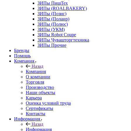
ЗИПы ПищТех
ЗИПы (ROALBAKERY)
ЗИПы (Позис)
ЗИПы (Полаир)
ЗИПы (Полюс)
ЗИПы (УКМ)
ЗИПы Robot Coupe
ЗИПы Чувашторгтехника
ЗИПы Прочие
Бренды
Помощь
Компания
Назад
Компания
О компании
Торговля
Производство
Наши объекты
Карьера
Оценка условий труда
Сертификаты
Контакты
Информация
Назад
Информация