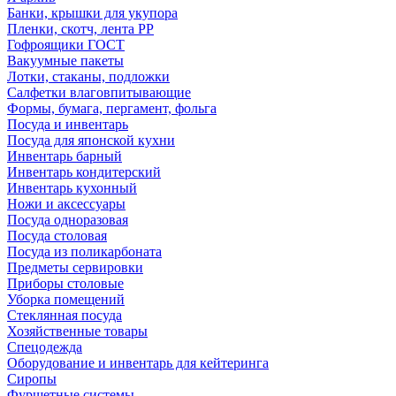
Банки, крышки для укупора
Пленки, скотч, лента РР
Гофроящики ГОСТ
Вакуумные пакеты
Лотки, стаканы, подложки
Салфетки влаговпитывающие
Формы, бумага, пергамент, фольга
Посуда и инвентарь
Посуда для японской кухни
Инвентарь барный
Инвентарь кондитерский
Инвентарь кухонный
Ножи и аксессуары
Посуда одноразовая
Посуда столовая
Посуда из поликарбоната
Предметы сервировки
Приборы столовые
Уборка помещений
Стеклянная посуда
Хозяйственные товары
Спецодежда
Оборудование и инвентарь для кейтеринга
Сиропы
Фуршетные системы