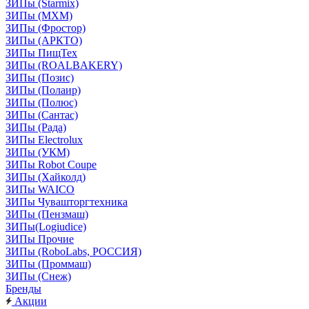
ЗИПы (Starmix)
ЗИПы (МХМ)
ЗИПы (Фростор)
ЗИПы (АРКТО)
ЗИПы ПищТех
ЗИПы (ROALBAKERY)
ЗИПы (Позис)
ЗИПы (Полаир)
ЗИПы (Полюс)
ЗИПы (Сантас)
ЗИПы (Рада)
ЗИПы Electrolux
ЗИПы (УКМ)
ЗИПы Robot Coupe
ЗИПы (Хайколд)
ЗИПы WAICO
ЗИПы Чувашторгтехника
ЗИПы (Пензмаш)
ЗИПы(Logiudice)
ЗИПы Прочие
ЗИПы (RoboLabs, РОССИЯ)
ЗИПы (Проммаш)
ЗИПы (Снеж)
Бренды
Акции