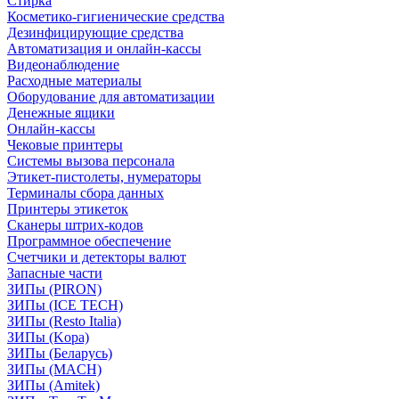
Стирка
Косметико-гигиенические средства
Дезинфицирующие средства
Автоматизация и онлайн-кассы
Видеонаблюдение
Расходные материалы
Оборудование для автоматизации
Денежные ящики
Онлайн-кассы
Чековые принтеры
Системы вызова персонала
Этикет-пистолеты, нумераторы
Терминалы сбора данных
Принтеры этикеток
Сканеры штрих-кодов
Программное обеспечение
Счетчики и детекторы валют
Запасные части
ЗИПы (PIRON)
ЗИПы (ICE TECH)
ЗИПы (Resto Italia)
ЗИПы (Kopa)
ЗИПы (Беларусь)
ЗИПы (MACH)
ЗИПы (Amitek)