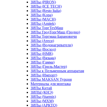
ЗИПы (PIRON)
ЗИПы (ICE TECH)
ЗИПы (Resto Italia)
ЗИПы (Kopa)
ЗИПы (MACH)
ЗИПы (Amitek)
ЗИПы ТоргТехМаш
ЗИПы ГродТоргМаш (Гродно)
ЗИПы Торгмаш Барановичи
ЗИПы (Атеси)
ЗИПы (Водонагреватели)
ЗИПы (Восход)
ЗИПы (HMR)
ЗИПы (Вязьма)
ЗИПы (Гамма)
ЗИПы (Гриль-Мастер)
ЗИПы к Пельменным аппаратам
ЗИПы (Импорт)
ЗИПы MAKSAN Турция
Материалы для монтажа
ЗИПы Китай
ЗИПЫ (КНЭ)
ЗИПы (Starmix)
ЗИПы (МХМ)
ЗИПы (АРКТО)