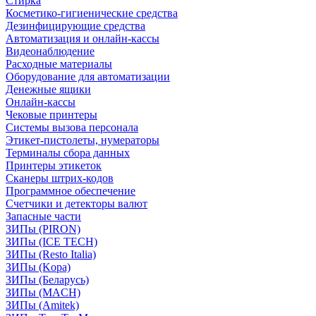
Стирка
Косметико-гигиенические средства
Дезинфицирующие средства
Автоматизация и онлайн-кассы
Видеонаблюдение
Расходные материалы
Оборудование для автоматизации
Денежные ящики
Онлайн-кассы
Чековые принтеры
Системы вызова персонала
Этикет-пистолеты, нумераторы
Терминалы сбора данных
Принтеры этикеток
Сканеры штрих-кодов
Программное обеспечение
Счетчики и детекторы валют
Запасные части
ЗИПы (PIRON)
ЗИПы (ICE TECH)
ЗИПы (Resto Italia)
ЗИПы (Kopa)
ЗИПы (Беларусь)
ЗИПы (MACH)
ЗИПы (Amitek)