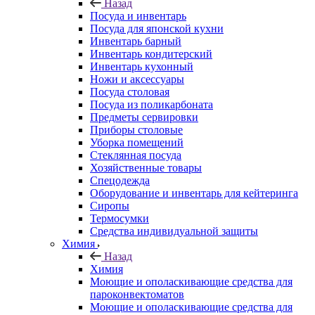
Назад
Посуда и инвентарь
Посуда для японской кухни
Инвентарь барный
Инвентарь кондитерский
Инвентарь кухонный
Ножи и аксессуары
Посуда столовая
Посуда из поликарбоната
Предметы сервировки
Приборы столовые
Уборка помещений
Стеклянная посуда
Хозяйственные товары
Спецодежда
Оборудование и инвентарь для кейтеринга
Сиропы
Термосумки
Средства индивидуальной защиты
Химия
Назад
Химия
Моющие и ополаскивающие средства для
пароконвектоматов
Моющие и ополаскивающие средства для