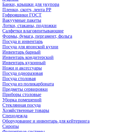
Банки, крышки для укупора
Пленки, скотч, лента РР
Гофроящики ГОСТ
Вакуумные пакеты
Лотки, стаканы, подложки
Салфетки влаговпитывающие
Формы, бумага, пергамент, фольга
Посуда и инвентарь
Посуда для японской кухни
Инвентарь барный
Инвентарь кондитерский
Инвентарь кухонный
Ножи и аксессуары
Посуда одноразовая
Посуда столовая
Посуда из поликарбоната
Предметы сервировки
Приборы столовые
Уборка помещений
Стеклянная посуда
Хозяйственные товары
Спецодежда
Оборудование и инвентарь для кейтеринга
Сиропы
Фуршетные системы