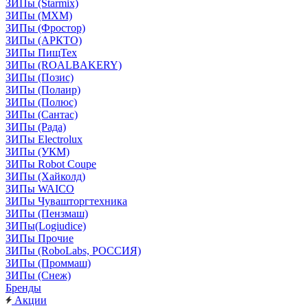
ЗИПы (Starmix)
ЗИПы (МХМ)
ЗИПы (Фростор)
ЗИПы (АРКТО)
ЗИПы ПищТех
ЗИПы (ROALBAKERY)
ЗИПы (Позис)
ЗИПы (Полаир)
ЗИПы (Полюс)
ЗИПы (Сантас)
ЗИПы (Рада)
ЗИПы Electrolux
ЗИПы (УКМ)
ЗИПы Robot Coupe
ЗИПы (Хайколд)
ЗИПы WAICO
ЗИПы Чувашторгтехника
ЗИПы (Пензмаш)
ЗИПы(Logiudice)
ЗИПы Прочие
ЗИПы (RoboLabs, РОССИЯ)
ЗИПы (Проммаш)
ЗИПы (Снеж)
Бренды
Акции