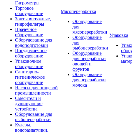
Гигрометры
Торговое
Мясопереработка
оборудование
Зонты вытяжные,
Оборудование
гидрофильтры
для
Прачечное
мясопереработки
оборудование
Упаковка
Оборудование
Оборудование для
для
водоподготовки
Упак
рыбопереработки
Посудомоечное
обор
Оборудование
оборудование
Упак
для переработки
Упаковочное
мате
овощей и
оборудование
фруктов
Санитарно-
Оборудование
гигиеническое
для переработки
оборудование
молока
Насосы для пищевой
промышленности
Смесители и
душирующие
устройства
Оборудование для
рыбопереработки
Кулеры,
водораздатчики,