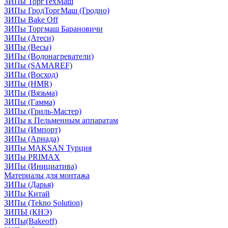
ЗИПы ТоргТехМаш
ЗИПы ГродТоргМаш (Гродно)
ЗИПы Bake Off
ЗИПы Торгмаш Барановичи
ЗИПы (Атеси)
ЗИПы (Весы)
ЗИПы (Водонагреватели)
ЗИПы (SAMAREF)
ЗИПы (Восход)
ЗИПы (HMR)
ЗИПы (Вязьма)
ЗИПы (Гамма)
ЗИПы (Гриль-Мастер)
ЗИПы к Пельменным аппаратам
ЗИПы (Импорт)
ЗИПы (Ариада)
ЗИПы MAKSAN Турция
ЗИПы PRIMAX
ЗИПы (Инициатива)
Материалы для монтажа
ЗИПы (Дарья)
ЗИПы Китай
ЗИПы (Tekno Solution)
ЗИПЫ (КНЭ)
ЗИПы(Bakeoff)