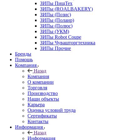
ЗИПы ПищТех
ЗИПы (ROALBAKERY)
ЗИПы (Позис)
ЗИПы (Полаир)
ЗИПы (Полюс)
ЗИПы (УКМ)
ЗИПы Robot Coupe
ЗИПы Чувашторгтехника
ЗИПы Прочие
Бренды
Помощь
Компания
Назад
Компания
О компании
Торговля
Производство
Наши объекты
Карьера
Оценка условий труда
Сертификаты
Контакты
Информация
Назад
Информация