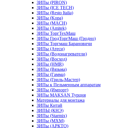
ЗИПы (PIRON)
ЗИПы (ICE TECH)
ЗИПы (Resto Italia)
ЗИПы (Kopa)
ЗИПы (MACH)
ЗИПы (Amitek)
ЗИПы ТоргТехМаш
ЗИПы ГродТоргМаш (Гродно)
ЗИПы Торгмаш Барановичи
ЗИПы (Атеси)
ЗИПы (Водонагреватели)
ЗИПы (Восход)
ЗИПы (HMR)
ЗИПы (Вязьма)
ЗИПы (Гамма)
ЗИПы (Гриль-Мастер)
ЗИПы к Пельменным аппаратам
ЗИПы (Импорт)
ЗИПы MAKSAN Турция
Материалы для монтажа
ЗИПы Китай
ЗИПЫ (КНЭ)
ЗИПы (Starmix)
ЗИПы (МХМ)
ЗИПы (АРКТО)