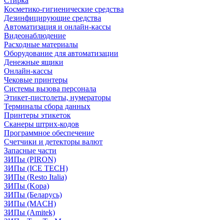
Стирка
Косметико-гигиенические средства
Дезинфицирующие средства
Автоматизация и онлайн-кассы
Видеонаблюдение
Расходные материалы
Оборудование для автоматизации
Денежные ящики
Онлайн-кассы
Чековые принтеры
Системы вызова персонала
Этикет-пистолеты, нумераторы
Терминалы сбора данных
Принтеры этикеток
Сканеры штрих-кодов
Программное обеспечение
Счетчики и детекторы валют
Запасные части
ЗИПы (PIRON)
ЗИПы (ICE TECH)
ЗИПы (Resto Italia)
ЗИПы (Kopa)
ЗИПы (Беларусь)
ЗИПы (MACH)
ЗИПы (Amitek)