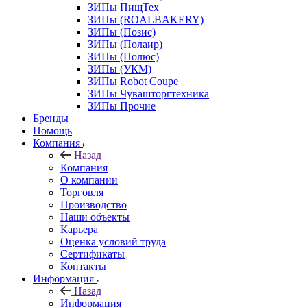
ЗИПы ПищТех
ЗИПы (ROALBAKERY)
ЗИПы (Позис)
ЗИПы (Полаир)
ЗИПы (Полюс)
ЗИПы (УКМ)
ЗИПы Robot Coupe
ЗИПы Чувашторгтехника
ЗИПы Прочие
Бренды
Помощь
Компания
Назад
Компания
О компании
Торговля
Производство
Наши объекты
Карьера
Оценка условий труда
Сертификаты
Контакты
Информация
Назад
Информация