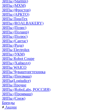
ЗИПы (Starmix)
ЗИПы (МХМ)
ЗИПы (Фростор)
ЗИПы (АРКТО)
ЗИПы ПищТех
ЗИПы (ROALBAKERY)
ЗИПы (Позис)
ЗИПы (Полаир)
ЗИПы (Полюс)
ЗИПы (Сантас)
ЗИПы (Рада)
ЗИПы Electrolux
ЗИПы (УКМ)
ЗИПы Robot Coupe
ЗИПы (Хайколд)
ЗИПы WAICO
ЗИПы Чувашторгтехника
ЗИПы (Пензмаш)
ЗИПы(Logiudice)
ЗИПы Прочие
ЗИПы (RoboLabs, РОССИЯ)
ЗИПы (Проммаш)
ЗИПы (Снеж)
Бренды
Акции