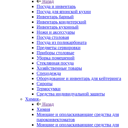
Назад
Посуда и инвентарь
Посуда для японской кухни
Инвентарь барный
Инвентарь кондитерский
Инвентарь кухонный
Ножи и аксессуары
Посуда столовая
Посуда из поликарбоната
Предметы сервировки
Приборы столовые
Уборка помещений
Стеклянная посуда
Хозяйственные товары
Спецодежда
Оборудование и инвентарь для кейтеринга
Сиропы
Термосумки
Средства индивидуальной защиты
Химия
Назад
Химия
Моющие и ополаскивающие средства для
пароконвектоматов
Моющие и ополаскивающие средства для