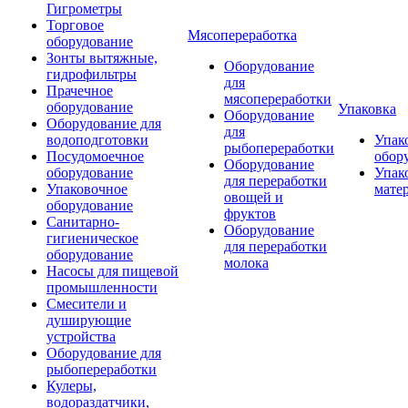
Гигрометры
Торговое
Мясопереработка
оборудование
Зонты вытяжные,
Оборудование
гидрофильтры
для
Прачечное
мясопереработки
оборудование
Упаковка
Оборудование
Оборудование для
для
водоподготовки
Упак
рыбопереработки
Посудомоечное
обор
Оборудование
оборудование
Упак
для переработки
Упаковочное
мате
овощей и
оборудование
фруктов
Санитарно-
Оборудование
гигиеническое
для переработки
оборудование
молока
Насосы для пищевой
промышленности
Смесители и
душирующие
устройства
Оборудование для
рыбопереработки
Кулеры,
водораздатчики,