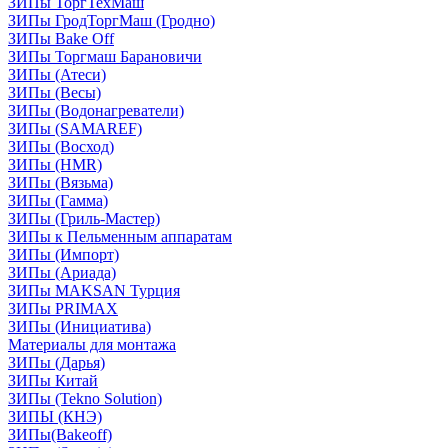
ЗИПы ТоргТехМаш
ЗИПы ГродТоргМаш (Гродно)
ЗИПы Bake Off
ЗИПы Торгмаш Барановичи
ЗИПы (Атеси)
ЗИПы (Весы)
ЗИПы (Водонагреватели)
ЗИПы (SAMAREF)
ЗИПы (Восход)
ЗИПы (HMR)
ЗИПы (Вязьма)
ЗИПы (Гамма)
ЗИПы (Гриль-Мастер)
ЗИПы к Пельменным аппаратам
ЗИПы (Импорт)
ЗИПы (Ариада)
ЗИПы MAKSAN Турция
ЗИПы PRIMAX
ЗИПы (Инициатива)
Материалы для монтажа
ЗИПы (Дарья)
ЗИПы Китай
ЗИПы (Tekno Solution)
ЗИПЫ (КНЭ)
ЗИПы(Bakeoff)