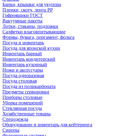
Банки, крышки для укупора
Пленки, скотч, лента РР
Гофроящики ГОСТ
Вакуумные пакеты
Лотки, стаканы, подложки
Салфетки влаговпитывающие
Формы, бумага, пергамент, фольга
Посуда и инвентарь
Посуда для японской кухни
Инвентарь барный
Инвентарь кондитерский
Инвентарь кухонный
Ножи и аксессуары
Посуда одноразовая
Посуда столовая
Посуда из поликарбоната
Предметы сервировки
Приборы столовые
Уборка помещений
Стеклянная посуда
Хозяйственные товары
Спецодежда
Оборудование и инвентарь для кейтеринга
Сиропы
Фуршетные системы