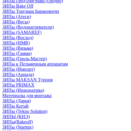
ЗИПы ГродТоргМаш (Гродно)
ЗИПы Bake Off
ЗИПы Торгмаш Барановичи
ЗИПы (Атеси)
ЗИПы (Весы)
ЗИПы (Водонагреватели)
ЗИПы (SAMAREF)
ЗИПы (Восход)
ЗИПы (HMR)
ЗИПы (Вязьма)
ЗИПы (Гамма)
ЗИПы (Гриль-Мастер)
ЗИПы к Пельменным аппаратам
ЗИПы (Импорт)
ЗИПы (Ариада)
ЗИПы MAKSAN Турция
ЗИПы PRIMAX
ЗИПы (Инициатива)
Материалы для монтажа
ЗИПы (Дарья)
ЗИПы Китай
ЗИПы (Tekno Solution)
ЗИПЫ (КНЭ)
ЗИПы(Bakeoff)
ЗИПы (Starmix)