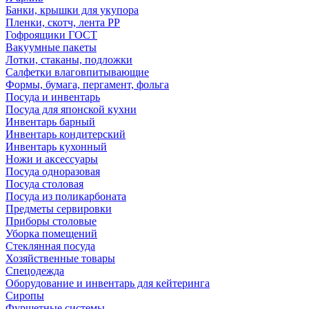
Банки, крышки для укупора
Пленки, скотч, лента РР
Гофроящики ГОСТ
Вакуумные пакеты
Лотки, стаканы, подложки
Салфетки влаговпитывающие
Формы, бумага, пергамент, фольга
Посуда и инвентарь
Посуда для японской кухни
Инвентарь барный
Инвентарь кондитерский
Инвентарь кухонный
Ножи и аксессуары
Посуда одноразовая
Посуда столовая
Посуда из поликарбоната
Предметы сервировки
Приборы столовые
Уборка помещений
Стеклянная посуда
Хозяйственные товары
Спецодежда
Оборудование и инвентарь для кейтеринга
Сиропы
Фуршетные системы