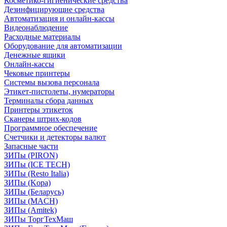
Косметико-гигиенические средства
Дезинфицирующие средства
Автоматизация и онлайн-кассы
Видеонаблюдение
Расходные материалы
Оборудование для автоматизации
Денежные ящики
Онлайн-кассы
Чековые принтеры
Системы вызова персонала
Этикет-пистолеты, нумераторы
Терминалы сбора данных
Принтеры этикеток
Сканеры штрих-кодов
Программное обеспечение
Счетчики и детекторы валют
Запасные части
ЗИПы (PIRON)
ЗИПы (ICE TECH)
ЗИПы (Resto Italia)
ЗИПы (Kopa)
ЗИПы (Беларусь)
ЗИПы (MACH)
ЗИПы (Amitek)
ЗИПы ТоргТехМаш