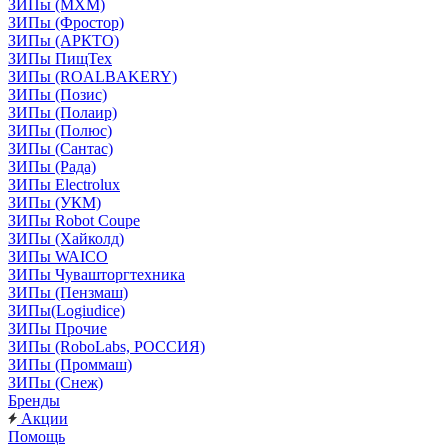
ЗИПы (МХМ)
ЗИПы (Фростор)
ЗИПы (АРКТО)
ЗИПы ПищТех
ЗИПы (ROALBAKERY)
ЗИПы (Позис)
ЗИПы (Полаир)
ЗИПы (Полюс)
ЗИПы (Сантас)
ЗИПы (Рада)
ЗИПы Electrolux
ЗИПы (УКМ)
ЗИПы Robot Coupe
ЗИПы (Хайколд)
ЗИПы WAICO
ЗИПы Чувашторгтехника
ЗИПы (Пензмаш)
ЗИПы(Logiudice)
ЗИПы Прочие
ЗИПы (RoboLabs, РОССИЯ)
ЗИПы (Проммаш)
ЗИПы (Снеж)
Бренды
Акции
Помощь