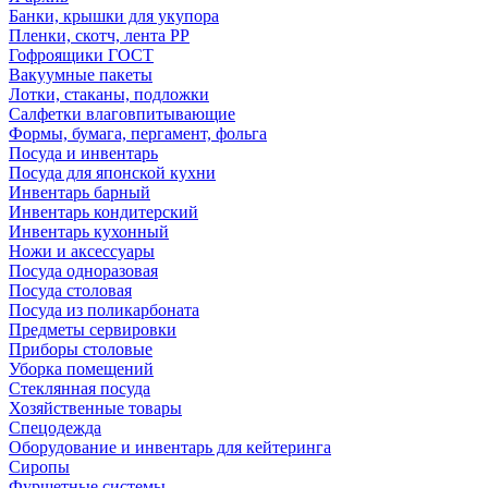
Банки, крышки для укупора
Пленки, скотч, лента РР
Гофроящики ГОСТ
Вакуумные пакеты
Лотки, стаканы, подложки
Салфетки влаговпитывающие
Формы, бумага, пергамент, фольга
Посуда и инвентарь
Посуда для японской кухни
Инвентарь барный
Инвентарь кондитерский
Инвентарь кухонный
Ножи и аксессуары
Посуда одноразовая
Посуда столовая
Посуда из поликарбоната
Предметы сервировки
Приборы столовые
Уборка помещений
Стеклянная посуда
Хозяйственные товары
Спецодежда
Оборудование и инвентарь для кейтеринга
Сиропы
Фуршетные системы