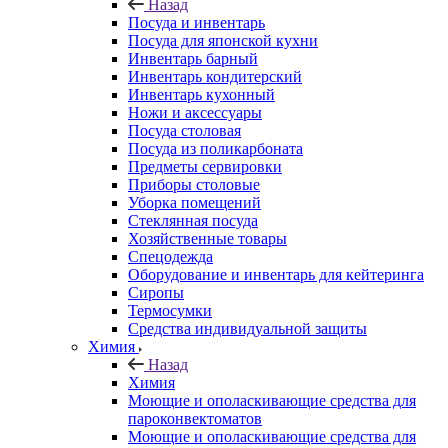
Назад
Посуда и инвентарь
Посуда для японской кухни
Инвентарь барный
Инвентарь кондитерский
Инвентарь кухонный
Ножи и аксессуары
Посуда столовая
Посуда из поликарбоната
Предметы сервировки
Приборы столовые
Уборка помещений
Стеклянная посуда
Хозяйственные товары
Спецодежда
Оборудование и инвентарь для кейтеринга
Сиропы
Термосумки
Средства индивидуальной защиты
Химия
Назад
Химия
Моющие и ополаскивающие средства для
пароконвектоматов
Моющие и ополаскивающие средства для