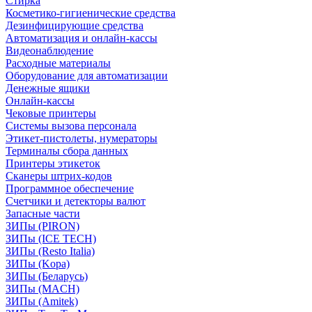
Стирка
Косметико-гигиенические средства
Дезинфицирующие средства
Автоматизация и онлайн-кассы
Видеонаблюдение
Расходные материалы
Оборудование для автоматизации
Денежные ящики
Онлайн-кассы
Чековые принтеры
Системы вызова персонала
Этикет-пистолеты, нумераторы
Терминалы сбора данных
Принтеры этикеток
Сканеры штрих-кодов
Программное обеспечение
Счетчики и детекторы валют
Запасные части
ЗИПы (PIRON)
ЗИПы (ICE TECH)
ЗИПы (Resto Italia)
ЗИПы (Kopa)
ЗИПы (Беларусь)
ЗИПы (MACH)
ЗИПы (Amitek)