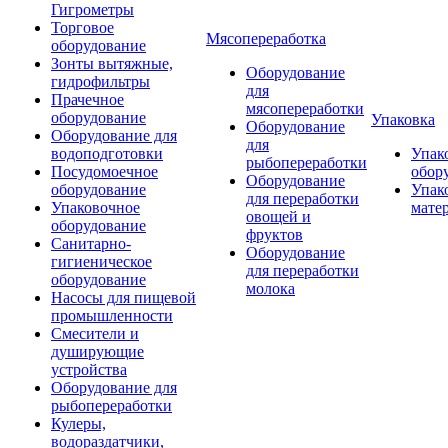
Гигрометры
Торговое
Мясопереработка
оборудование
Зонты вытяжные,
Оборудование
гидрофильтры
для
Прачечное
мясопереработки
оборудование
Упаковка
Оборудование
Оборудование для
для
водоподготовки
Упак
рыбопереработки
Посудомоечное
обор
Оборудование
оборудование
Упак
для переработки
Упаковочное
мате
овощей и
оборудование
фруктов
Санитарно-
Оборудование
гигиеническое
для переработки
оборудование
молока
Насосы для пищевой
промышленности
Смесители и
душирующие
устройства
Оборудование для
рыбопереработки
Кулеры,
водораздатчики,