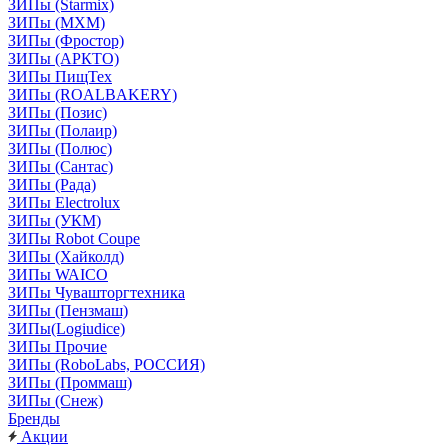
ЗИПы (Starmix)
ЗИПы (МХМ)
ЗИПы (Фростор)
ЗИПы (АРКТО)
ЗИПы ПищТех
ЗИПы (ROALBAKERY)
ЗИПы (Позис)
ЗИПы (Полаир)
ЗИПы (Полюс)
ЗИПы (Сантас)
ЗИПы (Рада)
ЗИПы Electrolux
ЗИПы (УКМ)
ЗИПы Robot Coupe
ЗИПы (Хайколд)
ЗИПы WAICO
ЗИПы Чувашторгтехника
ЗИПы (Пензмаш)
ЗИПы(Logiudice)
ЗИПы Прочие
ЗИПы (RoboLabs, РОССИЯ)
ЗИПы (Проммаш)
ЗИПы (Снеж)
Бренды
Акции