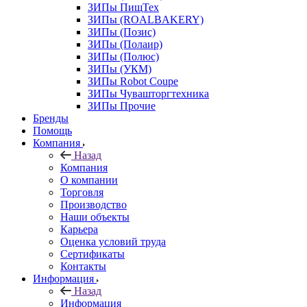
ЗИПы ПищТех
ЗИПы (ROALBAKERY)
ЗИПы (Позис)
ЗИПы (Полаир)
ЗИПы (Полюс)
ЗИПы (УКМ)
ЗИПы Robot Coupe
ЗИПы Чувашторгтехника
ЗИПы Прочие
Бренды
Помощь
Компания
Назад
Компания
О компании
Торговля
Производство
Наши объекты
Карьера
Оценка условий труда
Сертификаты
Контакты
Информация
Назад
Информация