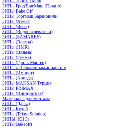
ЗИПы ТоргТехМаш
ЗИПы ГродТоргМаш (Гродно)
ЗИПы Bake Off
ЗИПы Торгмаш Барановичи
ЗИПы (Атеси)
ЗИПы (Весы)
ЗИПы (Водонагреватели)
ЗИПы (SAMAREF)
ЗИПы (Восход)
ЗИПы (HMR)
ЗИПы (Вязьма)
ЗИПы (Гамма)
ЗИПы (Гриль-Мастер)
ЗИПы к Пельменным аппаратам
ЗИПы (Импорт)
ЗИПы (Ариада)
ЗИПы MAKSAN Турция
ЗИПы PRIMAX
ЗИПы (Инициатива)
Материалы для монтажа
ЗИПы (Дарья)
ЗИПы Китай
ЗИПы (Tekno Solution)
ЗИПЫ (КНЭ)
ЗИПы(Bakeoff)