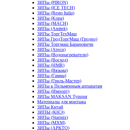
ЗИПы (PIRON)
ЗИПы (ICE TECH)
ЗИПы (Resto Italia)
ЗИПы (Kopa)
ЗИПы (MACH)
ЗИПы (Amitek)
ЗИПы ТоргТехМаш
ЗИПы ГродТоргМаш (Гродно)
ЗИПы Торгмаш Барановичи
ЗИПы (Атеси)
ЗИПы (Водонагреватели)
ЗИПы (Восход)
ЗИПы (HMR)
ЗИПы (Вязьма)
ЗИПы (Гамма)
ЗИПы (Гриль-Мастер)
ЗИПы к Пельменным аппаратам
ЗИПы (Импорт)
ЗИПы MAKSAN Турция
Материалы для монтажа
ЗИПы Китай
ЗИПЫ (КНЭ)
ЗИПы (Starmix)
ЗИПы (МХМ)
ЗИПы (АРКТО)