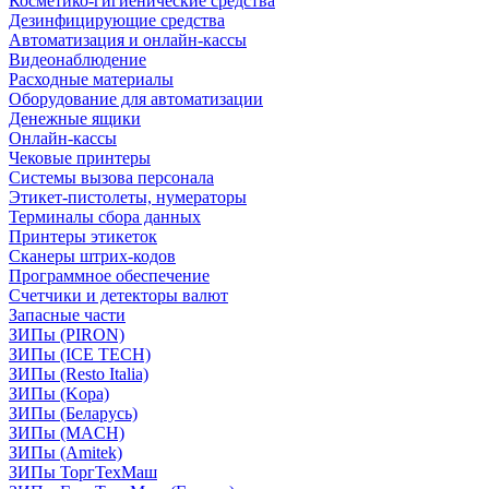
Косметико-гигиенические средства
Дезинфицирующие средства
Автоматизация и онлайн-кассы
Видеонаблюдение
Расходные материалы
Оборудование для автоматизации
Денежные ящики
Онлайн-кассы
Чековые принтеры
Системы вызова персонала
Этикет-пистолеты, нумераторы
Терминалы сбора данных
Принтеры этикеток
Сканеры штрих-кодов
Программное обеспечение
Счетчики и детекторы валют
Запасные части
ЗИПы (PIRON)
ЗИПы (ICE TECH)
ЗИПы (Resto Italia)
ЗИПы (Kopa)
ЗИПы (Беларусь)
ЗИПы (MACH)
ЗИПы (Amitek)
ЗИПы ТоргТехМаш