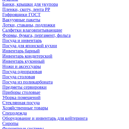
Банки, крышки для укупора
Пленки, скотч, лента РР
Гофроящики ГОСТ
Вакуумные пакеты
Лотки, стаканы, подложки
Салфетки влаговпитывающие
Формы, бумага, пергамент, фольга
Посуда и инвентарь
Посуда для японской кухни
Инвентарь барный
Инвентарь кондитерский
Инвентарь кухонный
Ножи и аксессуары
Посуда одноразовая
Посуда столовая
Посуда из поликарбоната
Предметы сервировки
Приборы столовые
Уборка помещений
Стеклянная посуда
Хозяйственные товары
Спецодежда
Оборудование и инвентарь для кейтеринга
Сиропы
Фуршетные системы