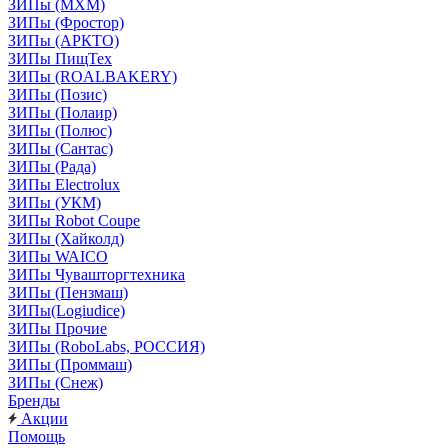
ЗИПы (МХМ)
ЗИПы (Фростор)
ЗИПы (АРКТО)
ЗИПы ПищТех
ЗИПы (ROALBAKERY)
ЗИПы (Позис)
ЗИПы (Полаир)
ЗИПы (Полюс)
ЗИПы (Сантас)
ЗИПы (Рада)
ЗИПы Electrolux
ЗИПы (УКМ)
ЗИПы Robot Coupe
ЗИПы (Хайколд)
ЗИПы WAICO
ЗИПы Чувашторгтехника
ЗИПы (Пензмаш)
ЗИПы(Logiudice)
ЗИПы Прочие
ЗИПы (RoboLabs, РОССИЯ)
ЗИПы (Проммаш)
ЗИПы (Снеж)
Бренды
Акции
Помощь