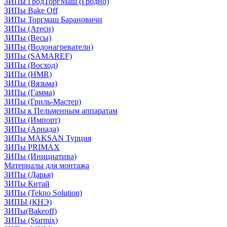
ЗИПы ГродТоргМаш (Гродно)
ЗИПы Bake Off
ЗИПы Торгмаш Барановичи
ЗИПы (Атеси)
ЗИПы (Весы)
ЗИПы (Водонагреватели)
ЗИПы (SAMAREF)
ЗИПы (Восход)
ЗИПы (HMR)
ЗИПы (Вязьма)
ЗИПы (Гамма)
ЗИПы (Гриль-Мастер)
ЗИПы к Пельменным аппаратам
ЗИПы (Импорт)
ЗИПы (Ариада)
ЗИПы MAKSAN Турция
ЗИПы PRIMAX
ЗИПы (Инициатива)
Материалы для монтажа
ЗИПы (Дарья)
ЗИПы Китай
ЗИПы (Tekno Solution)
ЗИПЫ (КНЭ)
ЗИПы(Bakeoff)
ЗИПы (Starmix)