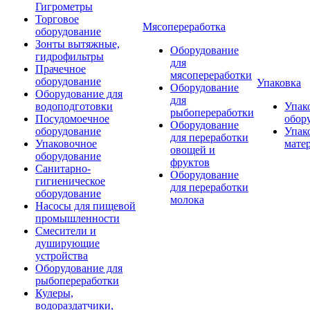
Гигрометры
Торговое
Мясопереработка
оборудование
Зонты вытяжные,
Оборудование
гидрофильтры
для
Прачечное
мясопереработки
оборудование
Упаковка
Оборудование
Оборудование для
для
водоподготовки
Упак
рыбопереработки
Посудомоечное
обор
Оборудование
оборудование
Упак
для переработки
Упаковочное
мате
овощей и
оборудование
фруктов
Санитарно-
Оборудование
гигиеническое
для переработки
оборудование
молока
Насосы для пищевой
промышленности
Смесители и
душирующие
устройства
Оборудование для
рыбопереработки
Кулеры,
водораздатчики,