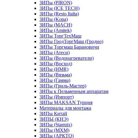
ЗИПы (PIRON)
ЗИПы (ICE TECH)
ЗИПы (Resto Italia)
ЗИПы (Kopa)
ЗИПы (MACH)
ЗИПы (Amitek)
ЗИПы ТоргТехМаш
ЗИПы ГродТоргМаш (Гродно)
ЗИПы Торгмаш Барановичи
ЗИПы (Атеси)
ЗИПы (Водонагреватели)
ЗИПы (Восход)
ЗИПы (HMR)
ЗИПы (Вязьма)
ЗИПы (Гамма)
ЗИПы (Гриль-Мастер)
ЗИПы к Пельменным аппаратам
ЗИПы (Импорт)
ЗИПы MAKSAN Турция
Материалы для монтажа
ЗИПы Китай
ЗИПЫ (КНЭ)
ЗИПы (Starmix)
ЗИПы (МХМ)
ЗИПы (АРКТО)