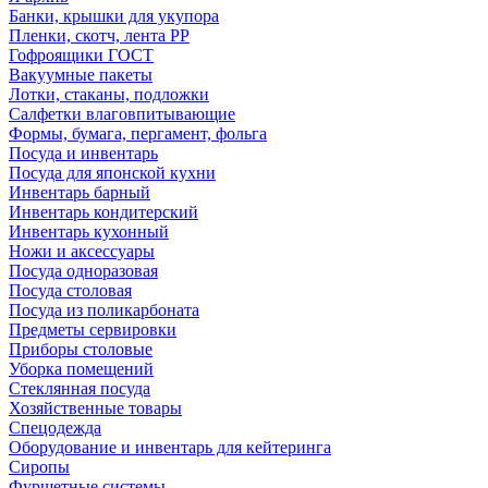
Банки, крышки для укупора
Пленки, скотч, лента РР
Гофроящики ГОСТ
Вакуумные пакеты
Лотки, стаканы, подложки
Салфетки влаговпитывающие
Формы, бумага, пергамент, фольга
Посуда и инвентарь
Посуда для японской кухни
Инвентарь барный
Инвентарь кондитерский
Инвентарь кухонный
Ножи и аксессуары
Посуда одноразовая
Посуда столовая
Посуда из поликарбоната
Предметы сервировки
Приборы столовые
Уборка помещений
Стеклянная посуда
Хозяйственные товары
Спецодежда
Оборудование и инвентарь для кейтеринга
Сиропы
Фуршетные системы