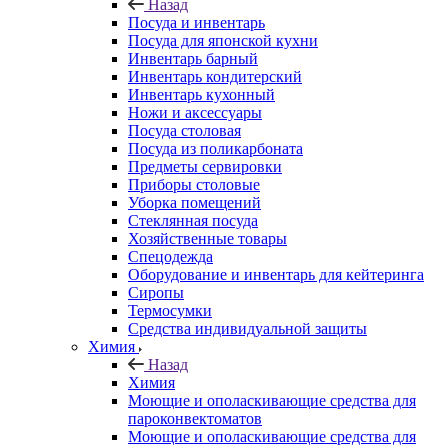
Назад
Посуда и инвентарь
Посуда для японской кухни
Инвентарь барный
Инвентарь кондитерский
Инвентарь кухонный
Ножи и аксессуары
Посуда столовая
Посуда из поликарбоната
Предметы сервировки
Приборы столовые
Уборка помещений
Стеклянная посуда
Хозяйственные товары
Спецодежда
Оборудование и инвентарь для кейтеринга
Сиропы
Термосумки
Средства индивидуальной защиты
Химия
Назад
Химия
Моющие и ополаскивающие средства для
пароконвектоматов
Моющие и ополаскивающие средства для