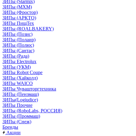
ЗИПы (Starmix)
ЗИПы (МХМ)
ЗИПы (Фростор)
ЗИПы (АРКТО)
ЗИПы ПищТех
ЗИПы (ROALBAKERY)
ЗИПы (Позис)
ЗИПы (Полаир)
ЗИПы (Полюс)
ЗИПы (Сантас)
ЗИПы (Рада)
ЗИПы Electrolux
ЗИПы (УКМ)
ЗИПы Robot Coupe
ЗИПы (Хайколд)
ЗИПы WAICO
ЗИПы Чувашторгтехника
ЗИПы (Пензмаш)
ЗИПы(Logiudice)
ЗИПы Прочие
ЗИПы (RoboLabs, РОССИЯ)
ЗИПы (Проммаш)
ЗИПы (Снеж)
Бренды
Акции