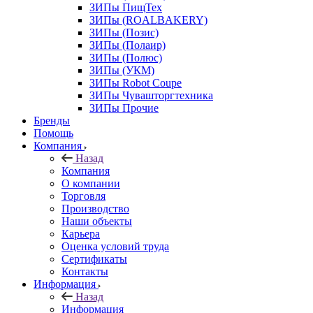
ЗИПы ПищТех
ЗИПы (ROALBAKERY)
ЗИПы (Позис)
ЗИПы (Полаир)
ЗИПы (Полюс)
ЗИПы (УКМ)
ЗИПы Robot Coupe
ЗИПы Чувашторгтехника
ЗИПы Прочие
Бренды
Помощь
Компания
Назад
Компания
О компании
Торговля
Производство
Наши объекты
Карьера
Оценка условий труда
Сертификаты
Контакты
Информация
Назад
Информация