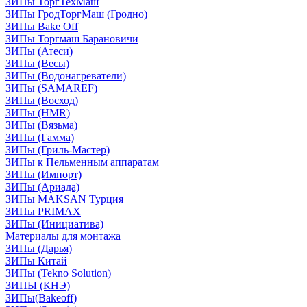
ЗИПы ТоргТехМаш
ЗИПы ГродТоргМаш (Гродно)
ЗИПы Bake Off
ЗИПы Торгмаш Барановичи
ЗИПы (Атеси)
ЗИПы (Весы)
ЗИПы (Водонагреватели)
ЗИПы (SAMAREF)
ЗИПы (Восход)
ЗИПы (HMR)
ЗИПы (Вязьма)
ЗИПы (Гамма)
ЗИПы (Гриль-Мастер)
ЗИПы к Пельменным аппаратам
ЗИПы (Импорт)
ЗИПы (Ариада)
ЗИПы MAKSAN Турция
ЗИПы PRIMAX
ЗИПы (Инициатива)
Материалы для монтажа
ЗИПы (Дарья)
ЗИПы Китай
ЗИПы (Tekno Solution)
ЗИПЫ (КНЭ)
ЗИПы(Bakeoff)