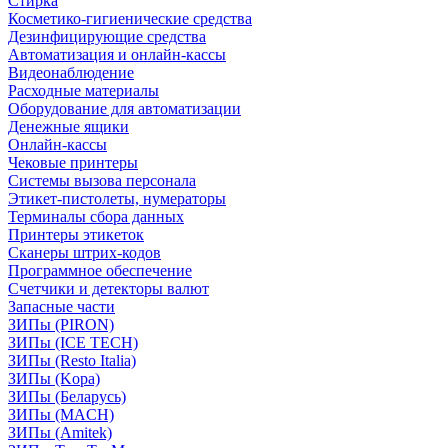
Стирка
Косметико-гигиенические средства
Дезинфицирующие средства
Автоматизация и онлайн-кассы
Видеонаблюдение
Расходные материалы
Оборудование для автоматизации
Денежные ящики
Онлайн-кассы
Чековые принтеры
Системы вызова персонала
Этикет-пистолеты, нумераторы
Терминалы сбора данных
Принтеры этикеток
Сканеры штрих-кодов
Программное обеспечение
Счетчики и детекторы валют
Запасные части
ЗИПы (PIRON)
ЗИПы (ICE TECH)
ЗИПы (Resto Italia)
ЗИПы (Kopa)
ЗИПы (Беларусь)
ЗИПы (MACH)
ЗИПы (Amitek)