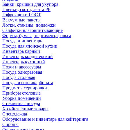
Банки, крышки для укупора
Пленки, скотч, лента РР
Гофроящики ГОСТ
Вакуумные пакеты
Лотки, стаканы, подложки
Салфетки влаговпитывающие
Формы, бумага, пергамент, фольга
Посуда и инвентарь
Посуда для японской кухни
Инвентарь барный
Инвентарь кондитерский
Инвентарь кухонный
Ножи и аксессуары
Посуда одноразовая
Посуда столовая
Посуда из поликарбоната
Предметы сервировки
Приборы столовые
Уборка помещений
Стеклянная посуда
Хозяйственные товары
Спецодежда
Оборудование и инвентарь для кейтеринга
Сиропы
Фуршетные системы