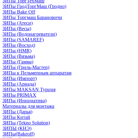
ЗИПы ТоргТехМаш
ЗИПы ГродТоргМаш (Гродно)
ЗИПы Bake Off
ЗИПы Торгмаш Барановичи
ЗИПы (Атеси)
ЗИПы (Весы)
ЗИПы (Водонагреватели)
ЗИПы (SAMAREF)
ЗИПы (Восход)
ЗИПы (HMR)
ЗИПы (Вязьма)
ЗИПы (Гамма)
ЗИПы (Гриль-Мастер)
ЗИПы к Пельменным аппаратам
ЗИПы (Импорт)
ЗИПы (Ариада)
ЗИПы MAKSAN Турция
ЗИПы PRIMAX
ЗИПы (Инициатива)
Материалы для монтажа
ЗИПы (Дарья)
ЗИПы Китай
ЗИПы (Tekno Solution)
ЗИПЫ (КНЭ)
ЗИПы(Bakeoff)