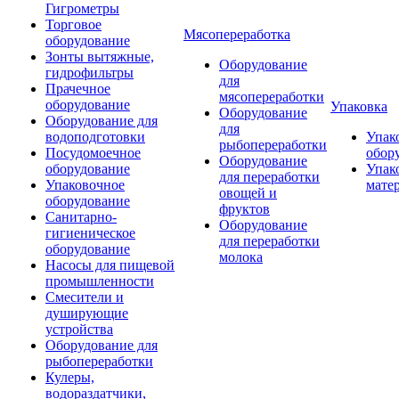
Гигрометры
Торговое
Мясопереработка
оборудование
Зонты вытяжные,
Оборудование
гидрофильтры
для
Прачечное
мясопереработки
оборудование
Упаковка
Оборудование
Оборудование для
для
водоподготовки
Упак
рыбопереработки
Посудомоечное
обор
Оборудование
оборудование
Упак
для переработки
Упаковочное
мате
овощей и
оборудование
фруктов
Санитарно-
Оборудование
гигиеническое
для переработки
оборудование
молока
Насосы для пищевой
промышленности
Смесители и
душирующие
устройства
Оборудование для
рыбопереработки
Кулеры,
водораздатчики,