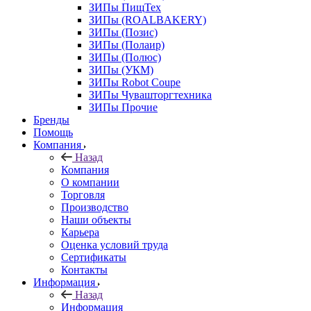
ЗИПы ПищТех
ЗИПы (ROALBAKERY)
ЗИПы (Позис)
ЗИПы (Полаир)
ЗИПы (Полюс)
ЗИПы (УКМ)
ЗИПы Robot Coupe
ЗИПы Чувашторгтехника
ЗИПы Прочие
Бренды
Помощь
Компания
Назад
Компания
О компании
Торговля
Производство
Наши объекты
Карьера
Оценка условий труда
Сертификаты
Контакты
Информация
Назад
Информация