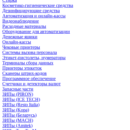
Стирка
Косметико-гигиенические средства
Дезинфицирующие средства
Автоматизация и онлайн-кассы
Видеонаблюдение
Расходные материалы
Оборудование для автоматизации
Денежные ящики
Онлайн-кассы
Чековые принтеры
Системы вызова персонала
Этикет-пистолеты, нумераторы
Терминалы сбора данных
Принтеры этикеток
Сканеры штрих-кодов
Программное обеспечение
Счетчики и детекторы валют
Запасные части
ЗИПы (PIRON)
ЗИПы (ICE TECH)
ЗИПы (Resto Italia)
ЗИПы (Kopa)
ЗИПы (Беларусь)
ЗИПы (MACH)
ЗИПы (Amitek)