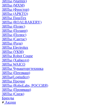
ЗИПы (Starmix)
ЗИПы (МХМ)
ЗИПы (Фростор)
ЗИПы (АРКТО)
ЗИПы ПищТех
ЗИПы (ROALBAKERY)
ЗИПы (Позис)
ЗИПы (Полаир)
ЗИПы (Полюс)
ЗИПы (Сантас)
ЗИПы (Рада)
ЗИПы Electrolux
ЗИПы (УКМ)
ЗИПы Robot Coupe
ЗИПы (Хайколд)
ЗИПы WAICO
ЗИПы Чувашторгтехника
ЗИПы (Пензмаш)
ЗИПы(Logiudice)
ЗИПы Прочие
ЗИПы (RoboLabs, РОССИЯ)
ЗИПы (Проммаш)
ЗИПы (Снеж)
Бренды
Акции