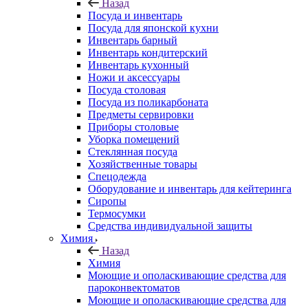
Назад
Посуда и инвентарь
Посуда для японской кухни
Инвентарь барный
Инвентарь кондитерский
Инвентарь кухонный
Ножи и аксессуары
Посуда столовая
Посуда из поликарбоната
Предметы сервировки
Приборы столовые
Уборка помещений
Стеклянная посуда
Хозяйственные товары
Спецодежда
Оборудование и инвентарь для кейтеринга
Сиропы
Термосумки
Средства индивидуальной защиты
Химия
Назад
Химия
Моющие и ополаскивающие средства для
пароконвектоматов
Моющие и ополаскивающие средства для