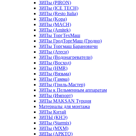
ЗИПы (PIRON)
ЗИПы (ICE TECH)
ЗИПы (Resto Italia)
ЗИПы (Kopa)
ЗИПы (MACH)
ЗИПы (Amitek)
ЗИПы ТоргТехМаш
ЗИПы ГродТоргМаш (Гродно)
ЗИПы Торгмаш Барановичи
ЗИПы (Атеси)
ЗИПы (Водонагреватели)
ЗИПы (Восход)
ЗИПы (HMR)
ЗИПы (Вязьма)
ЗИПы (Гамма)
ЗИПы (Гриль-Мастер)
ЗИПы к Пельменным аппаратам
ЗИПы (Импорт)
ЗИПы MAKSAN Турция
Материалы для монтажа
ЗИПы Китай
ЗИПЫ (КНЭ)
ЗИПы (Starmix)
ЗИПы (МХМ)
ЗИПы (АРКТО)