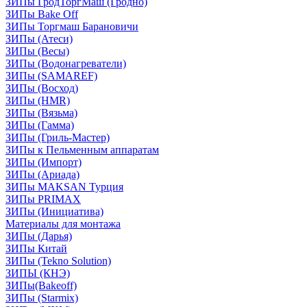
ЗИПы ГродТоргМаш (Гродно)
ЗИПы Bake Off
ЗИПы Торгмаш Барановичи
ЗИПы (Атеси)
ЗИПы (Весы)
ЗИПы (Водонагреватели)
ЗИПы (SAMAREF)
ЗИПы (Восход)
ЗИПы (HMR)
ЗИПы (Вязьма)
ЗИПы (Гамма)
ЗИПы (Гриль-Мастер)
ЗИПы к Пельменным аппаратам
ЗИПы (Импорт)
ЗИПы (Ариада)
ЗИПы MAKSAN Турция
ЗИПы PRIMAX
ЗИПы (Инициатива)
Материалы для монтажа
ЗИПы (Дарья)
ЗИПы Китай
ЗИПы (Tekno Solution)
ЗИПЫ (КНЭ)
ЗИПы(Bakeoff)
ЗИПы (Starmix)