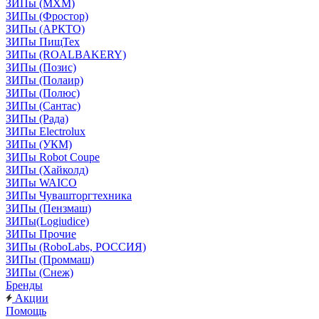
ЗИПы (МХМ)
ЗИПы (Фростор)
ЗИПы (АРКТО)
ЗИПы ПищТех
ЗИПы (ROALBAKERY)
ЗИПы (Позис)
ЗИПы (Полаир)
ЗИПы (Полюс)
ЗИПы (Сантас)
ЗИПы (Рада)
ЗИПы Electrolux
ЗИПы (УКМ)
ЗИПы Robot Coupe
ЗИПы (Хайколд)
ЗИПы WAICO
ЗИПы Чувашторгтехника
ЗИПы (Пензмаш)
ЗИПы(Logiudice)
ЗИПы Прочие
ЗИПы (RoboLabs, РОССИЯ)
ЗИПы (Проммаш)
ЗИПы (Снеж)
Бренды
Акции
Помощь