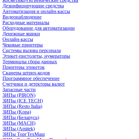
Косметико-гигиенические средства
Дезинфицирующие средства
Автоматизация и онлайн-кассы
Видеонаблюдение
Расходные материалы
Оборудование для автоматизации
Денежные ящики
Онлайн-кассы
Чековые принтеры
Системы вызова персонала
Этикет-пистолеты, нумераторы
Терминалы сбора данных
Принтеры этикеток
Сканеры штрих-кодов
Программное обеспечение
Счетчики и детекторы валют
Запасные части
ЗИПы (PIRON)
ЗИПы (ICE TECH)
ЗИПы (Resto Italia)
ЗИПы (Kopa)
ЗИПы (Беларусь)
ЗИПы (MACH)
ЗИПы (Amitek)
ЗИПы ТоргТехМаш