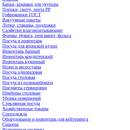
Банки, крышки для укупора
Пленки, скотч, лента РР
Гофроящики ГОСТ
Вакуумные пакеты
Лотки, стаканы, подложки
Салфетки влаговпитывающие
Формы, бумага, пергамент, фольга
Посуда и инвентарь
Посуда для японской кухни
Инвентарь барный
Инвентарь кондитерский
Инвентарь кухонный
Ножи и аксессуары
Посуда одноразовая
Посуда столовая
Посуда из поликарбоната
Предметы сервировки
Приборы столовые
Уборка помещений
Стеклянная посуда
Хозяйственные товары
Спецодежда
Оборудование и инвентарь для кейтеринга
Сиропы
Фуршетные системы