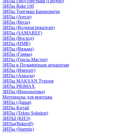
ЗИПы ГродТоргМаш (Гродно)
ЗИПы Bake Off
ЗИПы Торгмаш Барановичи
ЗИПы (Атеси)
ЗИПы (Весы)
ЗИПы (Водонагреватели)
ЗИПы (SAMAREF)
ЗИПы (Восход)
ЗИПы (HMR)
ЗИПы (Вязьма)
ЗИПы (Гамма)
ЗИПы (Гриль-Мастер)
ЗИПы к Пельменным аппаратам
ЗИПы (Импорт)
ЗИПы (Ариада)
ЗИПы MAKSAN Турция
ЗИПы PRIMAX
ЗИПы (Инициатива)
Материалы для монтажа
ЗИПы (Дарья)
ЗИПы Китай
ЗИПы (Tekno Solution)
ЗИПЫ (КНЭ)
ЗИПы(Bakeoff)
ЗИПы (Starmix)