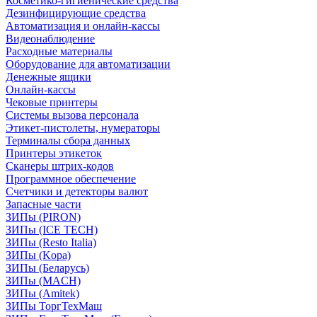
Косметико-гигиенические средства
Дезинфицирующие средства
Автоматизация и онлайн-кассы
Видеонаблюдение
Расходные материалы
Оборудование для автоматизации
Денежные ящики
Онлайн-кассы
Чековые принтеры
Системы вызова персонала
Этикет-пистолеты, нумераторы
Терминалы сбора данных
Принтеры этикеток
Сканеры штрих-кодов
Программное обеспечение
Счетчики и детекторы валют
Запасные части
ЗИПы (PIRON)
ЗИПы (ICE TECH)
ЗИПы (Resto Italia)
ЗИПы (Kopa)
ЗИПы (Беларусь)
ЗИПы (MACH)
ЗИПы (Amitek)
ЗИПы ТоргТехМаш