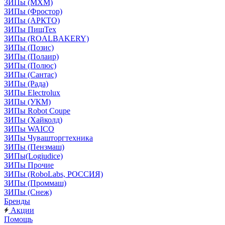
ЗИПы (МХМ)
ЗИПы (Фростор)
ЗИПы (АРКТО)
ЗИПы ПищТех
ЗИПы (ROALBAKERY)
ЗИПы (Позис)
ЗИПы (Полаир)
ЗИПы (Полюс)
ЗИПы (Сантас)
ЗИПы (Рада)
ЗИПы Electrolux
ЗИПы (УКМ)
ЗИПы Robot Coupe
ЗИПы (Хайколд)
ЗИПы WAICO
ЗИПы Чувашторгтехника
ЗИПы (Пензмаш)
ЗИПы(Logiudice)
ЗИПы Прочие
ЗИПы (RoboLabs, РОССИЯ)
ЗИПы (Проммаш)
ЗИПы (Снеж)
Бренды
Акции
Помощь