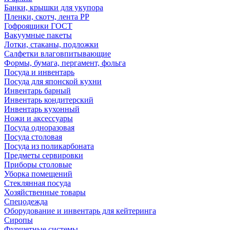
Банки, крышки для укупора
Пленки, скотч, лента РР
Гофроящики ГОСТ
Вакуумные пакеты
Лотки, стаканы, подложки
Салфетки влаговпитывающие
Формы, бумага, пергамент, фольга
Посуда и инвентарь
Посуда для японской кухни
Инвентарь барный
Инвентарь кондитерский
Инвентарь кухонный
Ножи и аксессуары
Посуда одноразовая
Посуда столовая
Посуда из поликарбоната
Предметы сервировки
Приборы столовые
Уборка помещений
Стеклянная посуда
Хозяйственные товары
Спецодежда
Оборудование и инвентарь для кейтеринга
Сиропы
Фуршетные системы