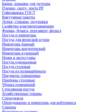
Банки, крышки для укупора
Пленки, скотч, лента РР
Гофроящики ГОСТ
Вакуумные пакеты
Лотки, стаканы, подложки
Салфетки влаговпитывающие
Формы, бумага, пергамент, фольга
Посуда и инвентарь
Посуда для японской кухни
Инвентарь барный
Инвентарь кондитерский
Инвентарь кухонный
Ножи и аксессуары
Посуда одноразовая
Посуда столовая
Посуда из поликарбоната
Предметы сервировки
Приборы столовые
Уборка помещений
Стеклянная посуда
Хозяйственные товары
Спецодежда
Оборудование и инвентарь для кейтеринга
Сиропы
Фуршетные системы