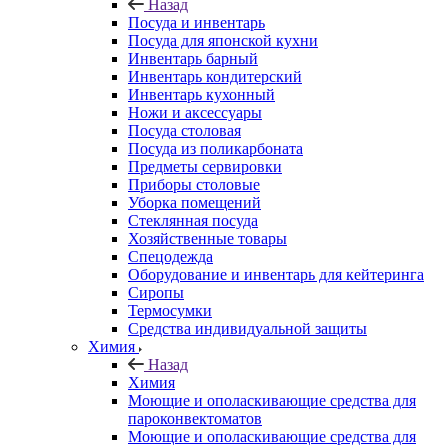
Назад
Посуда и инвентарь
Посуда для японской кухни
Инвентарь барный
Инвентарь кондитерский
Инвентарь кухонный
Ножи и аксессуары
Посуда столовая
Посуда из поликарбоната
Предметы сервировки
Приборы столовые
Уборка помещений
Стеклянная посуда
Хозяйственные товары
Спецодежда
Оборудование и инвентарь для кейтеринга
Сиропы
Термосумки
Средства индивидуальной защиты
Химия
Назад
Химия
Моющие и ополаскивающие средства для
пароконвектоматов
Моющие и ополаскивающие средства для