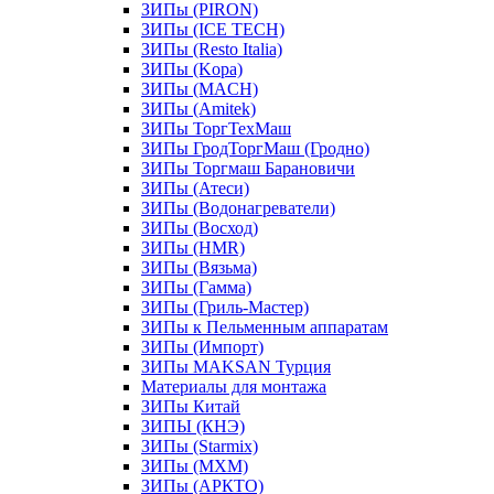
ЗИПы (PIRON)
ЗИПы (ICE TECH)
ЗИПы (Resto Italia)
ЗИПы (Kopa)
ЗИПы (MACH)
ЗИПы (Amitek)
ЗИПы ТоргТехМаш
ЗИПы ГродТоргМаш (Гродно)
ЗИПы Торгмаш Барановичи
ЗИПы (Атеси)
ЗИПы (Водонагреватели)
ЗИПы (Восход)
ЗИПы (HMR)
ЗИПы (Вязьма)
ЗИПы (Гамма)
ЗИПы (Гриль-Мастер)
ЗИПы к Пельменным аппаратам
ЗИПы (Импорт)
ЗИПы MAKSAN Турция
Материалы для монтажа
ЗИПы Китай
ЗИПЫ (КНЭ)
ЗИПы (Starmix)
ЗИПы (МХМ)
ЗИПы (АРКТО)