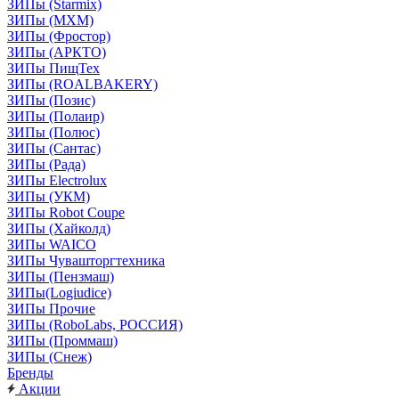
ЗИПы (Starmix)
ЗИПы (МХМ)
ЗИПы (Фростор)
ЗИПы (АРКТО)
ЗИПы ПищТех
ЗИПы (ROALBAKERY)
ЗИПы (Позис)
ЗИПы (Полаир)
ЗИПы (Полюс)
ЗИПы (Сантас)
ЗИПы (Рада)
ЗИПы Electrolux
ЗИПы (УКМ)
ЗИПы Robot Coupe
ЗИПы (Хайколд)
ЗИПы WAICO
ЗИПы Чувашторгтехника
ЗИПы (Пензмаш)
ЗИПы(Logiudice)
ЗИПы Прочие
ЗИПы (RoboLabs, РОССИЯ)
ЗИПы (Проммаш)
ЗИПы (Снеж)
Бренды
Акции