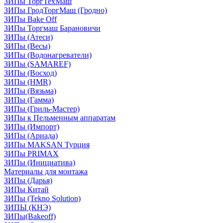
ЗИПы ТоргТехМаш
ЗИПы ГродТоргМаш (Гродно)
ЗИПы Bake Off
ЗИПы Торгмаш Барановичи
ЗИПы (Атеси)
ЗИПы (Весы)
ЗИПы (Водонагреватели)
ЗИПы (SAMAREF)
ЗИПы (Восход)
ЗИПы (HMR)
ЗИПы (Вязьма)
ЗИПы (Гамма)
ЗИПы (Гриль-Мастер)
ЗИПы к Пельменным аппаратам
ЗИПы (Импорт)
ЗИПы (Ариада)
ЗИПы MAKSAN Турция
ЗИПы PRIMAX
ЗИПы (Инициатива)
Материалы для монтажа
ЗИПы (Дарья)
ЗИПы Китай
ЗИПы (Tekno Solution)
ЗИПЫ (КНЭ)
ЗИПы(Bakeoff)