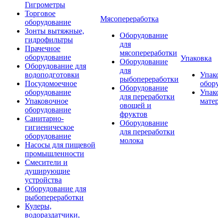
Гигрометры
Торговое
Мясопереработка
оборудование
Зонты вытяжные,
Оборудование
гидрофильтры
для
Прачечное
мясопереработки
оборудование
Упаковка
Оборудование
Оборудование для
для
водоподготовки
Упак
рыбопереработки
Посудомоечное
обор
Оборудование
оборудование
Упак
для переработки
Упаковочное
мате
овощей и
оборудование
фруктов
Санитарно-
Оборудование
гигиеническое
для переработки
оборудование
молока
Насосы для пищевой
промышленности
Смесители и
душирующие
устройства
Оборудование для
рыбопереработки
Кулеры,
водораздатчики,