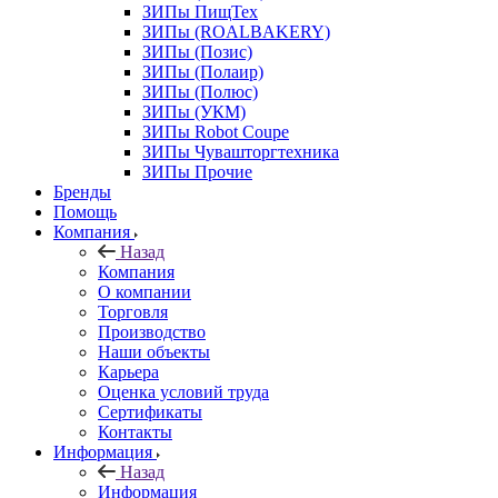
ЗИПы ПищТех
ЗИПы (ROALBAKERY)
ЗИПы (Позис)
ЗИПы (Полаир)
ЗИПы (Полюс)
ЗИПы (УКМ)
ЗИПы Robot Coupe
ЗИПы Чувашторгтехника
ЗИПы Прочие
Бренды
Помощь
Компания
Назад
Компания
О компании
Торговля
Производство
Наши объекты
Карьера
Оценка условий труда
Сертификаты
Контакты
Информация
Назад
Информация