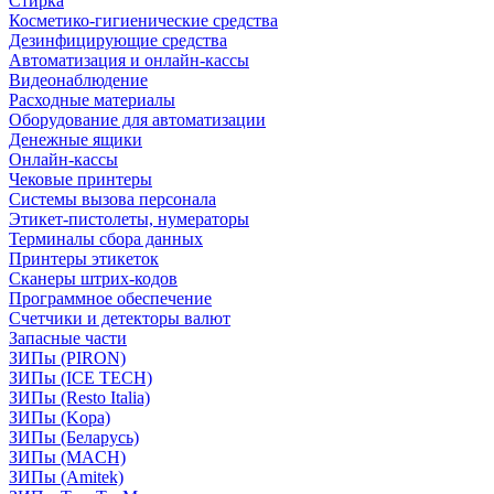
Стирка
Косметико-гигиенические средства
Дезинфицирующие средства
Автоматизация и онлайн-кассы
Видеонаблюдение
Расходные материалы
Оборудование для автоматизации
Денежные ящики
Онлайн-кассы
Чековые принтеры
Системы вызова персонала
Этикет-пистолеты, нумераторы
Терминалы сбора данных
Принтеры этикеток
Сканеры штрих-кодов
Программное обеспечение
Счетчики и детекторы валют
Запасные части
ЗИПы (PIRON)
ЗИПы (ICE TECH)
ЗИПы (Resto Italia)
ЗИПы (Kopa)
ЗИПы (Беларусь)
ЗИПы (MACH)
ЗИПы (Amitek)