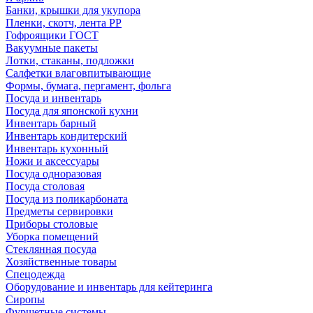
Банки, крышки для укупора
Пленки, скотч, лента РР
Гофроящики ГОСТ
Вакуумные пакеты
Лотки, стаканы, подложки
Салфетки влаговпитывающие
Формы, бумага, пергамент, фольга
Посуда и инвентарь
Посуда для японской кухни
Инвентарь барный
Инвентарь кондитерский
Инвентарь кухонный
Ножи и аксессуары
Посуда одноразовая
Посуда столовая
Посуда из поликарбоната
Предметы сервировки
Приборы столовые
Уборка помещений
Стеклянная посуда
Хозяйственные товары
Спецодежда
Оборудование и инвентарь для кейтеринга
Сиропы
Фуршетные системы