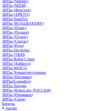
ЗИПы (Starmix)
ЗИПы (МХМ)
ЗИПы (Фростор)
ЗИПы (АРКТО)
ЗИПы ПищТех
ЗИПы (ROALBAKERY)
ЗИПы (Позис)
ЗИПы (Полаир)
ЗИПы (Полюс)
ЗИПы (Сантас)
ЗИПы (Рада)
ЗИПы Electrolux
ЗИПы (УКМ)
ЗИПы Robot Coupe
ЗИПы (Хайколд)
ЗИПы WAICO
ЗИПы Чувашторгтехника
ЗИПы (Пензмаш)
ЗИПы(Logiudice)
ЗИПы Прочие
ЗИПы (RoboLabs, РОССИЯ)
ЗИПы (Проммаш)
ЗИПы (Снеж)
Бренды
Акции