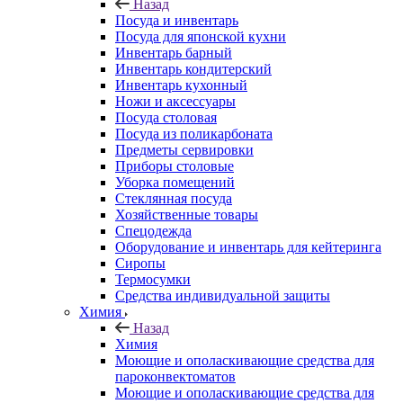
Назад
Посуда и инвентарь
Посуда для японской кухни
Инвентарь барный
Инвентарь кондитерский
Инвентарь кухонный
Ножи и аксессуары
Посуда столовая
Посуда из поликарбоната
Предметы сервировки
Приборы столовые
Уборка помещений
Стеклянная посуда
Хозяйственные товары
Спецодежда
Оборудование и инвентарь для кейтеринга
Сиропы
Термосумки
Средства индивидуальной защиты
Химия
Назад
Химия
Моющие и ополаскивающие средства для
пароконвектоматов
Моющие и ополаскивающие средства для