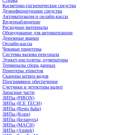
Стирка
Косметико-гигиенические средства
Дезинфицирующие средства
Автоматизация и онлайн-кассы
Видеонаблюдение
Расходные материалы
Оборудование для автоматизации
Денежные ящики
Онлайн-кассы
Чековые принтеры
Системы вызова персонала
Этикет-пистолеты, нумераторы
Терминалы сбора данных
Принтеры этикеток
Сканеры штрих-кодов
Программное обеспечение
Счетчики и детекторы валют
Запасные части
ЗИПы (PIRON)
ЗИПы (ICE TECH)
ЗИПы (Resto Italia)
ЗИПы (Kopa)
ЗИПы (Беларусь)
ЗИПы (MACH)
ЗИПы (Amitek)