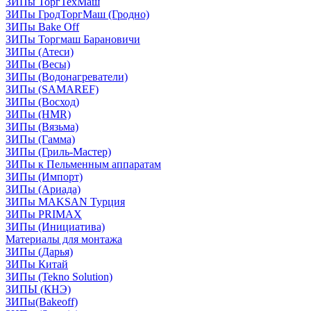
ЗИПы ТоргТехМаш
ЗИПы ГродТоргМаш (Гродно)
ЗИПы Bake Off
ЗИПы Торгмаш Барановичи
ЗИПы (Атеси)
ЗИПы (Весы)
ЗИПы (Водонагреватели)
ЗИПы (SAMAREF)
ЗИПы (Восход)
ЗИПы (HMR)
ЗИПы (Вязьма)
ЗИПы (Гамма)
ЗИПы (Гриль-Мастер)
ЗИПы к Пельменным аппаратам
ЗИПы (Импорт)
ЗИПы (Ариада)
ЗИПы MAKSAN Турция
ЗИПы PRIMAX
ЗИПы (Инициатива)
Материалы для монтажа
ЗИПы (Дарья)
ЗИПы Китай
ЗИПы (Tekno Solution)
ЗИПЫ (КНЭ)
ЗИПы(Bakeoff)