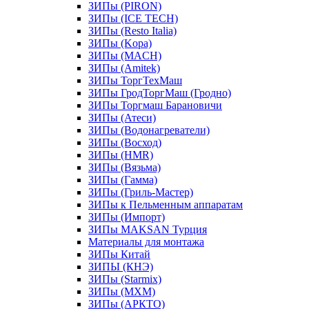
ЗИПы (PIRON)
ЗИПы (ICE TECH)
ЗИПы (Resto Italia)
ЗИПы (Kopa)
ЗИПы (MACH)
ЗИПы (Amitek)
ЗИПы ТоргТехМаш
ЗИПы ГродТоргМаш (Гродно)
ЗИПы Торгмаш Барановичи
ЗИПы (Атеси)
ЗИПы (Водонагреватели)
ЗИПы (Восход)
ЗИПы (HMR)
ЗИПы (Вязьма)
ЗИПы (Гамма)
ЗИПы (Гриль-Мастер)
ЗИПы к Пельменным аппаратам
ЗИПы (Импорт)
ЗИПы MAKSAN Турция
Материалы для монтажа
ЗИПы Китай
ЗИПЫ (КНЭ)
ЗИПы (Starmix)
ЗИПы (МХМ)
ЗИПы (АРКТО)