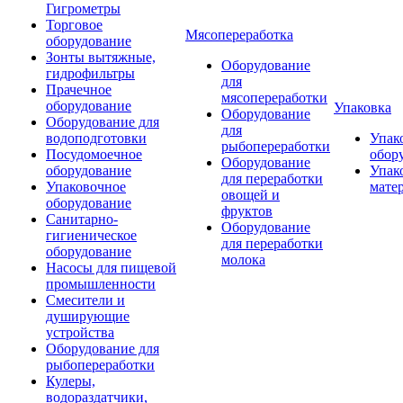
Гигрометры
Торговое
Мясопереработка
оборудование
Зонты вытяжные,
Оборудование
гидрофильтры
для
Прачечное
мясопереработки
оборудование
Упаковка
Оборудование
Оборудование для
для
водоподготовки
Упак
рыбопереработки
Посудомоечное
обор
Оборудование
оборудование
Упак
для переработки
Упаковочное
мате
овощей и
оборудование
фруктов
Санитарно-
Оборудование
гигиеническое
для переработки
оборудование
молока
Насосы для пищевой
промышленности
Смесители и
душирующие
устройства
Оборудование для
рыбопереработки
Кулеры,
водораздатчики,