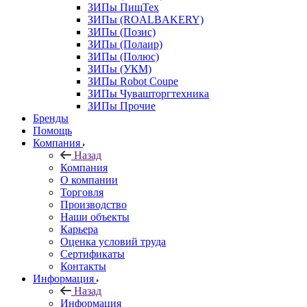
ЗИПы ПищТех
ЗИПы (ROALBAKERY)
ЗИПы (Позис)
ЗИПы (Полаир)
ЗИПы (Полюс)
ЗИПы (УКМ)
ЗИПы Robot Coupe
ЗИПы Чувашторгтехника
ЗИПы Прочие
Бренды
Помощь
Компания
Назад
Компания
О компании
Торговля
Производство
Наши объекты
Карьера
Оценка условий труда
Сертификаты
Контакты
Информация
Назад
Информация