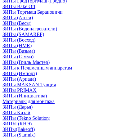
ЗИПы ГродТоргМаш (Гродно)
ЗИПы Bake Off
ЗИПы Торгмаш Барановичи
ЗИПы (Атеси)
ЗИПы (Весы)
ЗИПы (Водонагреватели)
ЗИПы (SAMAREF)
ЗИПы (Восход)
ЗИПы (HMR)
ЗИПы (Вязьма)
ЗИПы (Гамма)
ЗИПы (Гриль-Мастер)
ЗИПы к Пельменным аппаратам
ЗИПы (Импорт)
ЗИПы (Ариада)
ЗИПы MAKSAN Турция
ЗИПы PRIMAX
ЗИПы (Инициатива)
Материалы для монтажа
ЗИПы (Дарья)
ЗИПы Китай
ЗИПы (Tekno Solution)
ЗИПЫ (КНЭ)
ЗИПы(Bakeoff)
ЗИПы (Starmix)