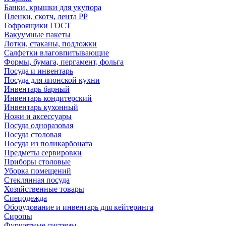
Банки, крышки для укупора
Пленки, скотч, лента РР
Гофроящики ГОСТ
Вакуумные пакеты
Лотки, стаканы, подложки
Салфетки влаговпитывающие
Формы, бумага, пергамент, фольга
Посуда и инвентарь
Посуда для японской кухни
Инвентарь барный
Инвентарь кондитерский
Инвентарь кухонный
Ножи и аксессуары
Посуда одноразовая
Посуда столовая
Посуда из поликарбоната
Предметы сервировки
Приборы столовые
Уборка помещений
Стеклянная посуда
Хозяйственные товары
Спецодежда
Оборудование и инвентарь для кейтеринга
Сиропы
Фуршетные системы