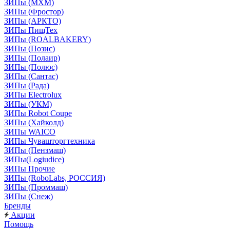
ЗИПы (МХМ)
ЗИПы (Фростор)
ЗИПы (АРКТО)
ЗИПы ПищТех
ЗИПы (ROALBAKERY)
ЗИПы (Позис)
ЗИПы (Полаир)
ЗИПы (Полюс)
ЗИПы (Сантас)
ЗИПы (Рада)
ЗИПы Electrolux
ЗИПы (УКМ)
ЗИПы Robot Coupe
ЗИПы (Хайколд)
ЗИПы WAICO
ЗИПы Чувашторгтехника
ЗИПы (Пензмаш)
ЗИПы(Logiudice)
ЗИПы Прочие
ЗИПы (RoboLabs, РОССИЯ)
ЗИПы (Проммаш)
ЗИПы (Снеж)
Бренды
Акции
Помощь