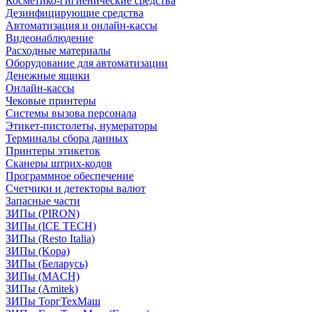
Косметико-гигиенические средства
Дезинфицирующие средства
Автоматизация и онлайн-кассы
Видеонаблюдение
Расходные материалы
Оборудование для автоматизации
Денежные ящики
Онлайн-кассы
Чековые принтеры
Системы вызова персонала
Этикет-пистолеты, нумераторы
Терминалы сбора данных
Принтеры этикеток
Сканеры штрих-кодов
Программное обеспечение
Счетчики и детекторы валют
Запасные части
ЗИПы (PIRON)
ЗИПы (ICE TECH)
ЗИПы (Resto Italia)
ЗИПы (Kopa)
ЗИПы (Беларусь)
ЗИПы (MACH)
ЗИПы (Amitek)
ЗИПы ТоргТехМаш