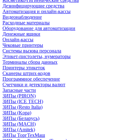
Косметико-гигиенические средства
Дезинфицирующие средства
Автоматизация и онлайн-кассы
Видеонаблюдение
Расходные материалы
Оборудование для автоматизации
Денежные ящики
Онлайн-кассы
Чековые принтеры
Системы вызова персонала
Этикет-пистолеты, нумераторы
Терминалы сбора данных
Принтеры этикеток
Сканеры штрих-кодов
Программное обеспечение
Счетчики и детекторы валют
Запасные части
ЗИПы (PIRON)
ЗИПы (ICE TECH)
ЗИПы (Resto Italia)
ЗИПы (Kopa)
ЗИПы (Беларусь)
ЗИПы (MACH)
ЗИПы (Amitek)
ЗИПы ТоргТехМаш