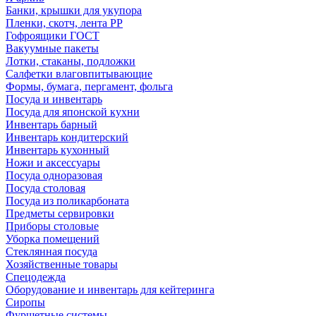
Банки, крышки для укупора
Пленки, скотч, лента РР
Гофроящики ГОСТ
Вакуумные пакеты
Лотки, стаканы, подложки
Салфетки влаговпитывающие
Формы, бумага, пергамент, фольга
Посуда и инвентарь
Посуда для японской кухни
Инвентарь барный
Инвентарь кондитерский
Инвентарь кухонный
Ножи и аксессуары
Посуда одноразовая
Посуда столовая
Посуда из поликарбоната
Предметы сервировки
Приборы столовые
Уборка помещений
Стеклянная посуда
Хозяйственные товары
Спецодежда
Оборудование и инвентарь для кейтеринга
Сиропы
Фуршетные системы