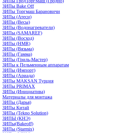
ЗИПы ГродТоргМаш (Гродно)
ЗИПы Bake Off
ЗИПы Торгмаш Барановичи
ЗИПы (Атеси)
ЗИПы (Весы)
ЗИПы (Водонагреватели)
ЗИПы (SAMAREF)
ЗИПы (Восход)
ЗИПы (HMR)
ЗИПы (Вязьма)
ЗИПы (Гамма)
ЗИПы (Гриль-Мастер)
ЗИПы к Пельменным аппаратам
ЗИПы (Импорт)
ЗИПы (Ариада)
ЗИПы MAKSAN Турция
ЗИПы PRIMAX
ЗИПы (Инициатива)
Материалы для монтажа
ЗИПы (Дарья)
ЗИПы Китай
ЗИПы (Tekno Solution)
ЗИПЫ (КНЭ)
ЗИПы(Bakeoff)
ЗИПы (Starmix)