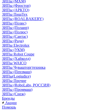
ЗИПы (МХМ)
ЗИПы (Фростор)
ЗИПы (АРКТО)
ЗИПы ПищТех
ЗИПы (ROALBAKERY)
ЗИПы (Позис)
ЗИПы (Полаир)
ЗИПы (Полюс)
ЗИПы (Сантас)
ЗИПы (Рада)
ЗИПы Electrolux
ЗИПы (УКМ)
ЗИПы Robot Coupe
ЗИПы (Хайколд)
ЗИПы WAICO
ЗИПы Чувашторгтехника
ЗИПы (Пензмаш)
ЗИПы(Logiudice)
ЗИПы Прочие
ЗИПы (RoboLabs, РОССИЯ)
ЗИПы (Проммаш)
ЗИПы (Снеж)
Бренды
Акции
Помощь