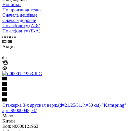
Новинки
По производителю
Сначала дешёвые
Сначала дорогие
По алфавиту (А-Я)
По алфавиту (Я-А)
Акция
Этажерка 3-х ярусная нерж.(d=21/25/31, h=50 cм) "Kamspring"
арт. 99000048, /1/
Мало
Китай
Код: н0000121963