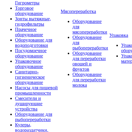
Гигрометры
Торговое
Мясопереработка
оборудование
Зонты вытяжные,
Оборудование
гидрофильтры
для
Прачечное
мясопереработки
оборудование
Упаковка
Оборудование
Оборудование для
для
водоподготовки
Упак
рыбопереработки
Посудомоечное
обор
Оборудование
оборудование
Упак
для переработки
Упаковочное
мате
овощей и
оборудование
фруктов
Санитарно-
Оборудование
гигиеническое
для переработки
оборудование
молока
Насосы для пищевой
промышленности
Смесители и
душирующие
устройства
Оборудование для
рыбопереработки
Кулеры,
водораздатчики,