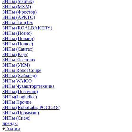
ЗИПы (Starmix)
ЗИПы (МХМ)
ЗИПы (Фростор)
ЗИПы (АРКТО)
ЗИПы ПищТех
ЗИПы (ROALBAKERY)
ЗИПы (Позис)
ЗИПы (Полаир)
ЗИПы (Полюс)
ЗИПы (Сантас)
ЗИПы (Рада)
ЗИПы Electrolux
ЗИПы (УКМ)
ЗИПы Robot Coupe
ЗИПы (Хайколд)
ЗИПы WAICO
ЗИПы Чувашторгтехника
ЗИПы (Пензмаш)
ЗИПы(Logiudice)
ЗИПы Прочие
ЗИПы (RoboLabs, РОССИЯ)
ЗИПы (Проммаш)
ЗИПы (Снеж)
Бренды
Акции