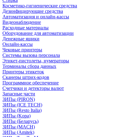
Стирка
Косметико-гигиенические средства
Дезинфицирующие средства
Автоматизация и онлайн-кассы
Видеонаблюдение
Расходные материалы
Оборудование для автоматизации
Денежные ящики
Онлайн-кассы
Чековые принтеры
Системы вызова персонала
Этикет-пистолеты, нумераторы
Терминалы сбора данных
Принтеры этикеток
Сканеры штрих-кодов
Программное обеспечение
Счетчики и детекторы валют
Запасные части
ЗИПы (PIRON)
ЗИПы (ICE TECH)
ЗИПы (Resto Italia)
ЗИПы (Kopa)
ЗИПы (Беларусь)
ЗИПы (MACH)
ЗИПы (Amitek)