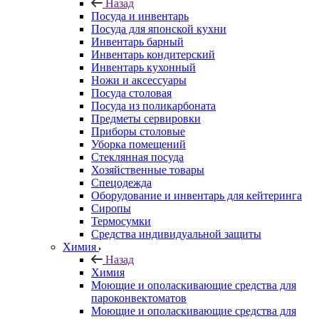
Назад
Посуда и инвентарь
Посуда для японской кухни
Инвентарь барный
Инвентарь кондитерский
Инвентарь кухонный
Ножи и аксессуары
Посуда столовая
Посуда из поликарбоната
Предметы сервировки
Приборы столовые
Уборка помещений
Стеклянная посуда
Хозяйственные товары
Спецодежда
Оборудование и инвентарь для кейтеринга
Сиропы
Термосумки
Средства индивидуальной защиты
Химия
Назад
Химия
Моющие и ополаскивающие средства для
пароконвектоматов
Моющие и ополаскивающие средства для