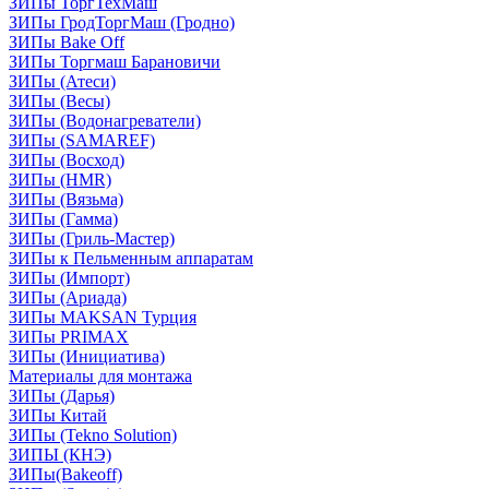
ЗИПы ТоргТехМаш
ЗИПы ГродТоргМаш (Гродно)
ЗИПы Bake Off
ЗИПы Торгмаш Барановичи
ЗИПы (Атеси)
ЗИПы (Весы)
ЗИПы (Водонагреватели)
ЗИПы (SAMAREF)
ЗИПы (Восход)
ЗИПы (HMR)
ЗИПы (Вязьма)
ЗИПы (Гамма)
ЗИПы (Гриль-Мастер)
ЗИПы к Пельменным аппаратам
ЗИПы (Импорт)
ЗИПы (Ариада)
ЗИПы MAKSAN Турция
ЗИПы PRIMAX
ЗИПы (Инициатива)
Материалы для монтажа
ЗИПы (Дарья)
ЗИПы Китай
ЗИПы (Tekno Solution)
ЗИПЫ (КНЭ)
ЗИПы(Bakeoff)