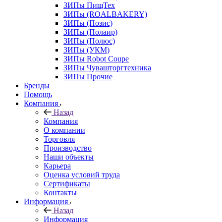
ЗИПы ПищТех
ЗИПы (ROALBAKERY)
ЗИПы (Позис)
ЗИПы (Полаир)
ЗИПы (Полюс)
ЗИПы (УКМ)
ЗИПы Robot Coupe
ЗИПы Чувашторгтехника
ЗИПы Прочие
Бренды
Помощь
Компания
Назад
Компания
О компании
Торговля
Производство
Наши объекты
Карьера
Оценка условий труда
Сертификаты
Контакты
Информация
Назад
Информация