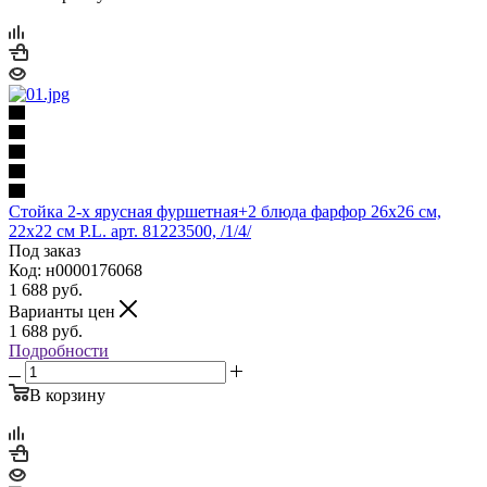
Стойка 2-х ярусная фуршетная+2 блюда фарфор 26х26 см,
22х22 см P.L. арт. 81223500, /1/4/
Под заказ
Код: н0000176068
1 688
руб.
Варианты цен
1 688
руб.
Подробности
В корзину