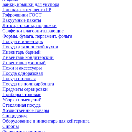
Банки, крышки для укупора
Пленки, скотч, лента РР
Гофроящики ГОСТ
Вакуумные пакеты
Лотки, стаканы, подложки
Салфетки влаговпитывающие
Формы, бумага, пергамент, фольга
Посуда и инвентарь
Посуда для японской кухни
Инвентарь барный
Инвентарь кондитерский
Инвентарь кухонный
Ножи и аксессуары
Посуда одноразовая
Посуда столовая
Посуда из поликарбоната
Предметы сервировки
Приборы столовые
Уборка помещений
Стеклянная посуда
Хозяйственные товары
Спецодежда
Оборудование и инвентарь для кейтеринга
Сиропы
Фуршетные системы