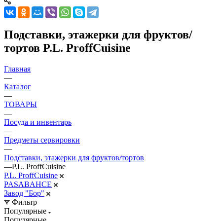
Подставки, этажерки для фруктов/
тортов P.L. ProffСuisine
Главная
—
Каталог
—
ТОВАРЫ
—
Посуда и инвентарь
—
Предметы сервировки
—
Подставки, этажерки для фруктов/тортов
—
P.L. ProffСuisine
P.L. ProffСuisine
PASABAHCE
Завод "Бор"
Фильтр
Популярные
Популярные