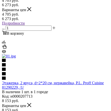
4 705
руб.
6 273
руб.
Варианты цен
4 705
руб.
6 273
руб.
Подробности
В корзину
Этажерка, 2 яруса, d=2*20 см, нержавейка, P.L. Proff Cuisine
81290229, /1/
В наличии 1 шт. в 1 городе
Код: н0000207713
8 153
руб.
Варианты цен
8 153
руб.