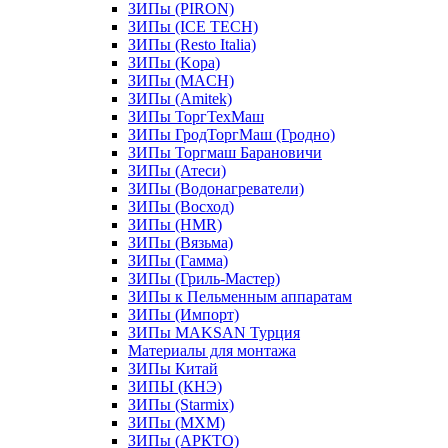
ЗИПы (PIRON)
ЗИПы (ICE TECH)
ЗИПы (Resto Italia)
ЗИПы (Kopa)
ЗИПы (MACH)
ЗИПы (Amitek)
ЗИПы ТоргТехМаш
ЗИПы ГродТоргМаш (Гродно)
ЗИПы Торгмаш Барановичи
ЗИПы (Атеси)
ЗИПы (Водонагреватели)
ЗИПы (Восход)
ЗИПы (HMR)
ЗИПы (Вязьма)
ЗИПы (Гамма)
ЗИПы (Гриль-Мастер)
ЗИПы к Пельменным аппаратам
ЗИПы (Импорт)
ЗИПы MAKSAN Турция
Материалы для монтажа
ЗИПы Китай
ЗИПЫ (КНЭ)
ЗИПы (Starmix)
ЗИПы (МХМ)
ЗИПы (АРКТО)